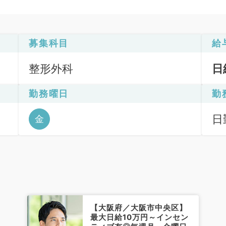
募集科目
給
整形外科
日
勤務曜日
勤
日
金
6
【大阪府／大阪市中央区】
最大日給10万円～インセン