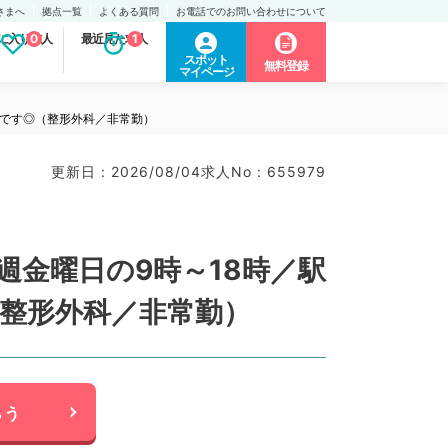
さまへ
拠点一覧
よくある質問
お電話でのお問い合わせについて
に入り求人
0
最近見た求人
1
スポット
無料登録
マイページ
事です◎（整形外科／非常勤）
更新日 : 2026/08/04
求人No : 655979
週金曜日の9時～18時／駅
整形外科／非常勤）
らう