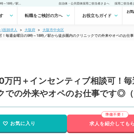
【大阪府／大阪市】日給10万円＋インセンティブ相談可！毎週金曜日の9時～18時／駅から徒歩圏内のクリニックでの外来やオペのお仕事です◎（整形外科／非常勤）非常勤(アルバイト)の求人｜医師の求人・転職・アルバイトは【マイナビDOCTOR】
自治体・公共団体採用ご担当者さまへ
採用ご担当者
お気
す
転職をご検討の方へ
お役立ちガイド
ト)医師求人
大阪府
大阪市中央区
可！毎週金曜日の9時～18時／駅から徒歩圏内のクリニックでの外来やオペのお仕
0万円＋インセンティブ相談可！毎
クでの外来やオペのお仕事です◎（
お気に入り
求人を紹介しても