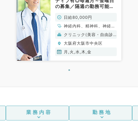
ティブ有◎毎週月～金曜日
の募集／隔週の勤務可能◎
美容皮膚科でのご勤務です
日給80,000円
◎（科目不問／非常勤）
神経内科、精神科、神経
科、アレルギー科、リウマ
クリニック(美容・自由診
チ科、小児科、整形外科、
療）
大阪府大阪市中央区
形成外科、美容外科、脳神
経外科、呼吸器外科、心臓
月,火,水,木,金
血管外科、小児外科、皮膚
科、泌尿器科、産婦人科、
産科、婦人科、眼科、耳鼻
咽喉科、気管食道科、放射
線科、リハビリテーション
科、麻酔科、ペインクリニ
ック、人工透析科、緩和ケ
ア科、一般内科、循環器内
科、呼吸器内科、消化器内
業務内容
勤務地
科、内分泌・代謝内科、腎
臓内科、老年内科、血液内
科、外科系全般、一般外
科、消化器外科、乳腺外
科、総合診療科、美容皮膚