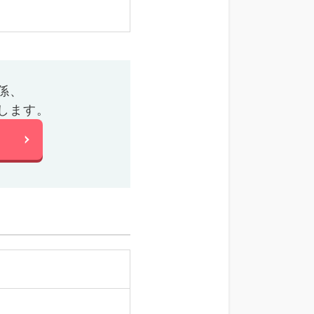
係、
します。