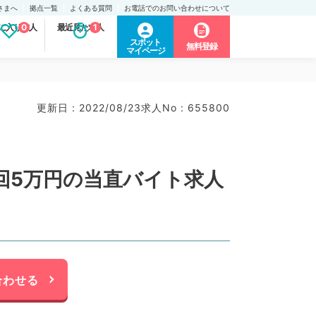
さまへ
拠点一覧
よくある質問
お電話でのお問い合わせについて
に入り求人
0
最近見た求人
1
スポット
無料登録
マイページ
更新日 : 2022/08/23
求人No : 655800
回5万円の当直バイト求人
合わせる