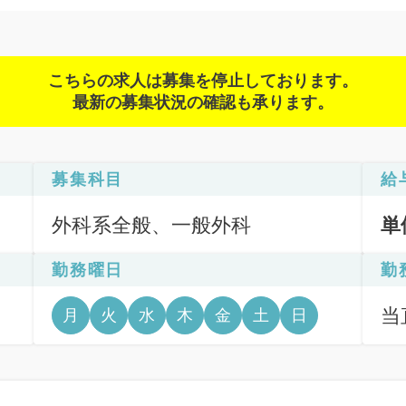
こちらの求人は募集を停止しております。
最新の募集状況の確認も承ります。
募集科目
給
外科系全般、一般外科
単
勤務曜日
勤
当直
月
火
水
木
金
土
日