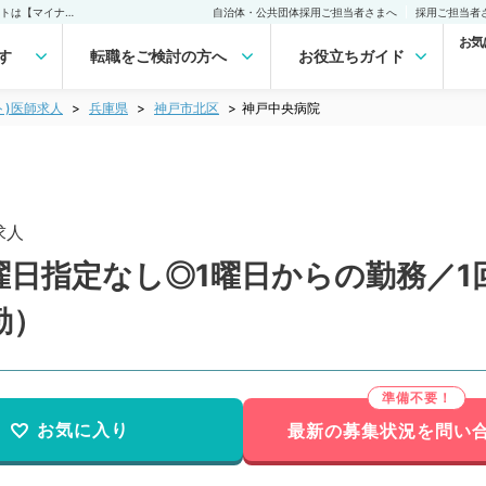
神戸中央病院(非常勤(アルバイト))の求人｜医師の求人・転職・アルバイトは【マイナビDOCTOR】
自治体・公共団体採用ご担当者さまへ
採用ご担当者
お気
す
転職をご検討の方へ
お役立ちガイド
ト)医師求人
兵庫県
神戸市北区
神戸中央病院
求人
曜日指定なし◎1曜日からの勤務／1
勤）
お気に入り
最新の募集状況を問い