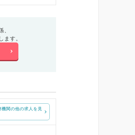
係、
します。
療機関の他の求人を見