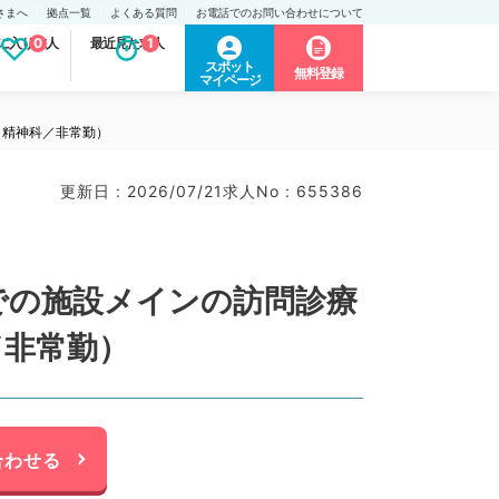
さまへ
拠点一覧
よくある質問
お電話でのお問い合わせについて
に入り求人
0
最近見た求人
1
スポット
無料登録
マイページ
（精神科／非常勤）
更新日 : 2026/07/21
求人No : 655386
での施設メインの訪問診療
／非常勤）
合わせる