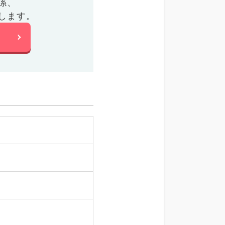
係、
します。