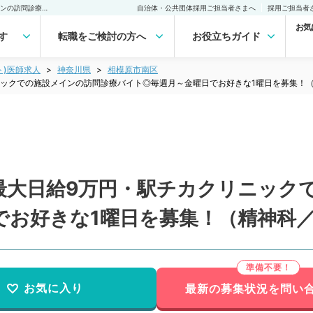
【神奈川県／相模原市】最大日給9万円・駅チカクリニックでの施設メインの訪問診療バイト◎毎週月～金曜日でお好きな1曜日を募集！（精神科／非常勤）非常勤(アルバイト)の求人｜医師の求人・転職・アルバイトは【マイナビDOCTOR】
自治体・公共団体採用ご担当者さまへ
採用ご担当者
お気
す
転職をご検討の方へ
お役立ちガイド
ト)医師求人
神奈川県
相模原市南区
ニックでの施設メインの訪問診療バイト◎毎週月～金曜日でお好きな1曜日を募集！
最大日給9万円・駅チカクリニック
でお好きな1曜日を募集！（精神科
お気に入り
最新の募集状況を問い