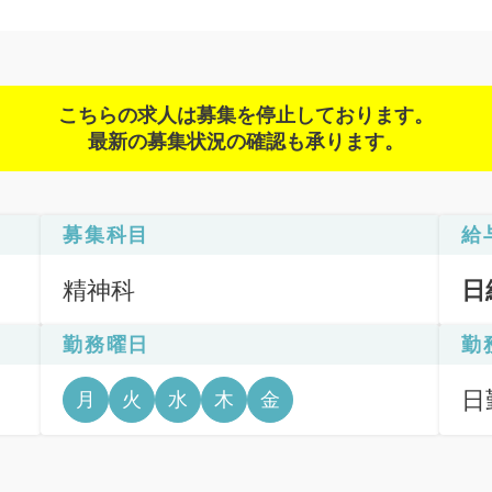
こちらの求人は募集を停止しております。
最新の募集状況の確認も承ります。
募集科目
給
精神科
日
勤務曜日
勤
日
月
火
水
木
金
6