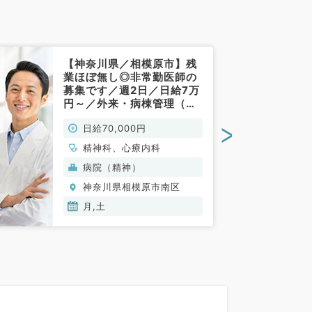
【神奈川県／相模原市】残
業ほぼ無し◎非常勤医師の
募集です／週2日／日給7万
円～／外来・病棟管理（心
療内科・精神科／非常勤）
>
日給70,000円
精神科、心療内科
病院（精神）
神奈川県相模原市南区
月,土