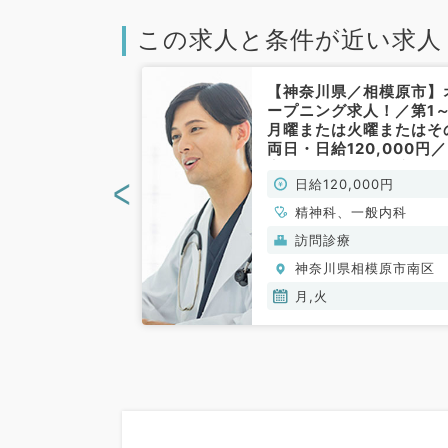
この求人と条件が近い求人
／相模原市】日
【神奈川県／相模原市】
＋インセンティ
ープニング求人！／第1～
クリニックの外
月曜または火曜またはそ
週土曜日／病院
両日・日給120,000円
ックで安心の診
宅クリニックにて訪問診
<
00円
日給120,000円
神科・心療内科
や書類対応・問い合わせ
応のお仕事です※点滴・
心療内科
精神科、一般内科
射等必須（一般内科・精
(保険診療)
訪問診療
科／非常勤）
相模原市南区
神奈川県相模原市南区
月,火