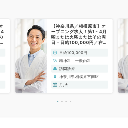
オ
【神奈川県／相模原市】オ
4
ープニング求人！第1～4月
の
曜または火曜またはその両
／在
日・日給100,000円／在宅
療
クリニックにて訪問診療や
日給100,000円
対
書類対応・問い合わせ対応
注
のお仕事です※点滴・注射
精神科、一般内科
神
無しでも可（一般内科・精
訪問診療
神科／非常勤）
神奈川県相模原市南区
月,火