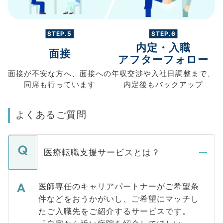
STEP.5
STEP.6
内定・入職
面接
アフターフォロー
面接が不安な方へ、
面接への
年収交渉や
入社日調整まで、
同席も
行っています
内定後もバックアップ
よくあるご質問
医療転職支援サービスとは？
医師専任のキャリアパートナーがご希望条
件などをおうかがいし、ご希望にマッチし
たご入職先をご紹介するサービスです。