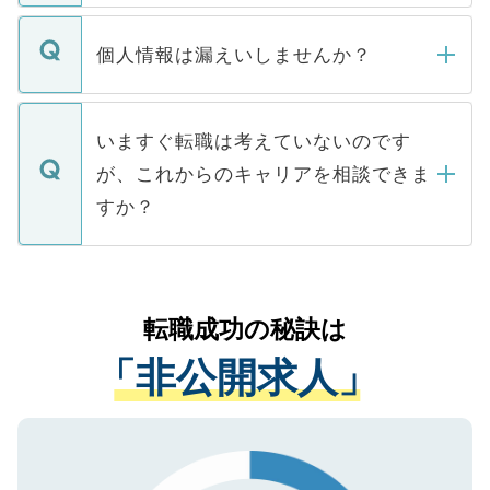
ません。
転職・入職を強要することは一切ありませ
ん。また、仮に応募先から内定をいただい
個人情報は漏えいしませんか？
■応募殺到を避けるため 人気のある医療機
たとしても、ご本人が納得しない限り、内
関を公にしてしまうと、応募が殺到する場
定を承諾する必要はありません。内定先へ
個人情報が漏えいすることはありませんの
合があります。 選考を効率よく行うため
の辞退の連絡はキャリアパートナーが行い
で、ご安心ください。当サイトからの登録
いますぐ転職は考えていないのです
に、医療機関が求める条件に合った人材の
ますので、ご安心ください。
などで収集したご登録者様の個人情報は、
が、これからのキャリアを相談できま
みを人材紹介会社に依頼するケースが増え
ご本人のキャリアアップおよび転職活動の
ています。
すか？
支援を目的に使用いたします。お預かりし
ているすべての個人データはご本人の許可
お気軽にご相談ください。先生専任のキャ
なく、医療機関側に開示したり、第三者に
リアパートナーが将来のご希望などをおう
提供することは一切ありません。また弊社
かがいして、現在の医療機関の状況や紹介
転職成功の秘訣は
は、個人情報の取り扱いについての厳密な
経験をまじえながら、適切なアドバイスを
管理基準を満たした事業者のみに付与され
「非公開求人」
させていただきます。すぐにご転職をされ
る、プライバシーマークを取得済みです。
ない方には、長期的なサポートが可能です
ご登録いただいた個人情報は、SSL（デー
ので、まずはご登録ください。
タ暗号化）によって保護されていますの
で、機密保持に関してもご安心ください。