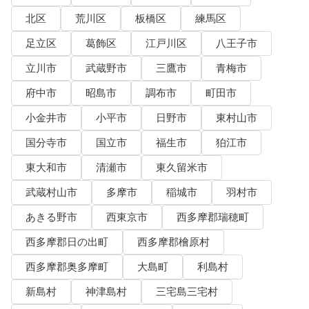
北区
荒川区
板橋区
練馬区
足立区
葛飾区
江戸川区
八王子市
立川市
武蔵野市
三鷹市
青梅市
府中市
昭島市
調布市
町田市
小金井市
小平市
日野市
東村山市
国分寺市
国立市
福生市
狛江市
東大和市
清瀬市
東久留米市
武蔵村山市
多摩市
稲城市
羽村市
あきる野市
西東京市
西多摩郡瑞穂町
西多摩郡日の出町
西多摩郡檜原村
西多摩郡奥多摩町
大島町
利島村
新島村
神津島村
三宅島三宅村