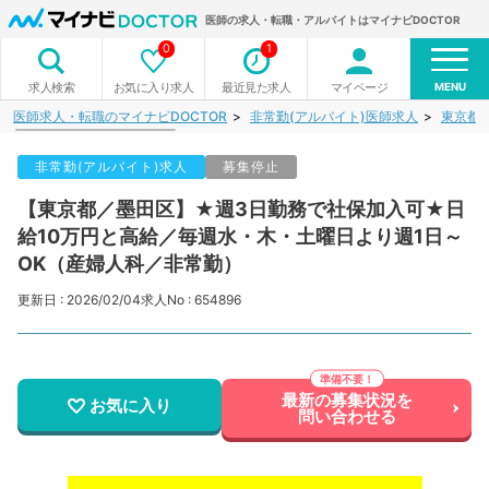
医師の求人・転職・アルバイトはマイナビDOCTOR
0
1
MENU
お気に入り求人
最近見た求人
マイページ
求人検索
医師求人・転職のマイナビDOCTOR
非常勤(アルバイト)医師求人
東京都
非常勤(アルバイト)求人
募集停止
【東京都／墨田区】★週3日勤務で社保加入可★日
給10万円と高給／毎週水・木・土曜日より週1日～
OK（産婦人科／非常勤）
更新日 : 2026/02/04
求人No : 654896
最新の募集状況を
お気に入り
問い合わせる