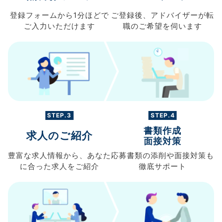
登録フォームから
1分ほどで
ご登録後、
アドバイザーが転
ご入力
いただけます
職の
ご希望を伺います
STEP.3
STEP.4
書類作成
求人のご紹介
面接対策
豊富な求人情報から、
あなた
応募書類の
添削や面接対策も
に合った求人を
ご紹介
徹底サポート