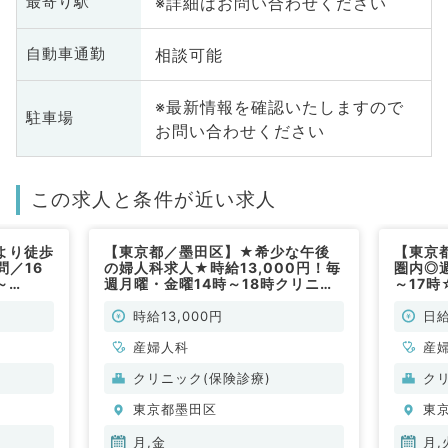
※詳細はお問い合わせください
最寄り駅
相談可能
自動車通勤
※最新情報を確認いたしますので
駐車場
お問い合わせください
この求人と条件が近い求人
より徒歩
【東京都／墨田区】★希少な午後
【東京
問／16
の婦人科求人★時給13,000円！毎
圏内◎
～
週月曜・金曜14時～18時クリニッ
～17時
置などの
クにて外来・検診のお仕事です！隔
療・処
常勤）
週相談◎(産婦人科／非常勤)
科／非
時給13,000円
日給
産婦人科
産
クリニック(保険診療)
ク
東京都墨田区
東
月,金
月,