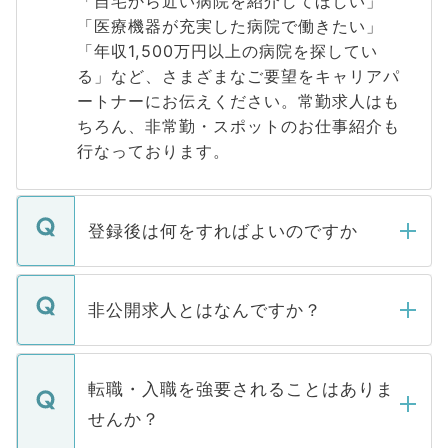
「自宅から近い病院を紹介してほしい」
「医療機器が充実した病院で働きたい」
「年収1,500万円以上の病院を探してい
る」など、さまざまなご要望をキャリアパ
ートナーにお伝えください。常勤求人はも
ちろん、非常勤・スポットのお仕事紹介も
行なっております。
登録後は何をすればよいのですか
ご登録いただきましたら、弊社担当者がご
登録内容を確認し、その後メールもしくは
非公開求人とはなんですか？
お電話にて次のステップのご案内をいたし
ます。通常、5営業日以内にはご連絡をせて
マイナビDOCTORで取り扱っている求人の
いただきますので、しばらくお待ちくださ
うち約3割は、Webサイトからご覧いただ
転職・入職を強要されることはありま
い。
けない「非公開求人」です。非公開求人は
せんか？
下記の理由によって、一般には公開してい