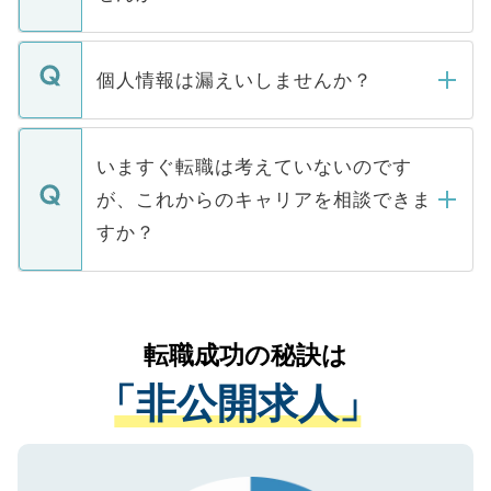
下記の理由によって、一般には公開してい
ません。
転職・入職を強要することは一切ありませ
ん。また、仮に応募先から内定をいただい
個人情報は漏えいしませんか？
■応募殺到を避けるため 人気のある医療機
たとしても、ご本人が納得しない限り、内
関を公にしてしまうと、応募が殺到する場
定を承諾する必要はありません。内定先へ
個人情報が漏えいすることはありませんの
合があります。 選考を効率よく行うため
の辞退の連絡はキャリアパートナーが行い
で、ご安心ください。当サイトからの登録
いますぐ転職は考えていないのです
に、医療機関が求める条件に合った人材の
ますので、ご安心ください。
などで収集したご登録者様の個人情報は、
が、これからのキャリアを相談できま
みを人材紹介会社に依頼するケースが増え
ご本人のキャリアアップおよび転職活動の
ています。
すか？
支援を目的に使用いたします。お預かりし
ているすべての個人データはご本人の許可
お気軽にご相談ください。先生専任のキャ
なく、医療機関側に開示したり、第三者に
リアパートナーが将来のご希望などをおう
提供することは一切ありません。また弊社
かがいして、現在の医療機関の状況や紹介
転職成功の秘訣は
は、個人情報の取り扱いについての厳密な
経験をまじえながら、適切なアドバイスを
管理基準を満たした事業者のみに付与され
「非公開求人」
させていただきます。すぐにご転職をされ
る、プライバシーマークを取得済みです。
ない方には、長期的なサポートが可能です
ご登録いただいた個人情報は、SSL（デー
ので、まずはご登録ください。
タ暗号化）によって保護されていますの
で、機密保持に関してもご安心ください。