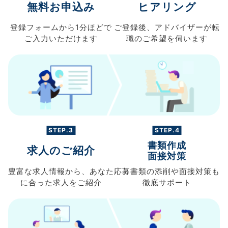
無料お申込み
ヒアリング
登録フォームから
1分ほどで
ご登録後、
アドバイザーが転
ご入力
いただけます
職の
ご希望を伺います
STEP.3
STEP.4
書類作成
求人のご紹介
面接対策
豊富な求人情報から、
あなた
応募書類の
添削や面接対策も
に合った求人を
ご紹介
徹底サポート