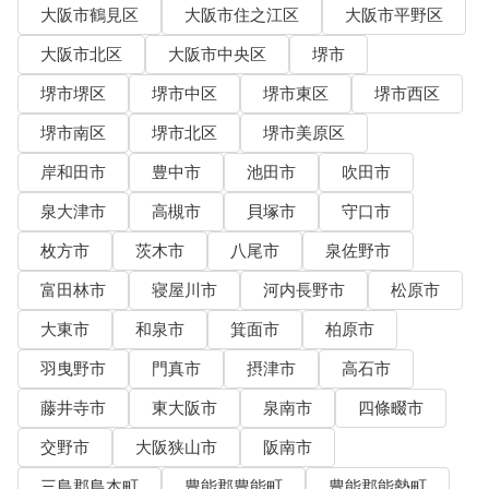
大阪市鶴見区
大阪市住之江区
大阪市平野区
大阪市北区
大阪市中央区
堺市
堺市堺区
堺市中区
堺市東区
堺市西区
堺市南区
堺市北区
堺市美原区
岸和田市
豊中市
池田市
吹田市
泉大津市
高槻市
貝塚市
守口市
枚方市
茨木市
八尾市
泉佐野市
富田林市
寝屋川市
河内長野市
松原市
大東市
和泉市
箕面市
柏原市
羽曳野市
門真市
摂津市
高石市
藤井寺市
東大阪市
泉南市
四條畷市
交野市
大阪狭山市
阪南市
三島郡島本町
豊能郡豊能町
豊能郡能勢町