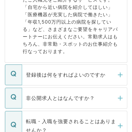
「自宅から近い病院を紹介してほしい」
「医療機器が充実した病院で働きたい」
「年収1,500万円以上の病院を探してい
る」など、さまざまなご要望をキャリアパ
ートナーにお伝えください。常勤求人はも
ちろん、非常勤・スポットのお仕事紹介も
行なっております。
登録後は何をすればよいのですか
ご登録いただきましたら、弊社担当者がご
登録内容を確認し、その後メールもしくは
非公開求人とはなんですか？
お電話にて次のステップのご案内をいたし
ます。通常、5営業日以内にはご連絡をせて
マイナビDOCTORで取り扱っている求人の
いただきますので、しばらくお待ちくださ
うち約3割は、Webサイトからご覧いただ
転職・入職を強要されることはありま
い。
けない「非公開求人」です。非公開求人は
せんか？