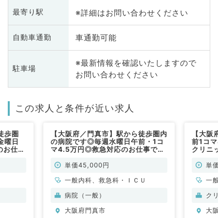
※詳細はお問い合わせください
最寄り駅
車通勤可能
自動車通勤
※最新情報を確認いたしますので
駐車場
お問い合わせください
この求人と条件が近い求人
徒歩圏
【大阪府／門真市】駅から徒歩圏内
【大阪
金曜日
の病院です◎毎週水曜日午前・1コ
前1コマ
のお仕事
マ4.5万円◎救急対応のお仕事です
クリニ
（内科／非常勤）
（一般
単価45,000円
単価
一般内科、救急科・ＩＣＵ
一
病院（一般）
ク
大阪府門真市
大