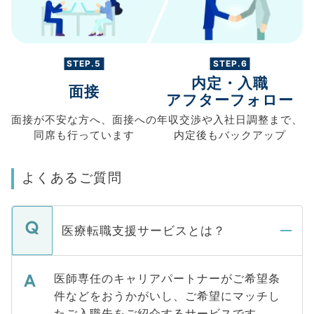
STEP.5
STEP.6
内定・入職
面接
アフターフォロー
面接が不安な方へ、
面接への
年収交渉や
入社日調整まで、
同席も
行っています
内定後もバックアップ
よくあるご質問
医療転職支援サービスとは？
医師専任のキャリアパートナーがご希望条
件などをおうかがいし、ご希望にマッチし
たご入職先をご紹介するサービスです。