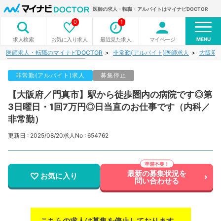
医師の求人・転職・アルバイトはマイナビDOCTOR
0
1
MENU
お気に入り求人
最近見た求人
マイページ
求人検索
医師求人・転職のマイナビDOCTOR
非常勤(アルバイト)医師求人
大阪府
非常勤(アルバイト)求人
募集停止
【大阪府／門真市】駅から徒歩圏内の病院です◎第
3日曜日・1回7万円◎日当直のお仕事です（内科／
非常勤）
更新日 : 2025/08/20
求人No : 654762
最新の募集状況を
お気に入り
問い合わせる
こちらの求人は募集を停止しております。