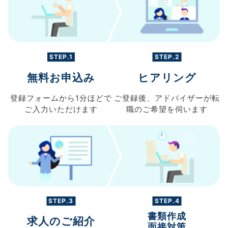
STEP.1
STEP.2
無料お申込み
ヒアリング
登録フォームから
1分ほどで
ご登録後、
アドバイザーが転
ご入力
いただけます
職の
ご希望を伺います
STEP.3
STEP.4
書類作成
求人のご紹介
面接対策