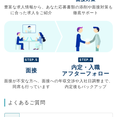
豊富な求人情報から、
あなた
応募書類の
添削や面接対策も
に合った求人を
ご紹介
徹底サポート
STEP.5
STEP.6
内定・入職
面接
アフターフォロー
面接が不安な方へ、
面接への
年収交渉や
入社日調整まで、
同席も
行っています
内定後もバックアップ
よくあるご質問