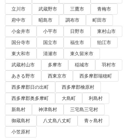
立川市
武蔵野市
三鷹市
青梅市
府中市
昭島市
調布市
町田市
小金井市
小平市
日野市
東村山市
国分寺市
国立市
福生市
狛江市
東大和市
清瀬市
東久留米市
武蔵村山市
多摩市
稲城市
羽村市
あきる野市
西東京市
西多摩郡瑞穂町
西多摩郡日の出町
西多摩郡檜原村
西多摩郡奥多摩町
大島町
利島村
新島村
神津島村
三宅島三宅村
御蔵島村
八丈島八丈町
青ヶ島村
小笠原村