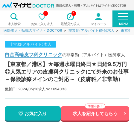
医師の求人・転職・アルバイトはマイナビDOCTOR
0
1
MENU
お気に入り求人
最近見た求人
マイページ
求人検索
医師求人・転職のマイナビDOCTOR
非常勤(アルバイト)医師求人
東京都
非常勤(アルバイト)求人
白金高輪皮フ科クリニック
の非常勤（アルバイト）医師求人
【東京都／港区】★毎週水曜日終日★日給9.5万円
◎人気エリアの皮膚科クリニックにて外来のお仕事
～保険診療メインのご対応～（皮膚科／非常勤）
更新日 : 2024/05/28
求人No : 654038
お気に入り
求人を紹介してもらう