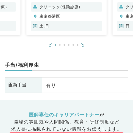
診療）
クリニック(保険診療)
ク
東京都港区
東
土,日
日
<
>
手当/福利厚生
有り
通勤手当
医師専任のキャリアパートナー
が
職場の雰囲気や人間関係、
教育・研修制度など
求人票に掲載されていない情報をお伝えします。