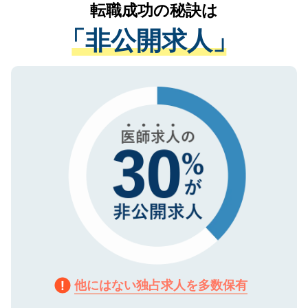
かがいして、現在の医療機関の状況や紹介
転職成功の秘訣は
は、個人情報の取り扱いについての厳密な
経験をまじえながら、適切なアドバイスを
管理基準を満たした事業者のみに付与され
「非公開求人」
させていただきます。すぐにご転職をされ
る、プライバシーマークを取得済みです。
ない方には、長期的なサポートが可能です
ご登録いただいた個人情報は、SSL（デー
ので、まずはご登録ください。
タ暗号化）によって保護されていますの
で、機密保持に関してもご安心ください。
他にはない独占求人を多数保有