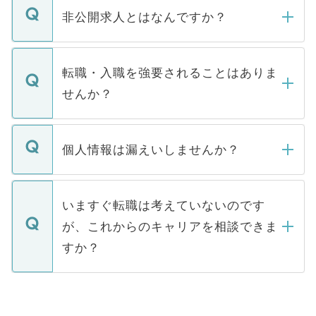
登録内容を確認し、その後メールもしくは
非公開求人とはなんですか？
お電話にて次のステップのご案内をいたし
ます。通常、5営業日以内にはご連絡をせて
マイナビDOCTORで取り扱っている求人の
いただきますので、しばらくお待ちくださ
うち約3割は、Webサイトからご覧いただ
転職・入職を強要されることはありま
い。
けない「非公開求人」です。非公開求人は
せんか？
下記の理由によって、一般には公開してい
ません。
転職・入職を強要することは一切ありませ
ん。また、仮に応募先から内定をいただい
個人情報は漏えいしませんか？
■応募殺到を避けるため 人気のある医療機
たとしても、ご本人が納得しない限り、内
関を公にしてしまうと、応募が殺到する場
定を承諾する必要はありません。内定先へ
個人情報が漏えいすることはありませんの
合があります。 選考を効率よく行うため
の辞退の連絡はキャリアパートナーが行い
で、ご安心ください。当サイトからの登録
いますぐ転職は考えていないのです
に、医療機関が求める条件に合った人材の
ますので、ご安心ください。
などで収集したご登録者様の個人情報は、
が、これからのキャリアを相談できま
みを人材紹介会社に依頼するケースが増え
ご本人のキャリアアップおよび転職活動の
ています。
すか？
支援を目的に使用いたします。お預かりし
ているすべての個人データはご本人の許可
お気軽にご相談ください。先生専任のキャ
なく、医療機関側に開示したり、第三者に
リアパートナーが将来のご希望などをおう
提供することは一切ありません。また弊社