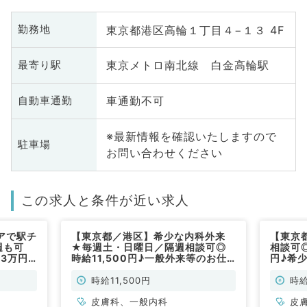
東京都港区高輪１丁目４−１３ 4F
勤務地
東京メトロ南北線 白金高輪駅
最寄り駅
車通勤不可
自動車通勤
※最新情報を確認いたしますので
駐車場
お問い合わせください
この求人と条件が近い求人
アで駅チ
【東京都／港区】希少な内科外来
【東京
週も可
★毎週土・日曜日／隔週相談可◎
相談可◎
.3万円
時給11,500円♪一般外来等のお仕
円♪希
（皮膚
事です！駅チカで通勤便利☆（⼀
す！駅
般内科・⽪膚科／非常勤）
科・⽪
時給11,500円
時給
皮膚科、一般内科
皮