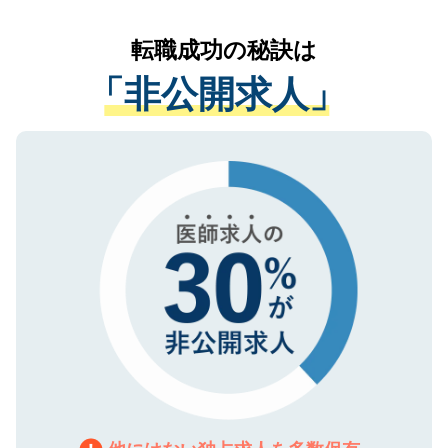
リアパートナーが将来のご希望などをおう
提供することは一切ありません。また弊社
かがいして、現在の医療機関の状況や紹介
転職成功の秘訣は
は、個人情報の取り扱いについての厳密な
経験をまじえながら、適切なアドバイスを
管理基準を満たした事業者のみに付与され
「非公開求人」
させていただきます。すぐにご転職をされ
る、プライバシーマークを取得済みです。
ない方には、長期的なサポートが可能です
ご登録いただいた個人情報は、SSL（デー
ので、まずはご登録ください。
タ暗号化）によって保護されていますの
で、機密保持に関してもご安心ください。