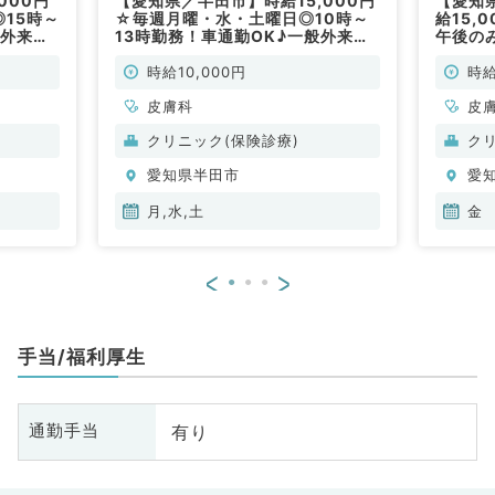
000円
【愛知県／半田市】時給15,000円
【愛知
◎15時～
☆毎週月曜・水・土曜日◎10時～
給15,
般外来の
13時勤務！車通勤OK♪一般外来の
午後の
勤）
お仕事です（皮膚科／非常勤）
膚科外
／非常
時給10,000円
時給
皮膚科
皮
クリニック(保険診療)
ク
愛知県半田市
愛
月,水,土
金
<
>
手当/福利厚生
有り
通勤手当