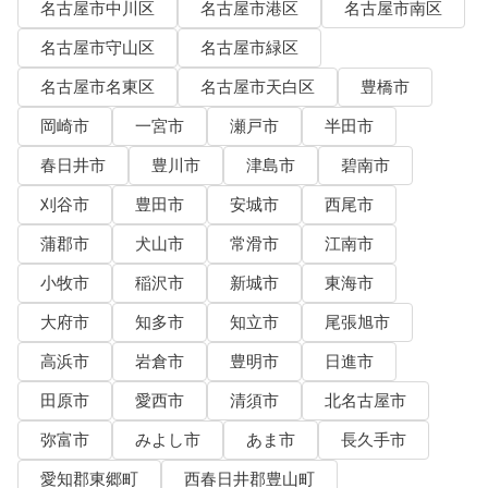
名古屋市中川区
名古屋市港区
名古屋市南区
名古屋市守山区
名古屋市緑区
名古屋市名東区
名古屋市天白区
豊橋市
岡崎市
一宮市
瀬戸市
半田市
春日井市
豊川市
津島市
碧南市
刈谷市
豊田市
安城市
西尾市
蒲郡市
犬山市
常滑市
江南市
小牧市
稲沢市
新城市
東海市
大府市
知多市
知立市
尾張旭市
高浜市
岩倉市
豊明市
日進市
田原市
愛西市
清須市
北名古屋市
弥富市
みよし市
あま市
長久手市
愛知郡東郷町
西春日井郡豊山町