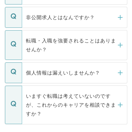
ご登録いただきましたら、弊社担当者がご
登録内容を確認し、その後メールもしくは
非公開求人とはなんですか？
お電話にて次のステップのご案内をいたし
ます。通常、5営業日以内にはご連絡をせて
マイナビDOCTORで取り扱っている求人の
いただきますので、しばらくお待ちくださ
うち約3割は、Webサイトからご覧いただ
転職・入職を強要されることはありま
い。
けない「非公開求人」です。非公開求人は
せんか？
下記の理由によって、一般には公開してい
ません。
転職・入職を強要することは一切ありませ
ん。また、仮に応募先から内定をいただい
個人情報は漏えいしませんか？
■応募殺到を避けるため 人気のある医療機
たとしても、ご本人が納得しない限り、内
関を公にしてしまうと、応募が殺到する場
定を承諾する必要はありません。内定先へ
個人情報が漏えいすることはありませんの
合があります。 選考を効率よく行うため
の辞退の連絡はキャリアパートナーが行い
で、ご安心ください。当サイトからの登録
いますぐ転職は考えていないのです
に、医療機関が求める条件に合った人材の
ますので、ご安心ください。
などで収集したご登録者様の個人情報は、
が、これからのキャリアを相談できま
みを人材紹介会社に依頼するケースが増え
ご本人のキャリアアップおよび転職活動の
ています。
すか？
支援を目的に使用いたします。お預かりし
ているすべての個人データはご本人の許可
お気軽にご相談ください。先生専任のキャ
なく、医療機関側に開示したり、第三者に