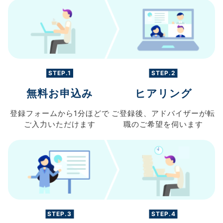
STEP.1
STEP.2
無料お申込み
ヒアリング
登録フォームから
1分ほどで
ご登録後、
アドバイザーが転
ご入力
いただけます
職の
ご希望を伺います
STEP.3
STEP.4