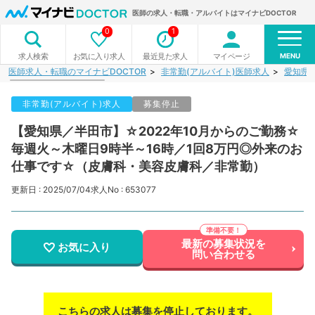
医師の求人・転職・アルバイトはマイナビDOCTOR
0
1
MENU
お気に入り求人
最近見た求人
マイページ
求人検索
医師求人・転職のマイナビDOCTOR
非常勤(アルバイト)医師求人
愛知県
非常勤(アルバイト)求人
募集停止
【愛知県／半田市】☆2022年10月からのご勤務☆
毎週火～木曜日9時半～16時／1回8万円◎外来のお
仕事です☆（皮膚科・美容皮膚科／非常勤）
更新日 : 2025/07/04
求人No : 653077
最新の募集状況を
お気に入り
問い合わせる
こちらの求人は募集を停止しております。