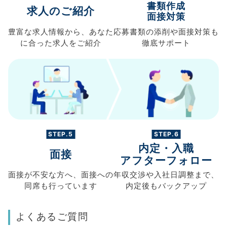
書類作成
求人のご紹介
面接対策
豊富な求人情報から、
あなた
応募書類の
添削や面接対策も
に合った求人を
ご紹介
徹底サポート
STEP.5
STEP.6
内定・入職
面接
アフターフォロー
面接が不安な方へ、
面接への
年収交渉や
入社日調整まで、
同席も
行っています
内定後もバックアップ
よくあるご質問