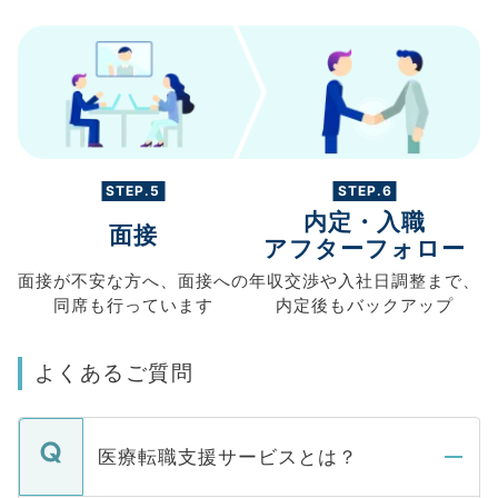
STEP.5
STEP.6
内定・入職
面接
アフターフォロー
面接が不安な方へ、
面接への
年収交渉や
入社日調整まで、
同席も
行っています
内定後もバックアップ
よくあるご質問
医療転職支援サービスとは？