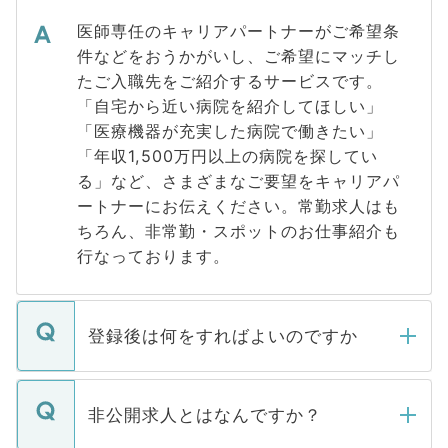
医師専任のキャリアパートナーがご希望条
件などをおうかがいし、ご希望にマッチし
たご入職先をご紹介するサービスです。
「自宅から近い病院を紹介してほしい」
「医療機器が充実した病院で働きたい」
「年収1,500万円以上の病院を探してい
る」など、さまざまなご要望をキャリアパ
ートナーにお伝えください。常勤求人はも
ちろん、非常勤・スポットのお仕事紹介も
行なっております。
登録後は何をすればよいのですか
ご登録いただきましたら、弊社担当者がご
登録内容を確認し、その後メールもしくは
非公開求人とはなんですか？
お電話にて次のステップのご案内をいたし