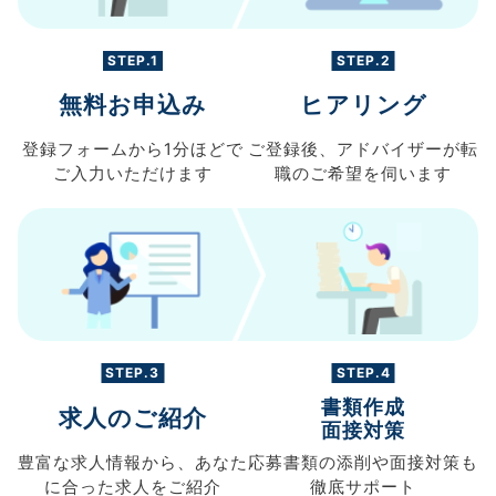
STEP.1
STEP.2
無料お申込み
ヒアリング
登録フォームから
1分ほどで
ご登録後、
アドバイザーが転
ご入力
いただけます
職の
ご希望を伺います
STEP.3
STEP.4
書類作成
求人のご紹介
面接対策
豊富な求人情報から、
あなた
応募書類の
添削や面接対策も
に合った求人を
ご紹介
徹底サポート