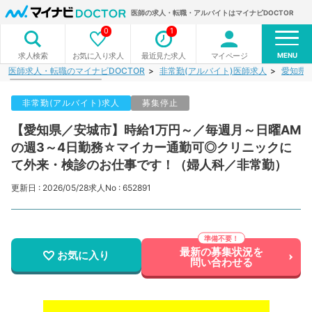
医師の求人・転職・アルバイトはマイナビDOCTOR
0
1
MENU
お気に入り求人
最近見た求人
マイページ
求人検索
医師求人・転職のマイナビDOCTOR
非常勤(アルバイト)医師求人
愛知県
非常勤(アルバイト)求人
募集停止
【愛知県／安城市】時給1万円～／毎週月～日曜AM
の週3～4日勤務☆マイカー通勤可◎クリニックに
て外来・検診のお仕事です！（婦人科／非常勤）
更新日 : 2026/05/28
求人No : 652891
最新の募集状況を
お気に入り
問い合わせる