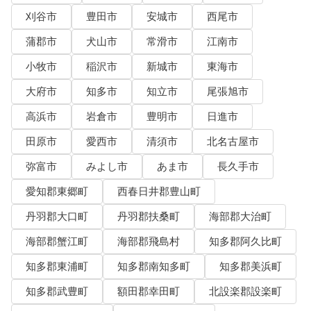
刈谷市
豊田市
安城市
西尾市
蒲郡市
犬山市
常滑市
江南市
小牧市
稲沢市
新城市
東海市
大府市
知多市
知立市
尾張旭市
高浜市
岩倉市
豊明市
日進市
田原市
愛西市
清須市
北名古屋市
弥富市
みよし市
あま市
長久手市
愛知郡東郷町
西春日井郡豊山町
丹羽郡大口町
丹羽郡扶桑町
海部郡大治町
海部郡蟹江町
海部郡飛島村
知多郡阿久比町
知多郡東浦町
知多郡南知多町
知多郡美浜町
知多郡武豊町
額田郡幸田町
北設楽郡設楽町