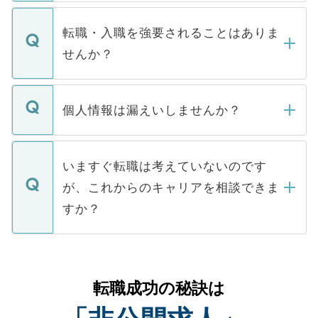
ます。通常、5営業日以内にはご連絡をせて
マイナビDOCTORで取り扱っている求人の
いただきますので、しばらくお待ちくださ
うち約3割は、Webサイトからご覧いただ
転職・入職を強要されることはありま
い。
けない「非公開求人」です。非公開求人は
せんか？
下記の理由によって、一般には公開してい
ません。
転職・入職を強要することは一切ありませ
ん。また、仮に応募先から内定をいただい
個人情報は漏えいしませんか？
■応募殺到を避けるため 人気のある医療機
たとしても、ご本人が納得しない限り、内
関を公にしてしまうと、応募が殺到する場
定を承諾する必要はありません。内定先へ
個人情報が漏えいすることはありませんの
合があります。 選考を効率よく行うため
の辞退の連絡はキャリアパートナーが行い
で、ご安心ください。当サイトからの登録
いますぐ転職は考えていないのです
に、医療機関が求める条件に合った人材の
ますので、ご安心ください。
などで収集したご登録者様の個人情報は、
が、これからのキャリアを相談できま
みを人材紹介会社に依頼するケースが増え
ご本人のキャリアアップおよび転職活動の
ています。
すか？
支援を目的に使用いたします。お預かりし
ているすべての個人データはご本人の許可
お気軽にご相談ください。先生専任のキャ
なく、医療機関側に開示したり、第三者に
リアパートナーが将来のご希望などをおう
提供することは一切ありません。また弊社
かがいして、現在の医療機関の状況や紹介
転職成功の秘訣は
は、個人情報の取り扱いについての厳密な
経験をまじえながら、適切なアドバイスを
管理基準を満たした事業者のみに付与され
させていただきます。すぐにご転職をされ