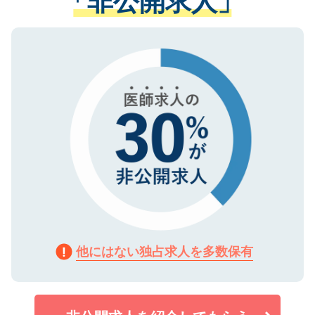
「非公開求人」
る、プライバシーマークを取得済みです。
ない方には、長期的なサポートが可能です
ご登録いただいた個人情報は、SSL（デー
ので、まずはご登録ください。
タ暗号化）によって保護されていますの
で、機密保持に関してもご安心ください。
他にはない独占求人を多数保有