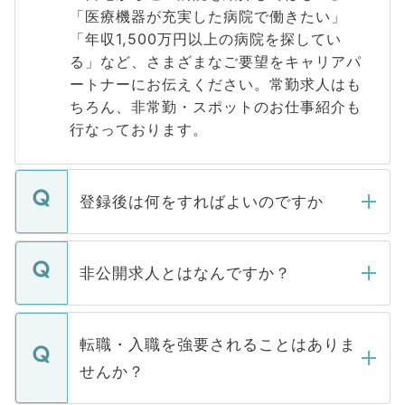
「医療機器が充実した病院で働きたい」
「年収1,500万円以上の病院を探してい
る」など、さまざまなご要望をキャリアパ
ートナーにお伝えください。常勤求人はも
ちろん、非常勤・スポットのお仕事紹介も
行なっております。
登録後は何をすればよいのですか
ご登録いただきましたら、弊社担当者がご
登録内容を確認し、その後メールもしくは
非公開求人とはなんですか？
お電話にて次のステップのご案内をいたし
ます。通常、5営業日以内にはご連絡をせて
マイナビDOCTORで取り扱っている求人の
いただきますので、しばらくお待ちくださ
うち約3割は、Webサイトからご覧いただ
転職・入職を強要されることはありま
い。
けない「非公開求人」です。非公開求人は
せんか？
下記の理由によって、一般には公開してい