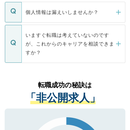
ません。
転職・入職を強要することは一切ありませ
ん。また、仮に応募先から内定をいただい
個人情報は漏えいしませんか？
■応募殺到を避けるため 人気のある医療機
たとしても、ご本人が納得しない限り、内
関を公にしてしまうと、応募が殺到する場
定を承諾する必要はありません。内定先へ
個人情報が漏えいすることはありませんの
合があります。 選考を効率よく行うため
の辞退の連絡はキャリアパートナーが行い
で、ご安心ください。当サイトからの登録
いますぐ転職は考えていないのです
に、医療機関が求める条件に合った人材の
ますので、ご安心ください。
などで収集したご登録者様の個人情報は、
が、これからのキャリアを相談できま
みを人材紹介会社に依頼するケースが増え
ご本人のキャリアアップおよび転職活動の
ています。
すか？
支援を目的に使用いたします。お預かりし
ているすべての個人データはご本人の許可
お気軽にご相談ください。先生専任のキャ
なく、医療機関側に開示したり、第三者に
リアパートナーが将来のご希望などをおう
提供することは一切ありません。また弊社
かがいして、現在の医療機関の状況や紹介
転職成功の秘訣は
は、個人情報の取り扱いについての厳密な
経験をまじえながら、適切なアドバイスを
管理基準を満たした事業者のみに付与され
「非公開求人」
させていただきます。すぐにご転職をされ
る、プライバシーマークを取得済みです。
ない方には、長期的なサポートが可能です
ご登録いただいた個人情報は、SSL（デー
ので、まずはご登録ください。
タ暗号化）によって保護されていますの
で、機密保持に関してもご安心ください。