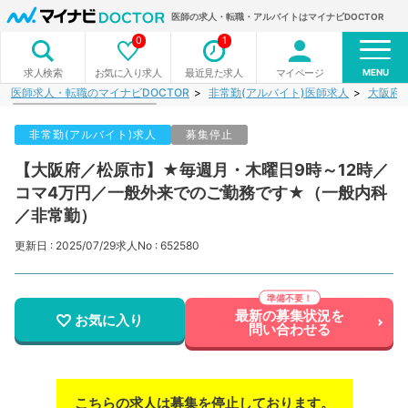
医師の求人・転職・アルバイトはマイナビDOCTOR
0
1
MENU
お気に入り求人
最近見た求人
マイページ
求人検索
医師求人・転職のマイナビDOCTOR
非常勤(アルバイト)医師求人
大阪府
非常勤(アルバイト)求人
募集停止
【大阪府／松原市】★毎週月・木曜日9時～12時／
コマ4万円／一般外来でのご勤務です★（一般内科
／非常勤）
更新日 : 2025/07/29
求人No : 652580
最新の募集状況を
お気に入り
問い合わせる
こちらの求人は募集を停止しております。