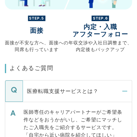
STEP.5
STEP.6
内定・入職
面接
アフターフォロー
面接が不安な方へ、
面接への
年収交渉や
入社日調整まで、
同席も
行っています
内定後もバックアップ
よくあるご質問
医療転職支援サービスとは？
医師専任のキャリアパートナーがご希望条
件などをおうかがいし、ご希望にマッチし
たご入職先をご紹介するサービスです。
「自宅から近い病院を紹介してほしい」