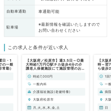
車通勤可能
自動車通勤
※最新情報を確認いたしますので
駐車場
お問い合わせください
この求人と条件が近い求人
曜日・1
【大阪府／松原市】週3.5日～◎最
【大阪
での一般
大時給1万円◎駅チカ徒歩4分の介
時～翌7
非常勤）
護老人保健施設にて施設管理のお仕
ら徒歩
事です！（一般内科／非常勤）
外来・
内科／
時給7,000円
1回
一般内科
一
介護福祉施設(老健特養)
病
大阪府松原市
大
月,火,水,木,金,土
日