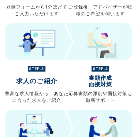
登録フォームから
1分ほどで
ご登録後、
アドバイザーが転
ご入力
いただけます
職の
ご希望を伺います
STEP.3
STEP.4
書類作成
求人のご紹介
面接対策
豊富な求人情報から、
あなた
応募書類の
添削や面接対策も
に合った求人を
ご紹介
徹底サポート