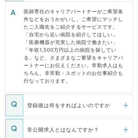
医師専任のキャリアパートナーがご希望条
件などをおうかがいし、ご希望にマッチし
たご入職先をご紹介するサービスです。
「自宅から近い病院を紹介してほしい」
「医療機器が充実した病院で働きたい」
「年収1,500万円以上の病院を探してい
る」など、さまざまなご要望をキャリアパ
ートナーにお伝えください。常勤求人はも
ちろん、非常勤・スポットのお仕事紹介も
行なっております。
登録後は何をすればよいのですか
ご登録いただきましたら、弊社担当者がご
登録内容を確認し、その後メールもしくは
非公開求人とはなんですか？
お電話にて次のステップのご案内をいたし