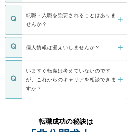
ます。通常、5営業日以内にはご連絡をせて
マイナビDOCTORで取り扱っている求人の
いただきますので、しばらくお待ちくださ
うち約3割は、Webサイトからご覧いただ
転職・入職を強要されることはありま
い。
けない「非公開求人」です。非公開求人は
せんか？
下記の理由によって、一般には公開してい
ません。
転職・入職を強要することは一切ありませ
ん。また、仮に応募先から内定をいただい
個人情報は漏えいしませんか？
■応募殺到を避けるため 人気のある医療機
たとしても、ご本人が納得しない限り、内
関を公にしてしまうと、応募が殺到する場
定を承諾する必要はありません。内定先へ
個人情報が漏えいすることはありませんの
合があります。 選考を効率よく行うため
の辞退の連絡はキャリアパートナーが行い
で、ご安心ください。当サイトからの登録
いますぐ転職は考えていないのです
に、医療機関が求める条件に合った人材の
ますので、ご安心ください。
などで収集したご登録者様の個人情報は、
が、これからのキャリアを相談できま
みを人材紹介会社に依頼するケースが増え
ご本人のキャリアアップおよび転職活動の
ています。
すか？
支援を目的に使用いたします。お預かりし
ているすべての個人データはご本人の許可
お気軽にご相談ください。先生専任のキャ
なく、医療機関側に開示したり、第三者に
リアパートナーが将来のご希望などをおう
提供することは一切ありません。また弊社
かがいして、現在の医療機関の状況や紹介
転職成功の秘訣は
は、個人情報の取り扱いについての厳密な
経験をまじえながら、適切なアドバイスを
管理基準を満たした事業者のみに付与され