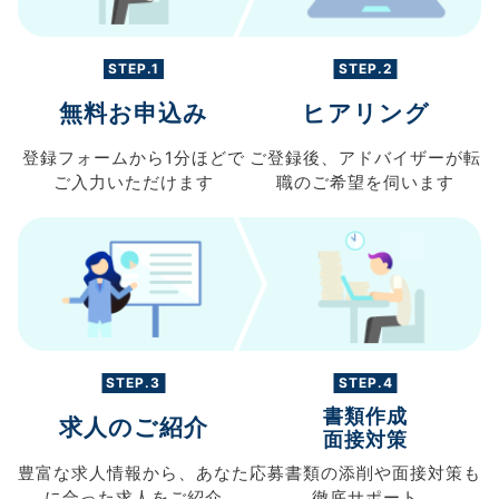
STEP.1
STEP.2
無料お申込み
ヒアリング
登録フォームから
1分ほどで
ご登録後、
アドバイザーが転
ご入力
いただけます
職の
ご希望を伺います
STEP.3
STEP.4
書類作成
求人のご紹介
面接対策
豊富な求人情報から、
あなた
応募書類の
添削や面接対策も
に合った求人を
ご紹介
徹底サポート