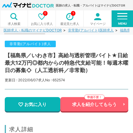
医師の求人・転職・アルバイトはマイナビDOCTOR
0
1
MENU
お気に入り求人
最近見た求人
マイページ
求人検索
医師求人・転職のマイナビDOCTOR
非常勤(アルバイト)医師求人
福島県
非常勤(アルバイト)求人
【福島県／いわき市】高給与透析管理バイト★日給
最大12万円◎都内からの特急代支給可能！毎週木曜
日の募集◇（人工透析科／非常勤）
更新日 : 2022/06/07
求人No : 652574
お気に入り
求人を紹介してもらう
求人詳細