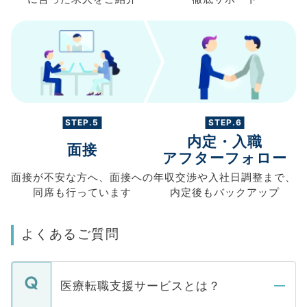
STEP.5
STEP.6
内定・入職
面接
アフターフォロー
面接が不安な方へ、
面接への
年収交渉や
入社日調整まで、
同席も
行っています
内定後もバックアップ
よくあるご質問
医療転職支援サービスとは？