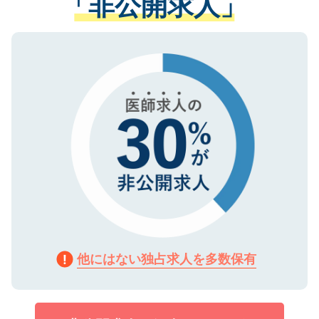
「非公開求人」
させていただきます。すぐにご転職をされ
る、プライバシーマークを取得済みです。
ない方には、長期的なサポートが可能です
ご登録いただいた個人情報は、SSL（デー
ので、まずはご登録ください。
タ暗号化）によって保護されていますの
で、機密保持に関してもご安心ください。
他にはない独占求人を多数保有