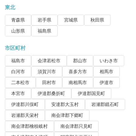
東北
青森県
岩手県
宮城県
秋田県
山形県
福島県
市区町村
福島市
会津若松市
郡山市
いわき市
白河市
須賀川市
喜多方市
相馬市
二本松市
田村市
南相馬市
伊達市
本宮市
伊達郡桑折町
伊達郡国見町
伊達郡川俣町
安達郡大玉村
岩瀬郡鏡石町
岩瀬郡天栄村
南会津郡下郷町
南会津郡檜枝岐村
南会津郡只見町