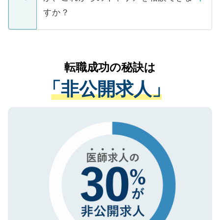
ご本人のキャリアアップおよび転職活動の
ています。
すか？
支援を目的に使用いたします。お預かりし
ているすべての個人データはご本人の許可
お気軽にご相談ください。先生専任のキャ
なく、医療機関側に開示したり、第三者に
リアパートナーが将来のご希望などをおう
提供することは一切ありません。また弊社
かがいして、現在の医療機関の状況や紹介
転職成功の秘訣は
は、個人情報の取り扱いについての厳密な
経験をまじえながら、適切なアドバイスを
管理基準を満たした事業者のみに付与され
「非公開求人」
させていただきます。すぐにご転職をされ
る、プライバシーマークを取得済みです。
ない方には、長期的なサポートが可能です
ご登録いただいた個人情報は、SSL（デー
ので、まずはご登録ください。
タ暗号化）によって保護されていますの
で、機密保持に関してもご安心ください。