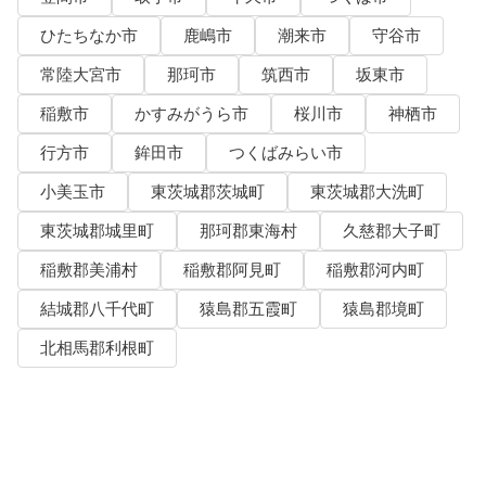
ひたちなか市
鹿嶋市
潮来市
守谷市
常陸大宮市
那珂市
筑西市
坂東市
稲敷市
かすみがうら市
桜川市
神栖市
行方市
鉾田市
つくばみらい市
小美玉市
東茨城郡茨城町
東茨城郡大洗町
東茨城郡城里町
那珂郡東海村
久慈郡大子町
稲敷郡美浦村
稲敷郡阿見町
稲敷郡河内町
結城郡八千代町
猿島郡五霞町
猿島郡境町
北相馬郡利根町