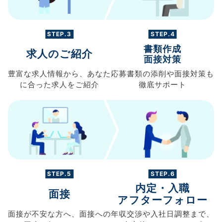
STEP.3
STEP.4
書類作成
求人のご紹介
面接対策
豊富な求人情報から、
あなた
応募書類の
添削や面接対策も
に合った求人を
ご紹介
徹底サポート
STEP.5
STEP.6
内定・入職
面接
アフターフォロー
面接が不安な方へ、
面接への
年収交渉や
入社日調整まで、