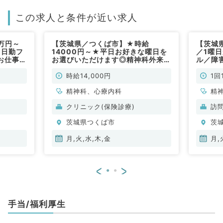
この求人と条件が近い求人
万円～
【茨城県／つくば市】★時給
【茨城
／日勤フ
14000円～★平日お好きな曜日を
／1曜
お仕事で
お選びいただけます◎精神科外来／
ル／障
非常勤）
駅からのアクセス抜群で時短勤務も
す◎（
相談可能です（精神科／非常勤）
時給14,000円
1回
精神科、心療内科
精
クリニック(保険診療)
訪
茨城県つくば市
茨
月,火,水,木,金
月,
<
>
手当/福利厚生