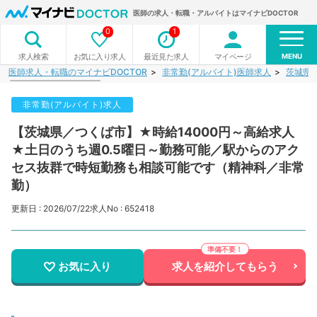
医師の求人・転職・アルバイトはマイナビDOCTOR
0
1
MENU
お気に入り求人
最近見た求人
マイページ
求人検索
医師求人・転職のマイナビDOCTOR
非常勤(アルバイト)医師求人
茨城県
非常勤(アルバイト)求人
【茨城県／つくば市】★時給14000円～高給求人
★土日のうち週0.5曜日～勤務可能／駅からのアク
セス抜群で時短勤務も相談可能です（精神科／非常
勤）
更新日 : 2026/07/22
求人No : 652418
お気に入り
求人を紹介してもらう