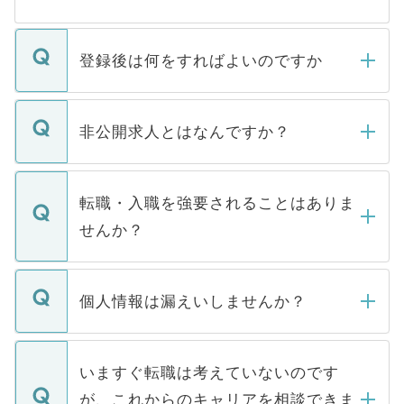
登録後は何をすればよいのですか
ご登録いただきましたら、弊社担当者がご
登録内容を確認し、その後メールもしくは
非公開求人とはなんですか？
お電話にて次のステップのご案内をいたし
ます。通常、5営業日以内にはご連絡をせて
マイナビDOCTORで取り扱っている求人の
いただきますので、しばらくお待ちくださ
うち約3割は、Webサイトからご覧いただ
転職・入職を強要されることはありま
い。
けない「非公開求人」です。非公開求人は
せんか？
下記の理由によって、一般には公開してい
ません。
転職・入職を強要することは一切ありませ
ん。また、仮に応募先から内定をいただい
個人情報は漏えいしませんか？
■応募殺到を避けるため 人気のある医療機
たとしても、ご本人が納得しない限り、内
関を公にしてしまうと、応募が殺到する場
定を承諾する必要はありません。内定先へ
個人情報が漏えいすることはありませんの
合があります。 選考を効率よく行うため
の辞退の連絡はキャリアパートナーが行い
で、ご安心ください。当サイトからの登録
いますぐ転職は考えていないのです
に、医療機関が求める条件に合った人材の
ますので、ご安心ください。
などで収集したご登録者様の個人情報は、
が、これからのキャリアを相談できま
みを人材紹介会社に依頼するケースが増え