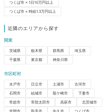
つくば市 × 1日10万円以上
つくば市 × 時給1.3万円以上
近隣のエリアから探す
関東
茨城県
栃木県
群馬県
埼玉県
千葉県
東京都
神奈川県
市区町村
水戸市
日立市
土浦市
古河市
石岡市
結城市
龍ケ崎市
下妻市
常総市
常陸太田市
高萩市
北茨城市
笠間市
取手市
牛久市
つくば市