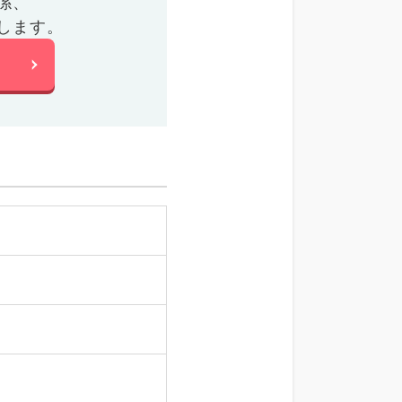
係、
します。