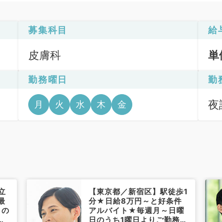
募集科目
給
皮膚科
単
勤務曜日
勤
夜診
月
火
水
木
金
立
【東京都／新宿区】駅徒歩1
最
分★日給8万円～と好条件
日の
アルバイト★毎週月～日曜
科
日のうち1曜日よりご勤務可