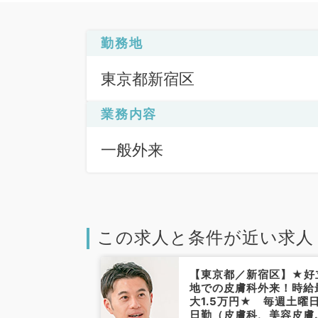
勤務地
東京都新宿区
業務内容
一般外来
この求人と条件が近い求人
新宿区】希少な
【東京都／新宿区】★好
・木曜から1曜
地での皮膚科外来！時給
務可能・時給
大1.5万円★ 毎週土曜
◎ターミナル駅か
日勤（皮膚科、美容皮膚