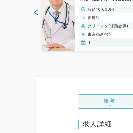
（皮膚科／非常
／非常勤）
<
00円
時給10,000円
皮膚科
(保険診療)
クリニック(保険診療)
宿区
東京都新宿区
土
給与
求人詳細