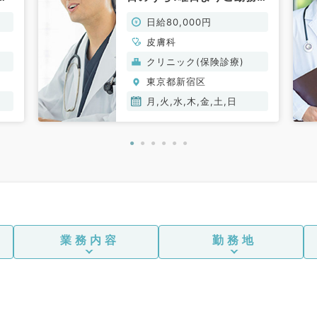
能な皮膚科外来です（皮膚
日給80,000円
科／非常勤）
皮膚科
クリニック(保険診療)
東京都新宿区
月,火,水,木,金,土,日
業務内容
勤務地