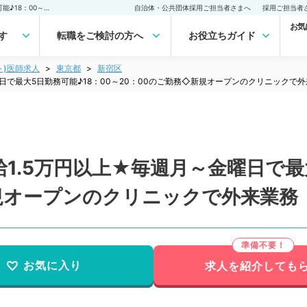
【東京都／新宿区】★時給1.5万円以上★毎週月～金曜日で最大5日勤務可能♪18：00～20：00のご勤務◇新規オープンのクリニックで外来業務（皮膚科／非常勤）非常勤(アルバイト)の求人｜医師の求人・転職・アルバイトは【マイナビDOCTOR】
自治体・公共団体採用ご担当者さまへ
採用ご担当者
お気
す
転職をご検討の方へ
お役立ちガイド
ト)医師求人
東京都
新宿区
日で最大5日勤務可能♪18：00～20：00のご勤務◇新規オープンのクリニックで
1.5万円以上★毎週月～金曜日で最大
新規オープンのクリニックで外来業務
お気に入り
求人を紹介しても