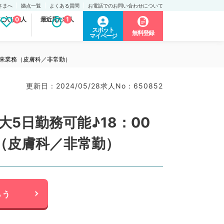
さまへ
拠点一覧
よくある質問
お電話でのお問い合わせについて
に入り求人
0
最近見た求人
1
スポット
無料登録
マイページ
外来業務（皮膚科／非常勤）
更新日 : 2024/05/28
求人No : 650852
5日勤務可能♪18：00
（皮膚科／非常勤）
らう