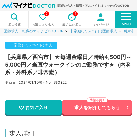
医師の求人・転職・アルバイトはマイナビDOCTOR
0
1
MENU
お気に入り求人
最近見た求人
マイページ
求人検索
医師求人・転職のマイナビDOCTOR
非常勤(アルバイト)医師求人
兵庫県
非常勤(アルバイト)求人
【兵庫県／西宮市】★毎週金曜日／時給4,500円～
5,000円／当直ウォークインのご勤務です★（内科
系・外科系／非常勤）
更新日 : 2024/01/19
求人No : 650822
お気に入り
求人を紹介してもらう
求人詳細