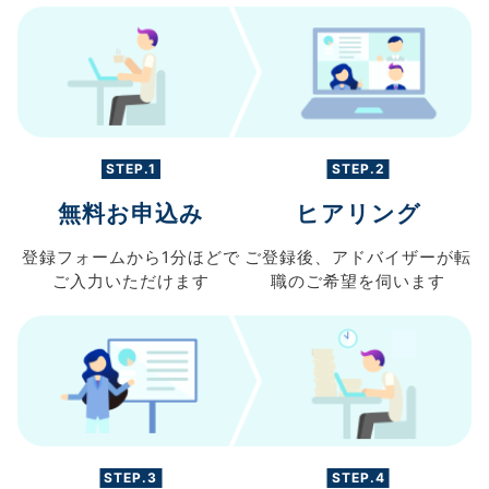
STEP.1
STEP.2
無料お申込み
ヒアリング
登録フォームから
1分ほどで
ご登録後、
アドバイザーが転
ご入力
いただけます
職の
ご希望を伺います
STEP.3
STEP.4