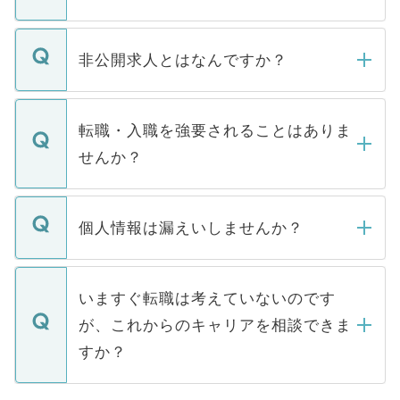
ご登録いただきましたら、弊社担当者がご
登録内容を確認し、その後メールもしくは
非公開求人とはなんですか？
お電話にて次のステップのご案内をいたし
ます。通常、5営業日以内にはご連絡をせて
マイナビDOCTORで取り扱っている求人の
いただきますので、しばらくお待ちくださ
うち約3割は、Webサイトからご覧いただ
転職・入職を強要されることはありま
い。
けない「非公開求人」です。非公開求人は
せんか？
下記の理由によって、一般には公開してい
ません。
転職・入職を強要することは一切ありませ
ん。また、仮に応募先から内定をいただい
個人情報は漏えいしませんか？
■応募殺到を避けるため 人気のある医療機
たとしても、ご本人が納得しない限り、内
関を公にしてしまうと、応募が殺到する場
定を承諾する必要はありません。内定先へ
個人情報が漏えいすることはありませんの
合があります。 選考を効率よく行うため
の辞退の連絡はキャリアパートナーが行い
で、ご安心ください。当サイトからの登録
いますぐ転職は考えていないのです
に、医療機関が求める条件に合った人材の
ますので、ご安心ください。
などで収集したご登録者様の個人情報は、
が、これからのキャリアを相談できま
みを人材紹介会社に依頼するケースが増え
ご本人のキャリアアップおよび転職活動の
ています。
すか？
支援を目的に使用いたします。お預かりし
ているすべての個人データはご本人の許可
お気軽にご相談ください。先生専任のキャ