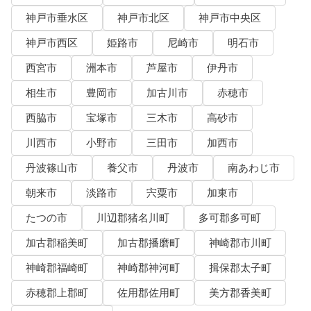
神戸市垂水区
神戸市北区
神戸市中央区
神戸市西区
姫路市
尼崎市
明石市
西宮市
洲本市
芦屋市
伊丹市
相生市
豊岡市
加古川市
赤穂市
西脇市
宝塚市
三木市
高砂市
川西市
小野市
三田市
加西市
丹波篠山市
養父市
丹波市
南あわじ市
朝来市
淡路市
宍粟市
加東市
たつの市
川辺郡猪名川町
多可郡多可町
加古郡稲美町
加古郡播磨町
神崎郡市川町
神崎郡福崎町
神崎郡神河町
揖保郡太子町
赤穂郡上郡町
佐用郡佐用町
美方郡香美町