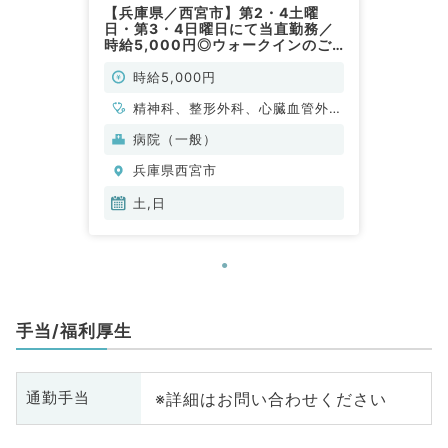
【兵庫県／西宮市】第2・4土曜
日・第3・4日曜日にて当直勤務／
時給5,000円◎ウォークインのご
担当をしていただきます◎（科目不
問／非常勤）
時給5,000円
精神科、整形外科、心臓血管外
科、一般内科、循環器内科、呼吸
病院（一般）
器内科、消化器内科、腎臓内科、
兵庫県西宮市
外科系全般、一般外科、消化器外
科
土,日
手当/福利厚生
※詳細はお問い合わせください
通勤手当