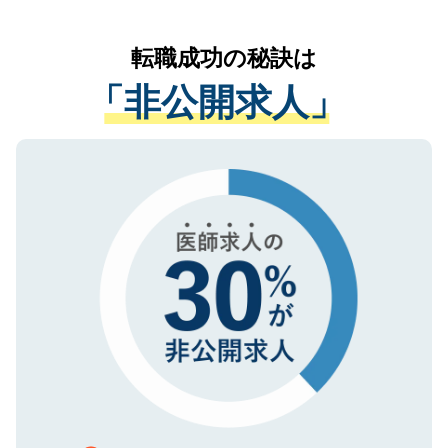
なく、医療機関側に開示したり、第三者に
リアパートナーが将来のご希望などをおう
提供することは一切ありません。また弊社
かがいして、現在の医療機関の状況や紹介
転職成功の秘訣は
は、個人情報の取り扱いについての厳密な
経験をまじえながら、適切なアドバイスを
管理基準を満たした事業者のみに付与され
「非公開求人」
させていただきます。すぐにご転職をされ
る、プライバシーマークを取得済みです。
ない方には、長期的なサポートが可能です
ご登録いただいた個人情報は、SSL（デー
ので、まずはご登録ください。
タ暗号化）によって保護されていますの
で、機密保持に関してもご安心ください。