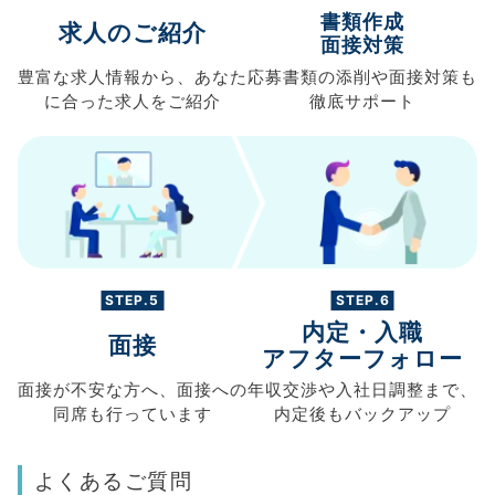
書類作成
求人のご紹介
面接対策
豊富な求人情報から、
あなた
応募書類の
添削や面接対策も
に合った求人を
ご紹介
徹底サポート
STEP.5
STEP.6
内定・入職
面接
アフターフォロー
面接が不安な方へ、
面接への
年収交渉や
入社日調整まで、
同席も
行っています
内定後もバックアップ
よくあるご質問