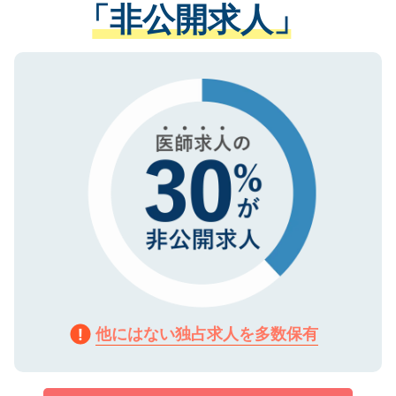
管理基準を満たした事業者のみに付与され
「非公開求人」
させていただきます。すぐにご転職をされ
る、プライバシーマークを取得済みです。
ない方には、長期的なサポートが可能です
ご登録いただいた個人情報は、SSL（デー
ので、まずはご登録ください。
タ暗号化）によって保護されていますの
で、機密保持に関してもご安心ください。
他にはない独占求人を多数保有