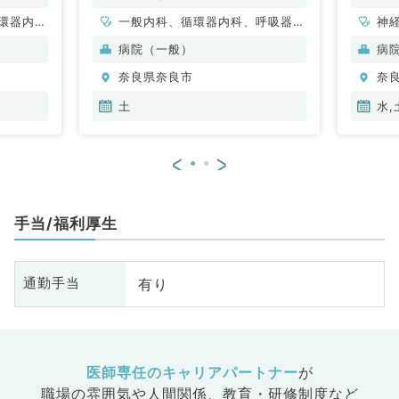
環器内
一般内科、循環器内科、呼吸器内
神
内科、内
科、消化器内科、内分泌・代謝内
科
病院（一般）
病
科、老年
科
分
奈良県奈良市
奈
科
内
土
水,
<
>
手当/福利厚生
有り
通勤手当
医師専任のキャリアパートナー
が
職場の雰囲気や人間関係、
教育・研修制度など