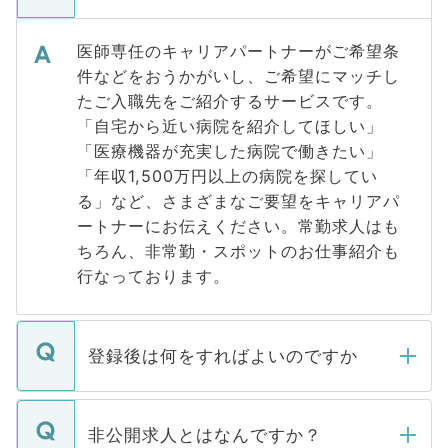
医師専任のキャリアパートナーがご希望条
件などをおうかがいし、ご希望にマッチし
たご入職先をご紹介するサービスです。
「自宅から近い病院を紹介してほしい」
「医療機器が充実した病院で働きたい」
「年収1,500万円以上の病院を探してい
る」など、さまざまなご要望をキャリアパ
ートナーにお伝えください。常勤求人はも
ちろん、非常勤・スポットのお仕事紹介も
行なっております。
登録後は何をすればよいのですか
ご登録いただきましたら、弊社担当者がご
登録内容を確認し、その後メールもしくは
非公開求人とはなんですか？