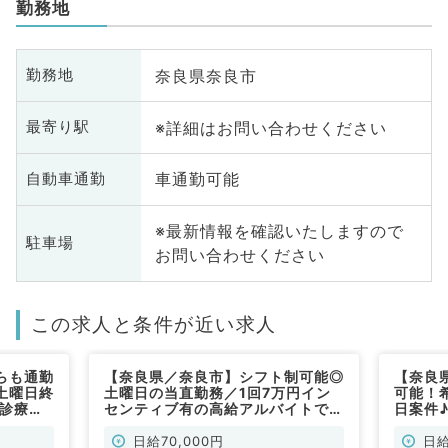
勤務地
奈良県奈良市
勤務地
※詳細はお問い合わせください
最寄り駅
車通勤可能
自動車通勤
※最新情報を確認いたしますので
駐車場
お問い合わせください
この求人と条件が近い求人
らも通勤
【奈良県／奈良市】シフト制可能◎
【奈良
土曜日終
土曜日の当直勤務／1回7万円イン
可能！
来診療・
センティブ有の高給アルバイトです
日案件
一般内科
（一般内科／非常勤）
救急対
／非常
日給70,000円
日給