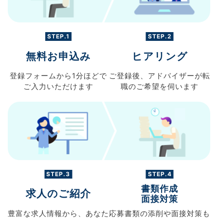
STEP.1
STEP.2
無料お申込み
ヒアリング
登録フォームから
1分ほどで
ご登録後、
アドバイザーが転
ご入力
いただけます
職の
ご希望を伺います
STEP.3
STEP.4
書類作成
求人のご紹介
面接対策
豊富な求人情報から、
あなた
応募書類の
添削や面接対策も