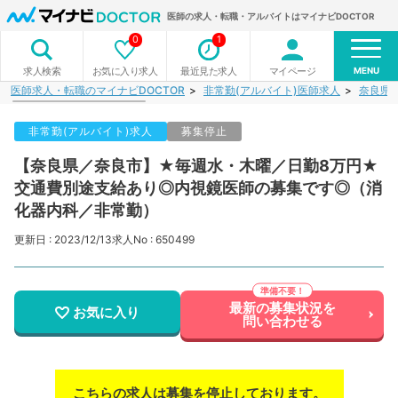
医師の求人・転職・アルバイトはマイナビDOCTOR
0
1
MENU
お気に入り求人
最近見た求人
マイページ
求人検索
医師求人・転職のマイナビDOCTOR
非常勤(アルバイト)医師求人
奈良県
非常勤(アルバイト)求人
募集停止
【奈良県／奈良市】★毎週水・木曜／日勤8万円★
交通費別途支給あり◎内視鏡医師の募集です◎（消
化器内科／非常勤）
更新日 : 2023/12/13
求人No : 650499
最新の募集状況を
お気に入り
問い合わせる
こちらの求人は募集を停止しております。