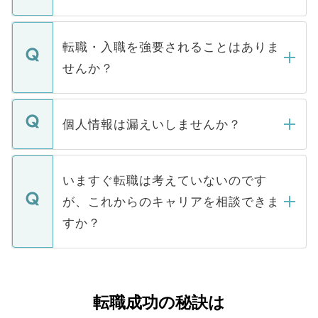
お電話にて次のステップのご案内をいたし
ます。通常、5営業日以内にはご連絡をせて
マイナビDOCTORで取り扱っている求人の
いただきますので、しばらくお待ちくださ
うち約3割は、Webサイトからご覧いただ
転職・入職を強要されることはありま
い。
けない「非公開求人」です。非公開求人は
せんか？
下記の理由によって、一般には公開してい
ません。
転職・入職を強要することは一切ありませ
ん。また、仮に応募先から内定をいただい
個人情報は漏えいしませんか？
■応募殺到を避けるため 人気のある医療機
たとしても、ご本人が納得しない限り、内
関を公にしてしまうと、応募が殺到する場
定を承諾する必要はありません。内定先へ
個人情報が漏えいすることはありませんの
合があります。 選考を効率よく行うため
の辞退の連絡はキャリアパートナーが行い
で、ご安心ください。当サイトからの登録
いますぐ転職は考えていないのです
に、医療機関が求める条件に合った人材の
ますので、ご安心ください。
などで収集したご登録者様の個人情報は、
が、これからのキャリアを相談できま
みを人材紹介会社に依頼するケースが増え
ご本人のキャリアアップおよび転職活動の
ています。
すか？
支援を目的に使用いたします。お預かりし
ているすべての個人データはご本人の許可
お気軽にご相談ください。先生専任のキャ
なく、医療機関側に開示したり、第三者に
リアパートナーが将来のご希望などをおう
提供することは一切ありません。また弊社
かがいして、現在の医療機関の状況や紹介
転職成功の秘訣は
は、個人情報の取り扱いについての厳密な
経験をまじえながら、適切なアドバイスを