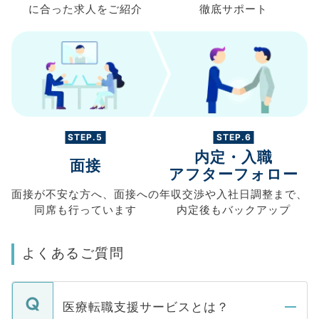
に合った求人を
ご紹介
徹底サポート
STEP.5
STEP.6
内定・入職
面接
アフターフォロー
面接が不安な方へ、
面接への
年収交渉や
入社日調整まで、
同席も
行っています
内定後もバックアップ
よくあるご質問
医療転職支援サービスとは？