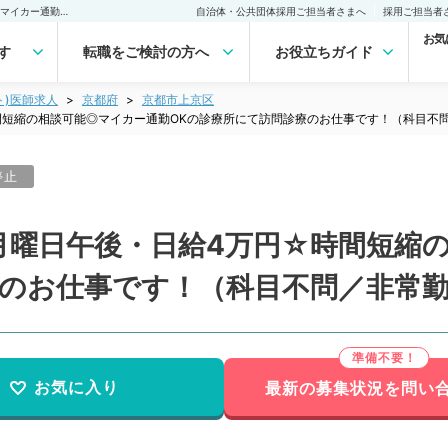
【京都府／京都市】毎週月曜日午後・日給4万円☆時間短縮の相談可能◎マイカー通勤OKの診療所にて訪問診療のお仕事です！（科目不問／非常勤）非常勤(アルバイト)の求人｜医師の求人・転職・アルバイトは【マイナビDOCTOR】
自治体・公共団体採用ご担当者さまへ
採用ご担当者
お気
す
転職をご検討の方へ
お役立ちガイド
ト)医師求人
京都府
京都市上京区
間短縮の相談可能◎マイカー通勤OKの診療所にて訪問診療のお仕事です！（科目不
停止
月曜日午後・日給4万円☆時間短縮
療のお仕事です！（科目不問／非常
お気に入り
最新の募集状況を問い