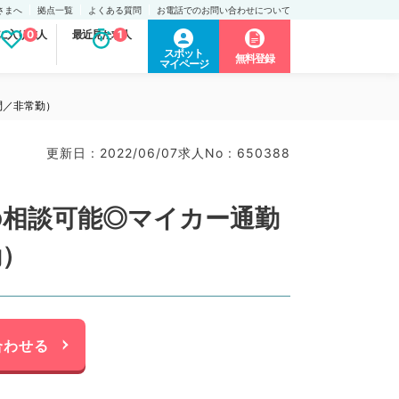
さまへ
拠点一覧
よくある質問
お電話でのお問い合わせについて
に入り求人
0
最近見た求人
1
スポット
無料登録
マイページ
問／非常勤）
更新日 : 2022/06/07
求人No : 650388
の相談可能◎マイカー通勤
勤）
合わせる