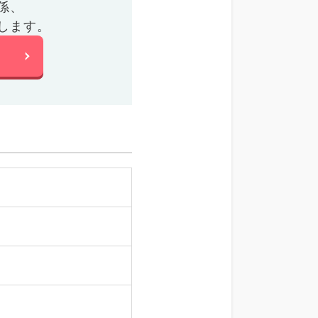
係、
します。