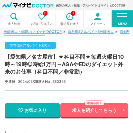
医師の求人・転職・アルバイトはマイナビDOCTOR
0
1
MENU
お気に入り求人
最近見た求人
マイページ
求人検索
医師求人・転職のマイナビDOCTOR
非常勤(アルバイト)医師求人
愛知県
非常勤(アルバイト)求人
【愛知県／名古屋市】★科目不問★毎週火曜日10
時～19時◎時給1万円～AGAやEDのダイエット外
来のお仕事（科目不問／非常勤）
更新日 : 2024/05/29
求人No : 650356
お気に入り
求人を紹介してもらう