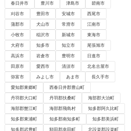
春日井市
豊川市
津島市
碧南市
刈谷市
豊田市
安城市
西尾市
蒲郡市
犬山市
常滑市
江南市
小牧市
稲沢市
新城市
東海市
大府市
知多市
知立市
尾張旭市
高浜市
岩倉市
豊明市
日進市
田原市
愛西市
清須市
北名古屋市
弥富市
みよし市
あま市
長久手市
愛知郡東郷町
西春日井郡豊山町
丹羽郡大口町
丹羽郡扶桑町
海部郡大治町
海部郡蟹江町
海部郡飛島村
知多郡阿久比町
知多郡東浦町
知多郡南知多町
知多郡美浜町
知多郡武豊町
額田郡幸田町
北設楽郡設楽町