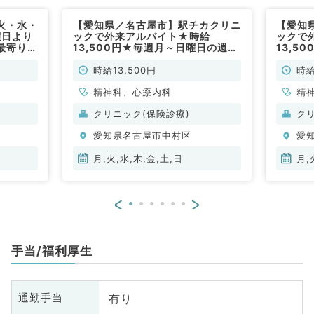
火・水・
【愛知県／名古屋市】駅チカクリニ
【愛知
曜日より
ックで外来アルバイト★時給
ックで
◎最寄り駅
13,500円★毎週月～日曜日の週1
13,5
にて外来
曜日から可能～非指定医の先生も歓
み／週
常勤）
迎～（精神科／非常勤）
先生も
時給13,500円
時給
精神科、心療内科
精
クリニック(保険診療)
ク
愛知県名古屋市中村区
愛
月,火,水,木,金,土,日
月,
<
>
手当/福利厚生
有り
通勤手当