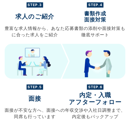
STEP.3
STEP.4
書類作成
求人のご紹介
面接対策
豊富な求人情報から、
あなた
応募書類の
添削や面接対策も
に合った求人を
ご紹介
徹底サポート
STEP.5
STEP.6
内定・入職
面接
アフターフォロー
面接が不安な方へ、
面接への
年収交渉や
入社日調整まで、
同席も
行っています
内定後もバックアップ