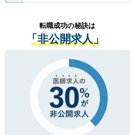
ているすべての個人データはご本人の許可
お気軽にご相談ください。先生専任のキャ
なく、医療機関側に開示したり、第三者に
リアパートナーが将来のご希望などをおう
提供することは一切ありません。また弊社
かがいして、現在の医療機関の状況や紹介
転職成功の秘訣は
は、個人情報の取り扱いについての厳密な
経験をまじえながら、適切なアドバイスを
管理基準を満たした事業者のみに付与され
「非公開求人」
させていただきます。すぐにご転職をされ
る、プライバシーマークを取得済みです。
ない方には、長期的なサポートが可能です
ご登録いただいた個人情報は、SSL（デー
ので、まずはご登録ください。
タ暗号化）によって保護されていますの
で、機密保持に関してもご安心ください。