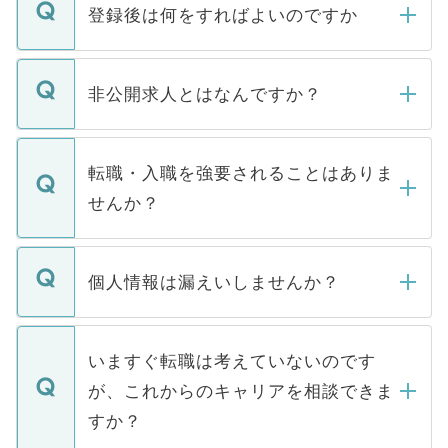
登録後は何をすればよいのですか
ご登録いただきましたら、弊社担当者がご
登録内容を確認し、その後メールもしくは
非公開求人とはなんですか？
お電話にて次のステップのご案内をいたし
ます。通常、5営業日以内にはご連絡をせて
マイナビDOCTORで取り扱っている求人の
いただきますので、しばらくお待ちくださ
うち約3割は、Webサイトからご覧いただ
転職・入職を強要されることはありま
い。
けない「非公開求人」です。非公開求人は
せんか？
下記の理由によって、一般には公開してい
ません。
転職・入職を強要することは一切ありませ
ん。また、仮に応募先から内定をいただい
個人情報は漏えいしませんか？
■応募殺到を避けるため 人気のある医療機
たとしても、ご本人が納得しない限り、内
関を公にしてしまうと、応募が殺到する場
定を承諾する必要はありません。内定先へ
個人情報が漏えいすることはありませんの
合があります。 選考を効率よく行うため
の辞退の連絡はキャリアパートナーが行い
で、ご安心ください。当サイトからの登録
いますぐ転職は考えていないのです
に、医療機関が求める条件に合った人材の
ますので、ご安心ください。
などで収集したご登録者様の個人情報は、
が、これからのキャリアを相談できま
みを人材紹介会社に依頼するケースが増え
ご本人のキャリアアップおよび転職活動の
ています。
すか？
支援を目的に使用いたします。お預かりし