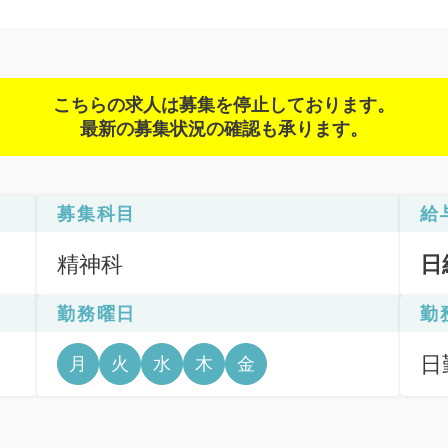
こちらの求人は募集を停止しております。
最新の募集状況の確認も承ります。
募集科目
給
精神科
日
勤務曜日
勤
日
月
火
水
木
金