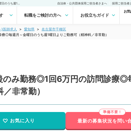
【愛知県／名古屋市】午後のみ勤務◎1回6万円の訪問診療◎毎週月～金曜日のうち週1曜日よりご勤務可（精神科／非常勤）非常勤(アルバイト)の求人｜医師の求人・転職・アルバイトは【マイナビDOCTOR】
自治体・公共団体採用ご担当者さまへ
採用ご担当者
お気
す
転職をご検討の方へ
お役立ちガイド
ト)医師求人
愛知県
名古屋市千種区
診療◎毎週月～金曜日のうち週1曜日よりご勤務可（精神科／非常勤）
後のみ勤務◎1回6万円の訪問診療◎
科／非常勤）
お気に入り
最新の募集状況を問い