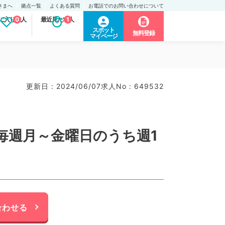
さまへ
拠点一覧
よくある質問
お電話でのお問い合わせについて
に入り求人
0
最近見た求人
1
スポット
無料登録
マイページ
更新日 : 2024/06/07
求人No : 649532
毎週月～金曜日のうち週1
合わせる