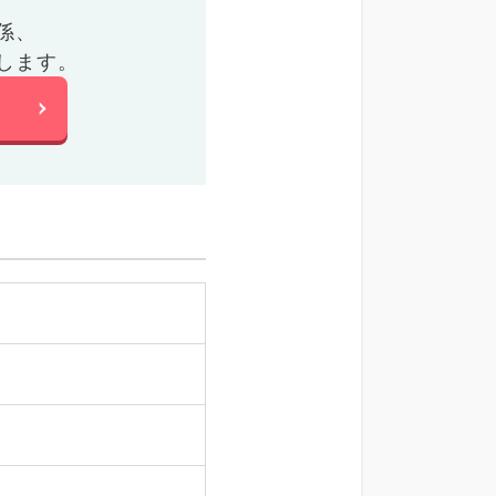
係、
します。