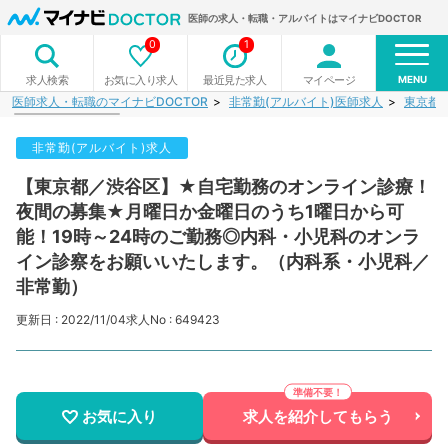
医師の求人・転職・アルバイトはマイナビDOCTOR
0
1
MENU
お気に入り求人
最近見た求人
マイページ
求人検索
医師求人・転職のマイナビDOCTOR
非常勤(アルバイト)医師求人
東京都
非常勤(アルバイト)求人
【東京都／渋谷区】★自宅勤務のオンライン診療！
夜間の募集★月曜日か金曜日のうち1曜日から可
能！19時～24時のご勤務◎内科・小児科のオンラ
イン診察をお願いいたします。（内科系・小児科／
非常勤）
更新日 : 2022/11/04
求人No : 649423
お気に入り
求人を紹介してもらう