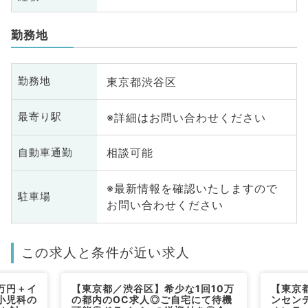
勤務地
東京都渋谷区
勤務地
※詳細はお問い合わせください
最寄り駅
相談可能
自動車通勤
※最新情報を確認いたしますので
駐車場
お問い合わせください
この求人と条件が近い求人
万円＋イ
【東京都／渋谷区】希少な1回10万
【東京
小児科の
の都内のOC求人◎ご自宅にて待機
ンセン