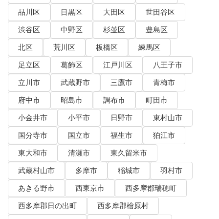
品川区
目黒区
大田区
世田谷区
渋谷区
中野区
杉並区
豊島区
北区
荒川区
板橋区
練馬区
足立区
葛飾区
江戸川区
八王子市
立川市
武蔵野市
三鷹市
青梅市
府中市
昭島市
調布市
町田市
小金井市
小平市
日野市
東村山市
国分寺市
国立市
福生市
狛江市
東大和市
清瀬市
東久留米市
武蔵村山市
多摩市
稲城市
羽村市
あきる野市
西東京市
西多摩郡瑞穂町
西多摩郡日の出町
西多摩郡檜原村