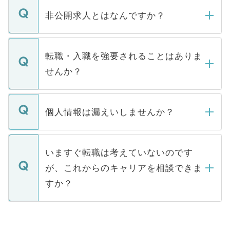
ご登録いただきましたら、弊社担当者がご
登録内容を確認し、その後メールもしくは
非公開求人とはなんですか？
お電話にて次のステップのご案内をいたし
ます。通常、5営業日以内にはご連絡をせて
マイナビDOCTORで取り扱っている求人の
いただきますので、しばらくお待ちくださ
うち約3割は、Webサイトからご覧いただ
転職・入職を強要されることはありま
い。
けない「非公開求人」です。非公開求人は
せんか？
下記の理由によって、一般には公開してい
ません。
転職・入職を強要することは一切ありませ
ん。また、仮に応募先から内定をいただい
個人情報は漏えいしませんか？
■応募殺到を避けるため 人気のある医療機
たとしても、ご本人が納得しない限り、内
関を公にしてしまうと、応募が殺到する場
定を承諾する必要はありません。内定先へ
個人情報が漏えいすることはありませんの
合があります。 選考を効率よく行うため
の辞退の連絡はキャリアパートナーが行い
で、ご安心ください。当サイトからの登録
いますぐ転職は考えていないのです
に、医療機関が求める条件に合った人材の
ますので、ご安心ください。
などで収集したご登録者様の個人情報は、
が、これからのキャリアを相談できま
みを人材紹介会社に依頼するケースが増え
ご本人のキャリアアップおよび転職活動の
ています。
すか？
支援を目的に使用いたします。お預かりし
ているすべての個人データはご本人の許可
お気軽にご相談ください。先生専任のキャ
なく、医療機関側に開示したり、第三者に
リアパートナーが将来のご希望などをおう
提供することは一切ありません。また弊社