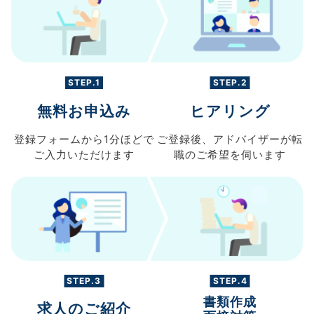
STEP.1
STEP.2
無料お申込み
ヒアリング
登録フォームから
1分ほどで
ご登録後、
アドバイザーが転
ご入力
いただけます
職の
ご希望を伺います
STEP.3
STEP.4
書類作成
求人のご紹介