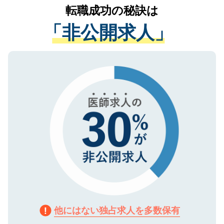
かがいして、現在の医療機関の状況や紹介
転職成功の秘訣は
は、個人情報の取り扱いについての厳密な
経験をまじえながら、適切なアドバイスを
管理基準を満たした事業者のみに付与され
「非公開求人」
させていただきます。すぐにご転職をされ
る、プライバシーマークを取得済みです。
ない方には、長期的なサポートが可能です
ご登録いただいた個人情報は、SSL（デー
ので、まずはご登録ください。
タ暗号化）によって保護されていますの
で、機密保持に関してもご安心ください。
他にはない独占求人を多数保有