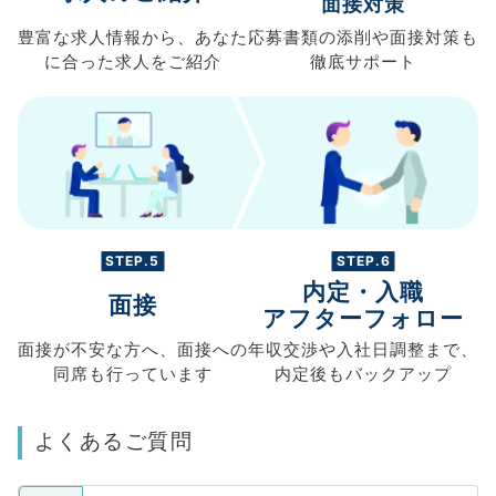
面接対策
豊富な求人情報から、
あなた
応募書類の
添削や面接対策も
に合った求人を
ご紹介
徹底サポート
STEP.5
STEP.6
内定・入職
面接
アフターフォロー
面接が不安な方へ、
面接への
年収交渉や
入社日調整まで、
同席も
行っています
内定後もバックアップ
よくあるご質問