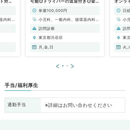
ート対応
可能◎ドライバーの送迎付き◎金
オンラ
の週1回
曜・日曜・月曜から週1回の募集！
可能◎
案内可能
～若手の先生もご案内可能です～
の募集
単価100,000円
日給
非常勤）
（内科系・小児科／非常勤）
です～
器内科、
小児科、一般内科、循環器内科、
小
呼吸器内科、消化器内科
呼
訪問診療
訪
東京都渋谷区
東
月,金,日
火,
<
>
手当/福利厚生
※詳細はお問い合わせください
通勤手当