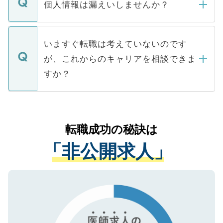
ん。また、仮に応募先から内定をいただい
個人情報は漏えいしませんか？
■応募殺到を避けるため 人気のある医療機
たとしても、ご本人が納得しない限り、内
関を公にしてしまうと、応募が殺到する場
定を承諾する必要はありません。内定先へ
個人情報が漏えいすることはありませんの
合があります。 選考を効率よく行うため
の辞退の連絡はキャリアパートナーが行い
で、ご安心ください。当サイトからの登録
いますぐ転職は考えていないのです
に、医療機関が求める条件に合った人材の
ますので、ご安心ください。
などで収集したご登録者様の個人情報は、
が、これからのキャリアを相談できま
みを人材紹介会社に依頼するケースが増え
ご本人のキャリアアップおよび転職活動の
ています。
すか？
支援を目的に使用いたします。お預かりし
ているすべての個人データはご本人の許可
お気軽にご相談ください。先生専任のキャ
なく、医療機関側に開示したり、第三者に
リアパートナーが将来のご希望などをおう
提供することは一切ありません。また弊社
かがいして、現在の医療機関の状況や紹介
転職成功の秘訣は
は、個人情報の取り扱いについての厳密な
経験をまじえながら、適切なアドバイスを
管理基準を満たした事業者のみに付与され
「非公開求人」
させていただきます。すぐにご転職をされ
る、プライバシーマークを取得済みです。
ない方には、長期的なサポートが可能です
ご登録いただいた個人情報は、SSL（デー
ので、まずはご登録ください。
タ暗号化）によって保護されていますの
で、機密保持に関してもご安心ください。