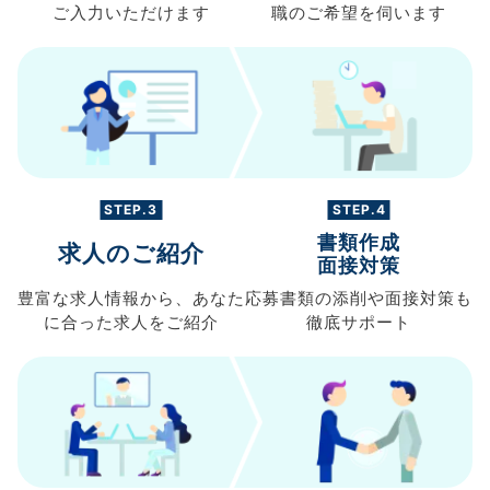
ご入力
いただけます
職の
ご希望を伺います
STEP.3
STEP.4
書類作成
求人のご紹介
面接対策
豊富な求人情報から、
あなた
応募書類の
添削や面接対策も
に合った求人を
ご紹介
徹底サポート