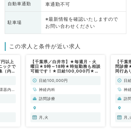
車通勤不可
自動車通勤
※最新情報を確認いたしますので
駐車場
お問い合わせください
この求人と条件が近い求人
万円以上
【千葉県／白井市】★毎週月・火
【千葉
ニックで
曜日★9時～18時★時短勤務も相談
問診療
集（内科
可能です！★日給100,000円★ク
同行あ
リニックの訪問診療のお仕事です！
問！◎
(神経内科／非常勤)
／非常
日給100,000円
日給
環器内
神経内科
神
内科、内
科
訪問診療
訪
科、血液
分
内
月,火
月,