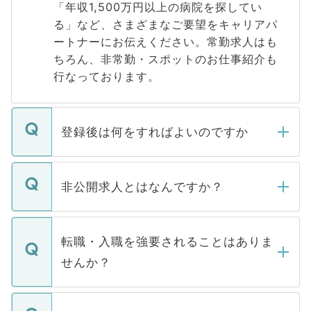
「年収1,500万円以上の病院を探してい
る」など、さまざまなご要望をキャリアパ
ートナーにお伝えください。常勤求人はも
ちろん、非常勤・スポットのお仕事紹介も
行なっております。
登録後は何をすればよいのですか
ご登録いただきましたら、弊社担当者がご
登録内容を確認し、その後メールもしくは
非公開求人とはなんですか？
お電話にて次のステップのご案内をいたし
ます。通常、5営業日以内にはご連絡をせて
マイナビDOCTORで取り扱っている求人の
いただきますので、しばらくお待ちくださ
うち約3割は、Webサイトからご覧いただ
転職・入職を強要されることはありま
い。
けない「非公開求人」です。非公開求人は
せんか？
下記の理由によって、一般には公開してい
ません。
転職・入職を強要することは一切ありませ