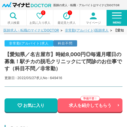
医師の求人・転職・アルバイトはマイナビDOCTOR
0
1
MENU
お気に入り求人
最近見た求人
マイページ
求人検索
医師求人・転職のマイナビDOCTOR
非常勤(アルバイト)医師求人
【愛知県
非常勤(アルバイト)求人
科目不問
【愛知県／名古屋市】時給8,000円◎毎週月曜日の
募集！駅チカの脱毛クリニックにて問診のお仕事で
す（科目不問／非常勤）
更新日 : 2022/05/27
求人No : 649416
お気に入り
求人を紹介してもらう