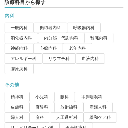
診療科目から探す
内科
一般内科
循環器内科
呼吸器内科
消化器内科
内分泌・代謝内科
腎臓内科
神経内科
心療内科
老年内科
アレルギー科
リウマチ科
血液内科
膠原病科
その他
精神科
小児科
眼科
耳鼻咽喉科
皮膚科
麻酔科
放射線科
産婦人科
婦人科
産科
人工透析科
緩和ケア科
リハビリテーション科
総合診療科