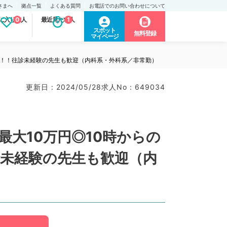
さまへ
拠点一覧
よくある質問
お電話でのお問い合わせについて
に入り求人
0
最近見た求人
1
スポット
無料登録
マイページ
先生！！往診未経験の先生も歓迎（内科系・外科系／非常勤）
更新日 : 2024/05/28
求人No : 649034
最大10万円◎10時からの
診未経験の先生も歓迎（内