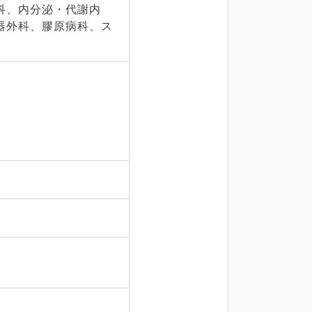
科、内分泌・代謝内
器外科、膠原病科、ス