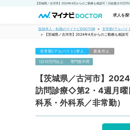
求人を探
医師求人・転職のマイナビDOCTOR
非常勤(アルバイ
【茨城県／古河市】2024年4月からのご勤務も相談
非常勤(アルバイト)求人
募集停止
1日10万円以上
専門医不問
【茨城県／古河市】202
訪問診療◇第2・4週月
科系・外科系／非常勤）