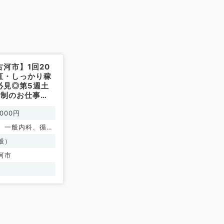
河市】1回20
直・しっかり稼
必見◎第5週土
体制のお仕事
非常勤）
000円
、一般内科、循環
呼吸器内科、消化
般）
内分泌・代謝内
河市
内科、老年内科、