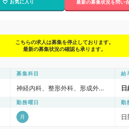
お気に入り
最新の募集状況を問い
こちらの求人は募集を停止しております。
最新の募集状況の確認も承ります。
募集科目
給
神経内科、整形外科、形成外
日
科、脳神経外科、呼吸器外科、
勤務曜日
勤
心臓血管外科、泌尿器科、一般
内科、循環器内科、呼吸器内
日
月
科、消化器内科、内分泌・代謝
6