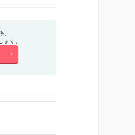
係、
します。