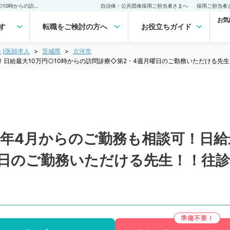
【茨城県／古河市】2024年4月からのご勤務も相談可！日給最大10万円◎10時からの訪問診療◇第2・4週月曜日のご勤務いただける先生！！往診未経験の先生も歓迎（内科系・外科系／非常勤）非常勤(アルバイト)の求人｜医師の求人・転職・アルバイトは【マイナビDOCTOR】
自治体・公共団体採用ご担当者さまへ
採用ご担当者
お気
す
転職をご検討の方へ
お役立ちガイド
ト)医師求人
茨城県
古河市
可！日給最大10万円◎10時からの訪問診療◇第2・4週月曜日のご勤務いただける
4年4月からのご勤務も相談可！日給
曜日のご勤務いただける先生！！往