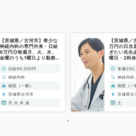
内科、腎臓内科、老年内科、外
科系全般、一般外科、消化器外
科、膠原病科、スポーツ整形外
科、大腸・肛門外科
【茨城県／古河市】希少な
【茨城県／古
神経内科の専門外来・日給
万円の日当
9万円◎毎週月、火、木、
ぎたい先生
金曜のうち1曜日より勤務可
曜日・2科
能な募集・17時迄のご勤務
（内科系／
日給90,000円
単価200,
（神経内科／非常勤）
神経内科
神経内科
器内科、
病院（一般）
病院（一
器内科、
茨城県古河市
茨城県古
科、腎臓
血液内科
月,火,木,金
土