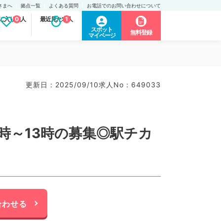
さまへ
拠点一覧
よくある質問
お電話でのお問い合わせについて
に入り求人
0
最近見た求人
1
スポット
無料登録
マイページ
更新日 : 2025/09/10
求人No : 649033
0時～13時の募集◎駅チカ
合わせる