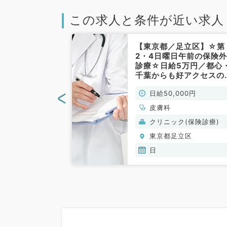
この求人と条件が近い求人
立区】★1回4
【東京都／足立区】☆第
月・水・木・金
2・4日曜日午前の保険
ずれか週1日か
診療☆日給5万円／都心
時30分～18時
千葉からも好アクセスの
能なクリニック
チカクリニックです！（
<
00円
日給50,000円
イトです（皮膚
膚科／非常勤）
）
皮膚科
(保険診療)
クリニック(保険診療)
立区
東京都足立区
金
日