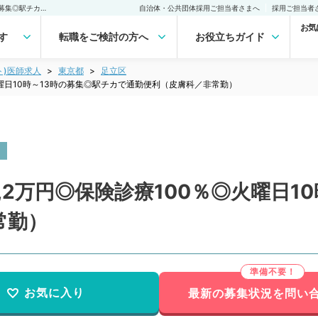
【東京都／足立区】時給1,2万円◎保険診療100％◎火曜日10時～13時の募集◎駅チカで通勤便利（皮膚科／非常勤）非常勤(アルバイト)の求人｜医師の求人・転職・アルバイトは【マイナビDOCTOR】
自治体・公共団体採用ご担当者さまへ
採用ご担当者
お気
す
転職をご検討の方へ
お役立ちガイド
ト)医師求人
東京都
足立区
火曜日10時～13時の募集◎駅チカで通勤便利（皮膚科／非常勤）
,2万円◎保険診療100％◎火曜日1
常勤）
お気に入り
最新の募集状況を問い