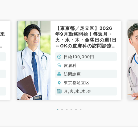
【東京都／足立区】2026
外来
年9月勤務開始！毎週月・
・
火・水・木・金曜日の週1日
駅
～OKの皮膚科の訪問診療！
皮
◎9時～17時日給10万円！
日給100,000円
（皮膚科／非常勤）
皮膚科
訪問診療
東京都足立区
月,火,水,木,金