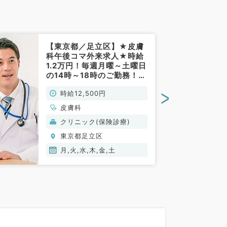
【東京都／足立区】★皮膚
科午後コマ外来求人★時給
1.2万円！毎週月曜～土曜日
の14時～18時のご勤務！
（皮膚科／非常勤）
>
時給12,500円
皮膚科
クリニック(保険診療)
東京都足立区
月,火,水,木,金,土