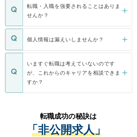
いただきますので、しばらくお待ちくださ
うち約3割は、Webサイトからご覧いただ
転職・入職を強要されることはありま
い。
けない「非公開求人」です。非公開求人は
せんか？
下記の理由によって、一般には公開してい
ません。
転職・入職を強要することは一切ありませ
ん。また、仮に応募先から内定をいただい
個人情報は漏えいしませんか？
■応募殺到を避けるため 人気のある医療機
たとしても、ご本人が納得しない限り、内
関を公にしてしまうと、応募が殺到する場
定を承諾する必要はありません。内定先へ
個人情報が漏えいすることはありませんの
合があります。 選考を効率よく行うため
の辞退の連絡はキャリアパートナーが行い
で、ご安心ください。当サイトからの登録
いますぐ転職は考えていないのです
に、医療機関が求める条件に合った人材の
ますので、ご安心ください。
などで収集したご登録者様の個人情報は、
が、これからのキャリアを相談できま
みを人材紹介会社に依頼するケースが増え
ご本人のキャリアアップおよび転職活動の
ています。
すか？
支援を目的に使用いたします。お預かりし
ているすべての個人データはご本人の許可
お気軽にご相談ください。先生専任のキャ
なく、医療機関側に開示したり、第三者に
リアパートナーが将来のご希望などをおう
提供することは一切ありません。また弊社
かがいして、現在の医療機関の状況や紹介
転職成功の秘訣は
は、個人情報の取り扱いについての厳密な
経験をまじえながら、適切なアドバイスを
管理基準を満たした事業者のみに付与され
「非公開求人」
させていただきます。すぐにご転職をされ
る、プライバシーマークを取得済みです。
ない方には、長期的なサポートが可能です