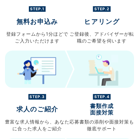
STEP.1
STEP.2
無料お申込み
ヒアリング
登録フォームから
1分ほどで
ご登録後、
アドバイザーが転
ご入力
いただけます
職の
ご希望を伺います
STEP.3
STEP.4
書類作成
求人のご紹介
面接対策
豊富な求人情報から、
あなた
応募書類の
添削や面接対策も
に合った求人を
ご紹介
徹底サポート