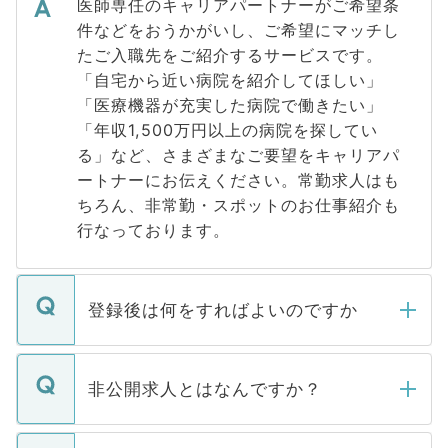
医師専任のキャリアパートナーがご希望条
件などをおうかがいし、ご希望にマッチし
たご入職先をご紹介するサービスです。
「自宅から近い病院を紹介してほしい」
「医療機器が充実した病院で働きたい」
「年収1,500万円以上の病院を探してい
る」など、さまざまなご要望をキャリアパ
ートナーにお伝えください。常勤求人はも
ちろん、非常勤・スポットのお仕事紹介も
行なっております。
登録後は何をすればよいのですか
ご登録いただきましたら、弊社担当者がご
登録内容を確認し、その後メールもしくは
非公開求人とはなんですか？
お電話にて次のステップのご案内をいたし
ます。通常、5営業日以内にはご連絡をせて
マイナビDOCTORで取り扱っている求人の