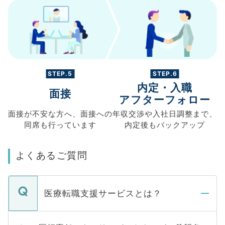
STEP.5
STEP.6
内定・入職
面接
アフターフォロー
面接が不安な方へ、
面接への
年収交渉や
入社日調整まで、
同席も
行っています
内定後もバックアップ
よくあるご質問
医療転職支援サービスとは？