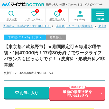
医師の求人・転職・アルバイトはマイナビDOCTOR
0
1
MENU
お気に入り求人
最近見た求人
マイページ
求人検索
医師求人・転職のマイナビDOCTOR
非常勤(アルバイト)医師求人
東京都
非常勤(アルバイト)求人
募集停止
【東京都／武蔵野市】★期間限定可★毎週水曜午
後・1回47,000円！17時30分終了でワークライフ
バランスもばっちりです！（皮膚科・形成外科／非
常勤）
更新日 : 2026/01/09
求人No : 648774
最新の募集状況を
お気に入り
問い合わせる