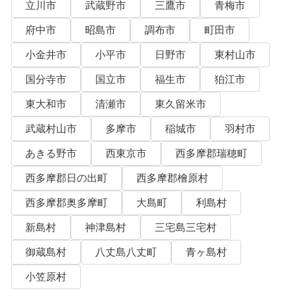
立川市
武蔵野市
三鷹市
青梅市
府中市
昭島市
調布市
町田市
小金井市
小平市
日野市
東村山市
国分寺市
国立市
福生市
狛江市
東大和市
清瀬市
東久留米市
武蔵村山市
多摩市
稲城市
羽村市
あきる野市
西東京市
西多摩郡瑞穂町
西多摩郡日の出町
西多摩郡檜原村
西多摩郡奥多摩町
大島町
利島村
新島村
神津島村
三宅島三宅村
御蔵島村
八丈島八丈町
青ヶ島村
小笠原村