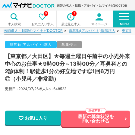
医師の求人・転職・アルバイトはマイナビDOCTOR
0
1
MENU
お気に入り求人
最近見た求人
マイページ
求人検索
医師求人・転職のマイナビDOCTOR
非常勤(アルバイト)医師求人
東京都
非常勤(アルバイト)求人
募集停止
【東京都／大田区】★毎週土曜日午前中の小児外来
中心のお仕事★9時00分～13時00分／耳鼻科との
2診体制！駅徒歩1分の好立地です◎1回6万円
◎（小児科／非常勤）
更新日 : 2024/07/26
求人No : 648522
最新の募集状況を
お気に入り
問い合わせる