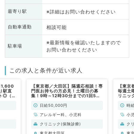
※詳細はお問い合わせください
最寄り駅
相談可能
自動車通勤
※最新情報を確認いたしますので
駐車場
お問い合わせください
この求人と条件が近い求人
,600
【東京都／大田区】隔週応相談！専
【東京
り駅直
門医お持ちの方必見！土曜日の募
毎週土
ト◎（小
集！9時～12時30分までの1回5万
リニッ
円の小児科外来のお仕事！（小児
常勤）
科、アレルギー科／非常勤）
日給50,000円
時給
アレルギー科、小児科
小
クリニック(保険診療)
ク
東京都大田区
東