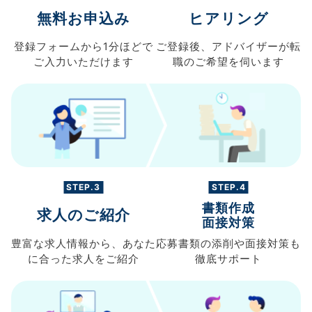
無料お申込み
ヒアリング
登録フォームから
1分ほどで
ご登録後、
アドバイザーが転
ご入力
いただけます
職の
ご希望を伺います
STEP.3
STEP.4
書類作成
求人のご紹介
面接対策
豊富な求人情報から、
あなた
応募書類の
添削や面接対策も
に合った求人を
ご紹介
徹底サポート