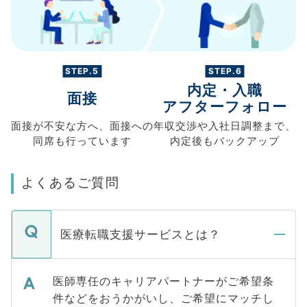
STEP.5
STEP.6
内定・入職
面接
アフターフォロー
面接が不安な方へ、
面接への
年収交渉や
入社日調整まで、
同席も
行っています
内定後もバックアップ
よくあるご質問
医療転職支援サービスとは？
医師専任のキャリアパートナーがご希望条
件などをおうかがいし、ご希望にマッチし