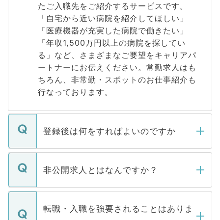
たご入職先をご紹介するサービスです。
「自宅から近い病院を紹介してほしい」
「医療機器が充実した病院で働きたい」
「年収1,500万円以上の病院を探してい
る」など、さまざまなご要望をキャリアパ
ートナーにお伝えください。常勤求人はも
ちろん、非常勤・スポットのお仕事紹介も
行なっております。
登録後は何をすればよいのですか
ご登録いただきましたら、弊社担当者がご
登録内容を確認し、その後メールもしくは
非公開求人とはなんですか？
お電話にて次のステップのご案内をいたし
ます。通常、5営業日以内にはご連絡をせて
マイナビDOCTORで取り扱っている求人の
いただきますので、しばらくお待ちくださ
うち約3割は、Webサイトからご覧いただ
転職・入職を強要されることはありま
い。
けない「非公開求人」です。非公開求人は