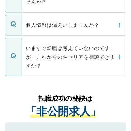
せんか？
下記の理由によって、一般には公開してい
ません。
転職・入職を強要することは一切ありませ
ん。また、仮に応募先から内定をいただい
個人情報は漏えいしませんか？
■応募殺到を避けるため 人気のある医療機
たとしても、ご本人が納得しない限り、内
関を公にしてしまうと、応募が殺到する場
定を承諾する必要はありません。内定先へ
個人情報が漏えいすることはありませんの
合があります。 選考を効率よく行うため
の辞退の連絡はキャリアパートナーが行い
で、ご安心ください。当サイトからの登録
いますぐ転職は考えていないのです
に、医療機関が求める条件に合った人材の
ますので、ご安心ください。
などで収集したご登録者様の個人情報は、
が、これからのキャリアを相談できま
みを人材紹介会社に依頼するケースが増え
ご本人のキャリアアップおよび転職活動の
ています。
すか？
支援を目的に使用いたします。お預かりし
ているすべての個人データはご本人の許可
お気軽にご相談ください。先生専任のキャ
なく、医療機関側に開示したり、第三者に
リアパートナーが将来のご希望などをおう
提供することは一切ありません。また弊社
かがいして、現在の医療機関の状況や紹介
転職成功の秘訣は
は、個人情報の取り扱いについての厳密な
経験をまじえながら、適切なアドバイスを
管理基準を満たした事業者のみに付与され
「非公開求人」
させていただきます。すぐにご転職をされ
る、プライバシーマークを取得済みです。
ない方には、長期的なサポートが可能です
ご登録いただいた個人情報は、SSL（デー
ので、まずはご登録ください。
タ暗号化）によって保護されていますの