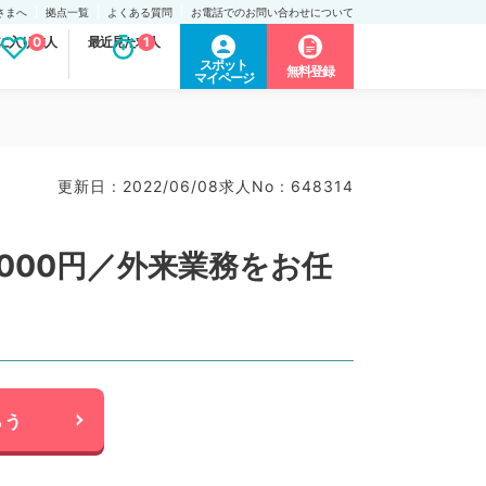
さまへ
拠点一覧
よくある質問
お電話でのお問い合わせについて
に入り求人
0
最近見た求人
1
スポット
無料登録
マイページ
更新日 : 2022/06/08
求人No : 648314
000円／外来業務をお任
らう