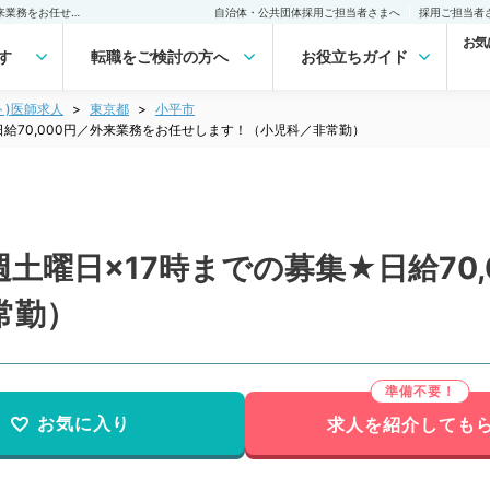
【東京都／小平市】★毎週土曜日×17時までの募集★日給70,000円／外来業務をお任せします！（小児科／非常勤）非常勤(アルバイト)の求人｜医師の求人・転職・アルバイトは【マイナビDOCTOR】
自治体・公共団体採用ご担当者さまへ
採用ご担当者
お気
す
転職をご検討の方へ
お役立ちガイド
ト)医師求人
東京都
小平市
給70,000円／外来業務をお任せします！（小児科／非常勤）
土曜日×17時までの募集★日給70,
常勤）
お気に入り
求人を紹介しても