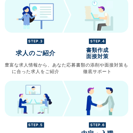
STEP.3
STEP.4
書類作成
求人のご紹介
面接対策
豊富な求人情報から、
あなた
応募書類の
添削や面接対策も
に合った求人を
ご紹介
徹底サポート
STEP.5
STEP.6