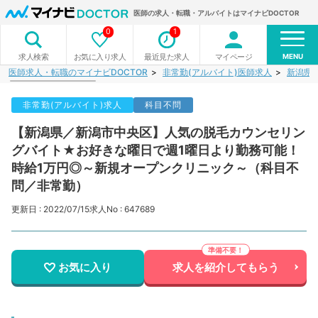
医師の求人・転職・アルバイトはマイナビDOCTOR
0
1
MENU
お気に入り求人
最近見た求人
マイページ
求人検索
医師求人・転職のマイナビDOCTOR
非常勤(アルバイト)医師求人
新潟県
非常勤(アルバイト)求人
科目不問
【新潟県／新潟市中央区】人気の脱毛カウンセリン
グバイト★お好きな曜日で週1曜日より勤務可能！
時給1万円◎～新規オープンクリニック～（科目不
問／非常勤）
更新日 : 2022/07/15
求人No : 647689
お気に入り
求人を紹介してもらう