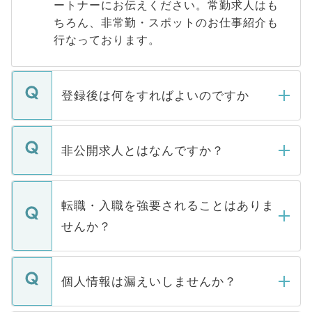
ートナーにお伝えください。常勤求人はも
ちろん、非常勤・スポットのお仕事紹介も
行なっております。
登録後は何をすればよいのですか
ご登録いただきましたら、弊社担当者がご
登録内容を確認し、その後メールもしくは
非公開求人とはなんですか？
お電話にて次のステップのご案内をいたし
ます。通常、5営業日以内にはご連絡をせて
マイナビDOCTORで取り扱っている求人の
いただきますので、しばらくお待ちくださ
うち約3割は、Webサイトからご覧いただ
転職・入職を強要されることはありま
い。
けない「非公開求人」です。非公開求人は
せんか？
下記の理由によって、一般には公開してい
ません。
転職・入職を強要することは一切ありませ
ん。また、仮に応募先から内定をいただい
個人情報は漏えいしませんか？
■応募殺到を避けるため 人気のある医療機
たとしても、ご本人が納得しない限り、内
関を公にしてしまうと、応募が殺到する場