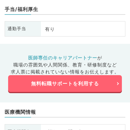
人工透析科、緩和ケア科、一般内
人
手当/福利厚生
科、循環器内科、消化器内科、内
科
分泌・代謝内科、腎臓内科、老年
分
内科、外科系全般、一般外科、消
内
有り
通勤手当
化器外科、乳腺外科、総合診療
化
科、美容皮膚科、健診・人間ドッ
科
ク、救急科・ＩＣＵ、病理科、基
ク
礎医学系、膠原病科、スポーツ整
礎
形外科、大腸・肛門外科、その
形
医師専任のキャリアパートナー
が
他、脊髄・脊椎外科、科目不問
他
職場の雰囲気や人間関係、
教育・研修制度など
求人票に掲載されていない情報をお伝えします。
無料転職サポートを利用する
医療機関情報