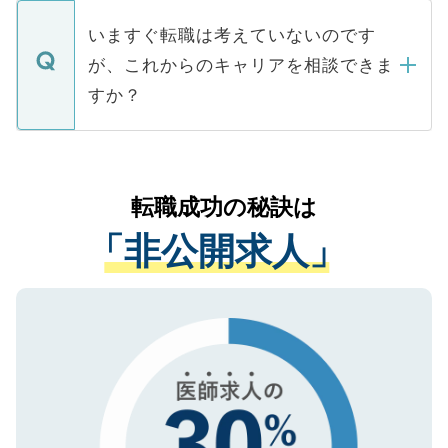
定を承諾する必要はありません。内定先へ
個人情報が漏えいすることはありませんの
合があります。 選考を効率よく行うため
の辞退の連絡はキャリアパートナーが行い
で、ご安心ください。当サイトからの登録
いますぐ転職は考えていないのです
に、医療機関が求める条件に合った人材の
ますので、ご安心ください。
などで収集したご登録者様の個人情報は、
が、これからのキャリアを相談できま
みを人材紹介会社に依頼するケースが増え
ご本人のキャリアアップおよび転職活動の
ています。
すか？
支援を目的に使用いたします。お預かりし
ているすべての個人データはご本人の許可
お気軽にご相談ください。先生専任のキャ
なく、医療機関側に開示したり、第三者に
リアパートナーが将来のご希望などをおう
提供することは一切ありません。また弊社
かがいして、現在の医療機関の状況や紹介
転職成功の秘訣は
は、個人情報の取り扱いについての厳密な
経験をまじえながら、適切なアドバイスを
管理基準を満たした事業者のみに付与され
「非公開求人」
させていただきます。すぐにご転職をされ
る、プライバシーマークを取得済みです。
ない方には、長期的なサポートが可能です
ご登録いただいた個人情報は、SSL（デー
ので、まずはご登録ください。
タ暗号化）によって保護されていますの
で、機密保持に関してもご安心ください。