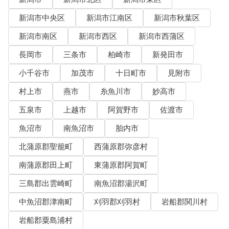
新潟市中央区
新潟市江南区
新潟市秋葉区
新潟市南区
新潟市西区
新潟市西蒲区
長岡市
三条市
柏崎市
新発田市
小千谷市
加茂市
十日町市
見附市
村上市
燕市
糸魚川市
妙高市
五泉市
上越市
阿賀野市
佐渡市
魚沼市
南魚沼市
胎内市
北蒲原郡聖籠町
西蒲原郡弥彦村
南蒲原郡田上町
東蒲原郡阿賀町
三島郡出雲崎町
南魚沼郡湯沢町
中魚沼郡津南町
刈羽郡刈羽村
岩船郡関川村
岩船郡粟島浦村