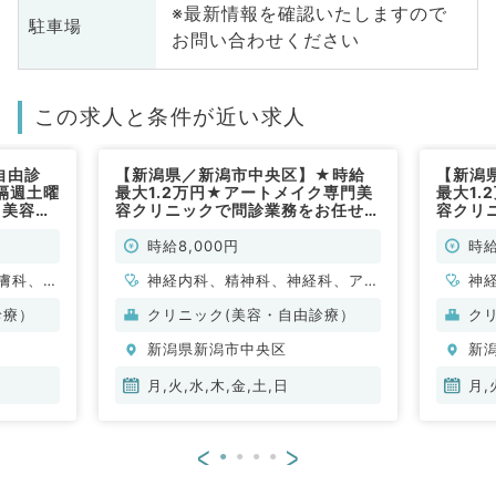
※最新情報を確認いたしますので
駐車場
お問い合わせください
この求人と条件が近い求人
自由診
【新潟県／新潟市中央区】★時給
【新潟
隔週土曜
最大1.2万円★アートメイク専門美
最大1
（美容系
容クリニックで問診業務をお任せし
容クリ
ます◆お好きな週1曜日より勤務可
ます◆
能！（科目不問／非常勤）
より勤
時給8,000円
時給
勤）
膚科、美
神経内科、精神科、神経科、アレ
神
ルギー科、リウマチ科、小児科、
ル
診療）
クリニック(美容・自由診療）
ク
整形外科、形成外科、美容外科、
整
新潟県新潟市中央区
新
脳神経外科、呼吸器外科、心臓血
脳
管外科、小児外科、皮膚科、泌尿
管
月,火,水,木,金,土,日
月,
器科、産婦人科、産科、婦人科、
器
眼科、耳鼻咽喉科、気管食道科、
眼
<
>
放射線科、リハビリテーション
放
科、麻酔科、ペインクリニック、
科