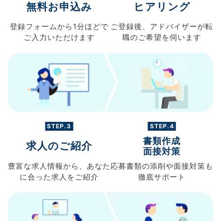
無料お申込み
ヒアリング
登録フォームから
1分ほどで
ご登録後、
アドバイザーが転
ご入力
いただけます
職の
ご希望を伺います
STEP.3
STEP.4
書類作成
求人のご紹介
面接対策
豊富な求人情報から、
あなた
応募書類の
添削や面接対策も
に合った求人を
ご紹介
徹底サポート