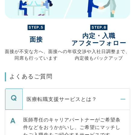
STEP.5
STEP.6
内定・入職
面接
アフターフォロー
面接が不安な方へ、
面接への
年収交渉や
入社日調整まで、
同席も
行っています
内定後もバックアップ
よくあるご質問
医療転職支援サービスとは？
医師専任のキャリアパートナーがご希望条
件などをおうかがいし、ご希望にマッチし
たご入職先をご紹介するサービスです。