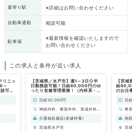
※詳細はお問い合わせください
最寄り駅
相談可能
自動車通勤
※最新情報を確認いたしますので
駐車場
お問い合わせください
この求人と条件が近い求人
クリニッ
【茨城県／水戸市】週1～3日◇半
【茨城
0～
日勤務談可能！日給60,000円のゆ
給90,
相談可能
ったり老健管理業務！（内科系・外
のお仕
目の外来
科系／非常勤）
科・救
勤）
勤）
日給30,000円
日給
神経内科、整形外科、形成外科、
整
脳神経外科、呼吸器外科、心臓血
般
介護福祉施設(老健特養)
病
管外科、泌尿器科、一般内科、循
茨城県水戸市
茨
環器内科、呼吸器内科、消化器内