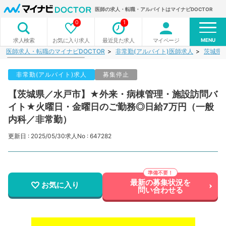
医師の求人・転職・アルバイトはマイナビDOCTOR
0
1
MENU
お気に入り求人
最近見た求人
マイページ
求人検索
医師求人・転職のマイナビDOCTOR
非常勤(アルバイト)医師求人
茨城県
非常勤(アルバイト)求人
募集停止
【茨城県／水戸市】★外来・病棟管理・施設訪問バ
イト★火曜日・金曜日のご勤務◎日給7万円（一般
内科／非常勤）
更新日 : 2025/05/30
求人No : 647282
最新の募集状況を
お気に入り
問い合わせる