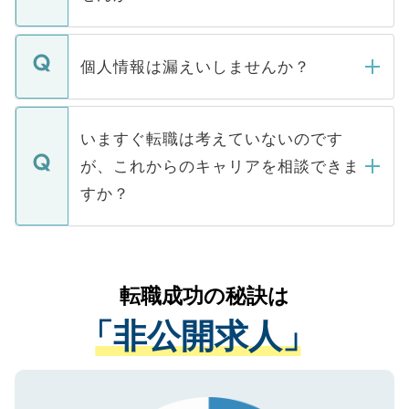
下記の理由によって、一般には公開してい
ません。
転職・入職を強要することは一切ありませ
ん。また、仮に応募先から内定をいただい
個人情報は漏えいしませんか？
■応募殺到を避けるため 人気のある医療機
たとしても、ご本人が納得しない限り、内
関を公にしてしまうと、応募が殺到する場
定を承諾する必要はありません。内定先へ
個人情報が漏えいすることはありませんの
合があります。 選考を効率よく行うため
の辞退の連絡はキャリアパートナーが行い
で、ご安心ください。当サイトからの登録
いますぐ転職は考えていないのです
に、医療機関が求める条件に合った人材の
ますので、ご安心ください。
などで収集したご登録者様の個人情報は、
が、これからのキャリアを相談できま
みを人材紹介会社に依頼するケースが増え
ご本人のキャリアアップおよび転職活動の
ています。
すか？
支援を目的に使用いたします。お預かりし
ているすべての個人データはご本人の許可
お気軽にご相談ください。先生専任のキャ
なく、医療機関側に開示したり、第三者に
リアパートナーが将来のご希望などをおう
提供することは一切ありません。また弊社
かがいして、現在の医療機関の状況や紹介
転職成功の秘訣は
は、個人情報の取り扱いについての厳密な
経験をまじえながら、適切なアドバイスを
管理基準を満たした事業者のみに付与され
「非公開求人」
させていただきます。すぐにご転職をされ
る、プライバシーマークを取得済みです。
ない方には、長期的なサポートが可能です
ご登録いただいた個人情報は、SSL（デー
ので、まずはご登録ください。
タ暗号化）によって保護されていますの
で、機密保持に関してもご安心ください。