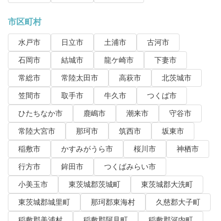
市区町村
水戸市
日立市
土浦市
古河市
石岡市
結城市
龍ケ崎市
下妻市
常総市
常陸太田市
高萩市
北茨城市
笠間市
取手市
牛久市
つくば市
ひたちなか市
鹿嶋市
潮来市
守谷市
常陸大宮市
那珂市
筑西市
坂東市
稲敷市
かすみがうら市
桜川市
神栖市
行方市
鉾田市
つくばみらい市
小美玉市
東茨城郡茨城町
東茨城郡大洗町
東茨城郡城里町
那珂郡東海村
久慈郡大子町
稲敷郡美浦村
稲敷郡阿見町
稲敷郡河内町