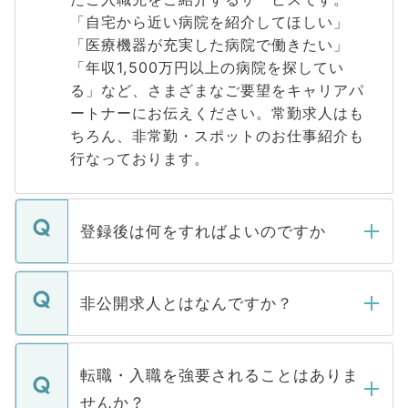
「自宅から近い病院を紹介してほしい」
「医療機器が充実した病院で働きたい」
「年収1,500万円以上の病院を探してい
る」など、さまざまなご要望をキャリアパ
ートナーにお伝えください。常勤求人はも
ちろん、非常勤・スポットのお仕事紹介も
行なっております。
登録後は何をすればよいのですか
ご登録いただきましたら、弊社担当者がご
登録内容を確認し、その後メールもしくは
非公開求人とはなんですか？
お電話にて次のステップのご案内をいたし
ます。通常、5営業日以内にはご連絡をせて
マイナビDOCTORで取り扱っている求人の
いただきますので、しばらくお待ちくださ
うち約3割は、Webサイトからご覧いただ
転職・入職を強要されることはありま
い。
けない「非公開求人」です。非公開求人は
せんか？