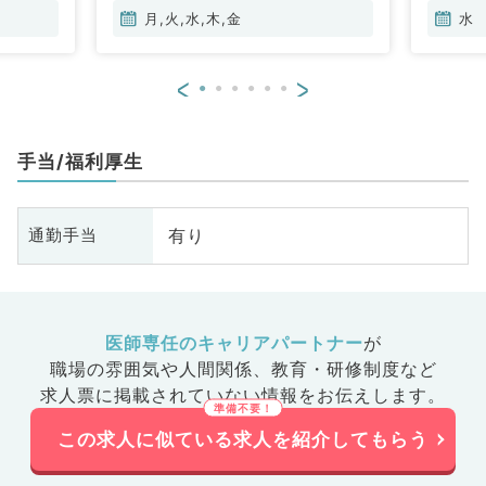
科、内分泌・代謝内科、腎臓内
月,火,水,木,金
水
科、老年内科、血液内科、外科系
全般、一般外科、消化器外科、乳
<
>
腺外科、膠原病科、大腸・肛門外
科
手当/福利厚生
有り
通勤手当
医師専任のキャリアパートナー
が
職場の雰囲気や人間関係、
教育・研修制度など
求人票に掲載されていない情報をお伝えします。
この求人に似ている求人を紹介してもらう