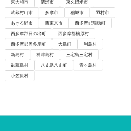
東大和市
清瀬市
東久留米市
武蔵村山市
多摩市
稲城市
羽村市
あきる野市
西東京市
西多摩郡瑞穂町
西多摩郡日の出町
西多摩郡檜原村
西多摩郡奥多摩町
大島町
利島村
新島村
神津島村
三宅島三宅村
御蔵島村
八丈島八丈町
青ヶ島村
小笠原村