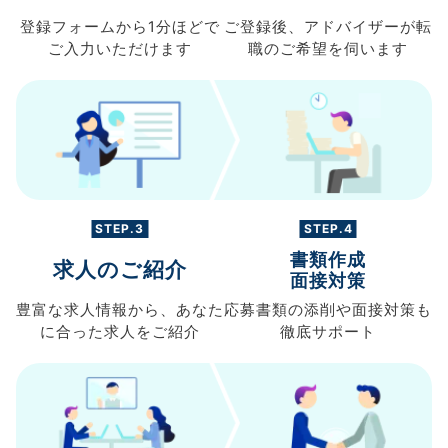
登録フォームから
1分ほどで
ご登録後、
アドバイザーが転
ご入力
いただけます
職の
ご希望を伺います
STEP.3
STEP.4
書類作成
求人のご紹介
面接対策
豊富な求人情報から、
あなた
応募書類の
添削や面接対策も
に合った求人を
ご紹介
徹底サポート