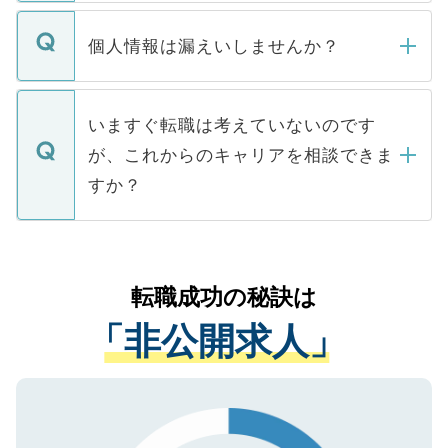
ません。
転職・入職を強要することは一切ありませ
ん。また、仮に応募先から内定をいただい
個人情報は漏えいしませんか？
■応募殺到を避けるため 人気のある医療機
たとしても、ご本人が納得しない限り、内
関を公にしてしまうと、応募が殺到する場
定を承諾する必要はありません。内定先へ
個人情報が漏えいすることはありませんの
合があります。 選考を効率よく行うため
の辞退の連絡はキャリアパートナーが行い
で、ご安心ください。当サイトからの登録
いますぐ転職は考えていないのです
に、医療機関が求める条件に合った人材の
ますので、ご安心ください。
などで収集したご登録者様の個人情報は、
が、これからのキャリアを相談できま
みを人材紹介会社に依頼するケースが増え
ご本人のキャリアアップおよび転職活動の
ています。
すか？
支援を目的に使用いたします。お預かりし
ているすべての個人データはご本人の許可
お気軽にご相談ください。先生専任のキャ
なく、医療機関側に開示したり、第三者に
リアパートナーが将来のご希望などをおう
提供することは一切ありません。また弊社
かがいして、現在の医療機関の状況や紹介
転職成功の秘訣は
は、個人情報の取り扱いについての厳密な
経験をまじえながら、適切なアドバイスを
管理基準を満たした事業者のみに付与され
「非公開求人」
させていただきます。すぐにご転職をされ
る、プライバシーマークを取得済みです。
ない方には、長期的なサポートが可能です
ご登録いただいた個人情報は、SSL（デー
ので、まずはご登録ください。
タ暗号化）によって保護されていますの
で、機密保持に関してもご安心ください。