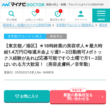
医師の求人・転職・アルバイトはマイナビDOCTOR
0
1
MENU
お気に入り求人
最近見た求人
マイページ
求人検索
医師求人・転職のマイナビDOCTOR
非常勤(アルバイト)医師求人
東京都
非常勤(アルバイト)求人
募集停止
【東京都／港区】★18時終業の美容求人★最大時
給1.4万円◎毎週木金より週1～2日勤務可♪ボトッ
クス経験があれば応募可能です◇土曜で月1～2回
はいれる方大歓迎！（美容皮膚科／非常勤）
更新日 : 2025/02/13
求人No : 646818
最新の募集状況を
お気に入り
問い合わせる