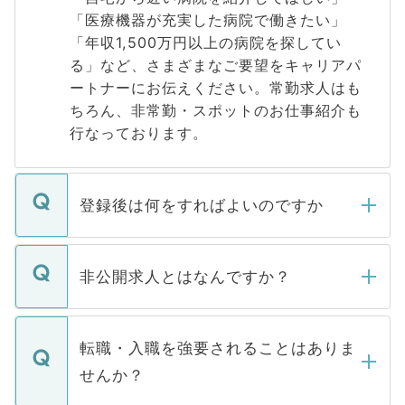
「医療機器が充実した病院で働きたい」
「年収1,500万円以上の病院を探してい
る」など、さまざまなご要望をキャリアパ
ートナーにお伝えください。常勤求人はも
ちろん、非常勤・スポットのお仕事紹介も
行なっております。
登録後は何をすればよいのですか
ご登録いただきましたら、弊社担当者がご
登録内容を確認し、その後メールもしくは
非公開求人とはなんですか？
お電話にて次のステップのご案内をいたし
ます。通常、5営業日以内にはご連絡をせて
マイナビDOCTORで取り扱っている求人の
いただきますので、しばらくお待ちくださ
うち約3割は、Webサイトからご覧いただ
転職・入職を強要されることはありま
い。
けない「非公開求人」です。非公開求人は
せんか？
下記の理由によって、一般には公開してい