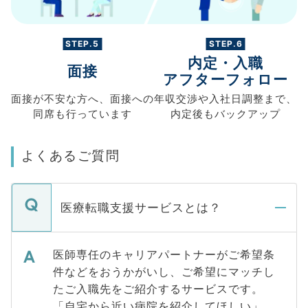
STEP.5
STEP.6
内定・入職
面接
アフターフォロー
面接が不安な方へ、
面接への
年収交渉や
入社日調整まで、
同席も
行っています
内定後もバックアップ
よくあるご質問
医療転職支援サービスとは？
医師専任のキャリアパートナーがご希望条
件などをおうかがいし、ご希望にマッチし
たご入職先をご紹介するサービスです。
「自宅から近い病院を紹介してほしい」