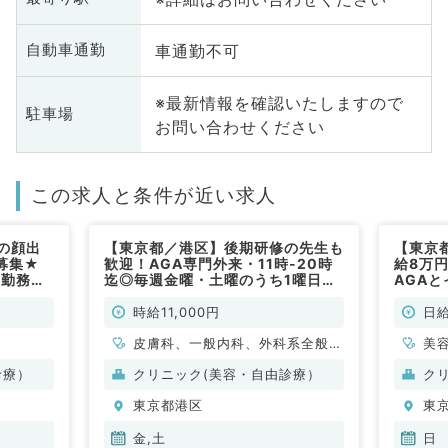
車通勤不可
自動車通勤
※最新情報を確認いたしますので
駐車場
お問い合わせください
この求人と条件が近い求人
の顔出
【東京都／港区】後期研修の先生も
【東京
募集★
歓迎！AGA専門外来・11時-20時
給8万
の勤務！
迄◎毎週金曜・土曜のうち1曜日～
AGA
専門医を
勤務可能（科目不問／非常勤）
◎(科
くても検
時給11,000円
日給
常勤）
皮膚科、一般内科、外科系全般、
美
一般外科、美容皮膚科、科目不問
診療）
クリニック(美容・自由診療）
ク
東京都港区
東
金,土
日