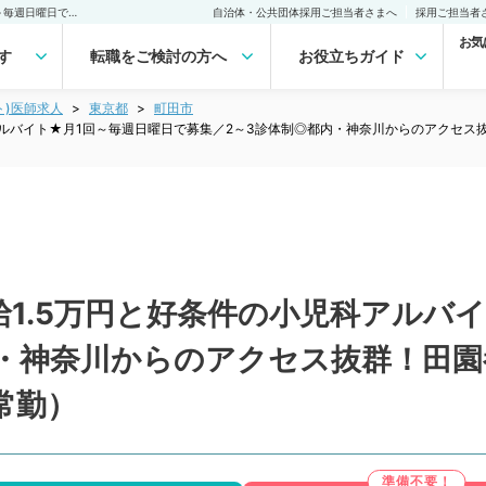
【東京都／町田市】★時給1.5万円と好条件の小児科アルバイト★月1回～毎週日曜日で募集／2～3診体制◎都内・神奈川からのアクセス抜群！田園都市線沿いの駅直結クリニックです（小児科／非常勤）非常勤(アルバイト)の求人｜医師の求人・転職・アルバイトは【マイナビDOCTOR】
自治体・公共団体採用ご担当者さまへ
採用ご担当者
お気
す
転職をご検討の方へ
お役立ちガイド
ト)医師求人
東京都
町田市
アルバイト★月1回～毎週日曜日で募集／2～3診体制◎都内・神奈川からのアクセ
1.5万円と好条件の小児科アルバ
内・神奈川からのアクセス抜群！田
常勤）