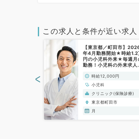
この求人と条件が近い求人
町田市】★日給
【東京都／町田市】202
診体制の小児科
年4月勤務開始★時給1.2
★毎週土曜／9
円の小児科外来★毎週月
ご勤務◎車通勤
勤務！小児科の外来求人
やすいクリニッ
す～駅直結で通勤もラク
<
000円
時給12,000円
児科／非常勤）
クです～（小児科／非常
勤）
小児科
(保険診療)
クリニック(保険診療)
田市
東京都町田市
月