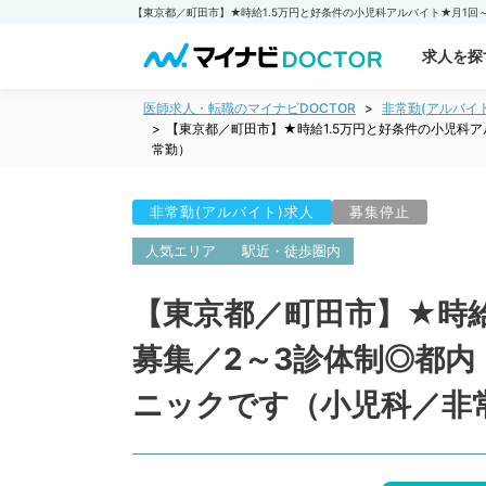
求人を探
医師求人・転職のマイナビDOCTOR
非常勤(アルバイ
【東京都／町田市】★時給1.5万円と好条件の小児科
常勤）
非常勤(アルバイト)求人
募集停止
人気エリア
駅近・徒歩圏内
【東京都／町田市】★時給
募集／2～3診体制◎都
ニックです（小児科／非