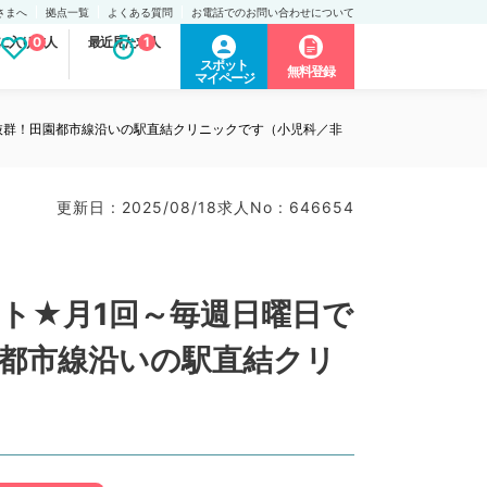
さまへ
拠点一覧
よくある質問
お電話でのお問い合わせについて
に入り求人
0
最近見た求人
1
スポット
無料登録
マイページ
ス抜群！田園都市線沿いの駅直結クリニックです（小児科／非
更新日 : 2025/08/18
求人No : 646654
イト★月1回～毎週日曜日で
園都市線沿いの駅直結クリ