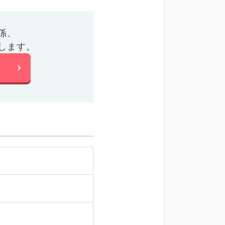
係、
します。