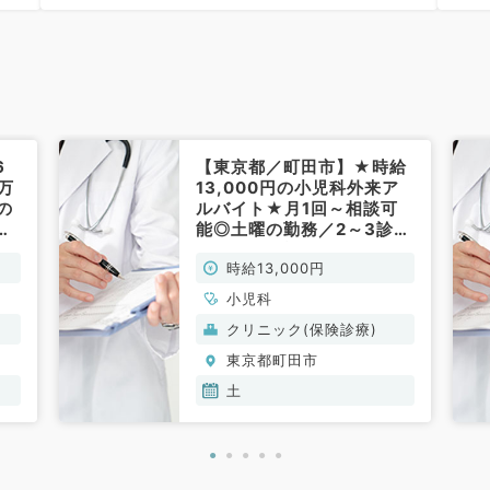
12
6
【東京都／町田市】★時給
万
13,000円の小児科外来ア
の
ルバイト★月1回～相談可
で
能◎土曜の勤務／2～3診体
ラ
制◎都内・神奈川からのア
時給13,000円
クセス抜群～駅直結のクリ
ニックです～（小児科／非
小児科
常勤）
クリニック(保険診療)
東京都町田市
土