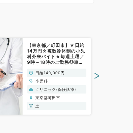
0分)
【東京都／町田市】★日給
14万円☆複数診体制の小児
科外来バイト★毎週土曜／
9時～18時のご勤務◎車通
勤可能で通いやすいクリニ
>
日給140,000円
ックです（小児科／非常
勤）
小児科
クリニック(保険診療)
東京都町田市
土