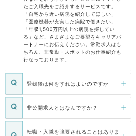
たご入職先をご紹介するサービスです。
「自宅から近い病院を紹介してほしい」
「医療機器が充実した病院で働きたい」
「年収1,500万円以上の病院を探してい
る」など、さまざまなご要望をキャリアパ
ートナーにお伝えください。常勤求人はも
ちろん、非常勤・スポットのお仕事紹介も
行なっております。
登録後は何をすればよいのですか
ご登録いただきましたら、弊社担当者がご
登録内容を確認し、その後メールもしくは
非公開求人とはなんですか？
お電話にて次のステップのご案内をいたし
ます。通常、5営業日以内にはご連絡をせて
マイナビDOCTORで取り扱っている求人の
いただきますので、しばらくお待ちくださ
うち約3割は、Webサイトからご覧いただ
転職・入職を強要されることはありま