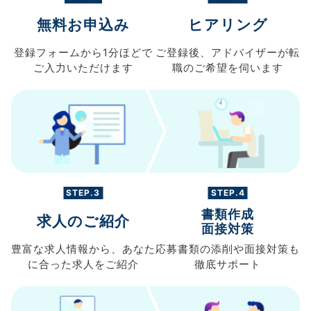
無料お申込み
ヒアリング
登録フォームから
1分ほどで
ご登録後、
アドバイザーが転
ご入力
いただけます
職の
ご希望を伺います
STEP.3
STEP.4
書類作成
求人のご紹介
面接対策
豊富な求人情報から、
あなた
応募書類の
添削や面接対策も
に合った求人を
ご紹介
徹底サポート