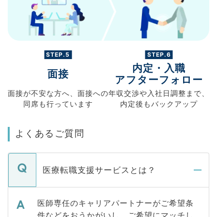
STEP.5
STEP.6
内定・入職
面接
アフターフォロー
面接が不安な方へ、
面接への
年収交渉や
入社日調整まで、
同席も
行っています
内定後もバックアップ
よくあるご質問
医療転職支援サービスとは？
医師専任のキャリアパートナーがご希望条
件などをおうかがいし、ご希望にマッチし