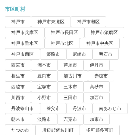
市区町村
神戸市
神戸市東灘区
神戸市灘区
神戸市兵庫区
神戸市長田区
神戸市須磨区
神戸市垂水区
神戸市北区
神戸市中央区
神戸市西区
姫路市
尼崎市
明石市
西宮市
洲本市
芦屋市
伊丹市
相生市
豊岡市
加古川市
赤穂市
西脇市
宝塚市
三木市
高砂市
川西市
小野市
三田市
加西市
丹波篠山市
養父市
丹波市
南あわじ市
朝来市
淡路市
宍粟市
加東市
たつの市
川辺郡猪名川町
多可郡多可町