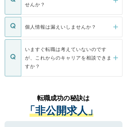
い。
けない「非公開求人」です。非公開求人は
せんか？
下記の理由によって、一般には公開してい
ません。
転職・入職を強要することは一切ありませ
ん。また、仮に応募先から内定をいただい
個人情報は漏えいしませんか？
■応募殺到を避けるため 人気のある医療機
たとしても、ご本人が納得しない限り、内
関を公にしてしまうと、応募が殺到する場
定を承諾する必要はありません。内定先へ
個人情報が漏えいすることはありませんの
合があります。 選考を効率よく行うため
の辞退の連絡はキャリアパートナーが行い
で、ご安心ください。当サイトからの登録
いますぐ転職は考えていないのです
に、医療機関が求める条件に合った人材の
ますので、ご安心ください。
などで収集したご登録者様の個人情報は、
が、これからのキャリアを相談できま
みを人材紹介会社に依頼するケースが増え
ご本人のキャリアアップおよび転職活動の
ています。
すか？
支援を目的に使用いたします。お預かりし
ているすべての個人データはご本人の許可
お気軽にご相談ください。先生専任のキャ
なく、医療機関側に開示したり、第三者に
リアパートナーが将来のご希望などをおう
提供することは一切ありません。また弊社
かがいして、現在の医療機関の状況や紹介
転職成功の秘訣は
は、個人情報の取り扱いについての厳密な
経験をまじえながら、適切なアドバイスを
管理基準を満たした事業者のみに付与され
「非公開求人」
させていただきます。すぐにご転職をされ
る、プライバシーマークを取得済みです。
ない方には、長期的なサポートが可能です
ご登録いただいた個人情報は、SSL（デー
ので、まずはご登録ください。
タ暗号化）によって保護されていますの