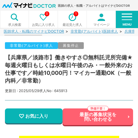
医師の求人・転職・アルバイトはマイナビDOCTOR
0
1
MENU
お気に入り求人
最近見た求人
マイページ
求人検索
医師求人・転職のマイナビDOCTOR
非常勤(アルバイト)医師求人
兵庫県
非常勤(アルバイト)求人
募集停止
【兵庫県／淡路市】働きやすさ◎無料託児所完備★
毎週火曜日もしくは水曜日午後のみ・一般外来のお
仕事です／時給10,000円！マイカー通勤OK（一般
内科／非常勤）
更新日 : 2025/05/29
求人No : 645913
最新の募集状況を
お気に入り
問い合わせる