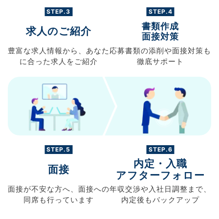
STEP.3
STEP.4
書類作成
求人のご紹介
面接対策
豊富な求人情報から、
あなた
応募書類の
添削や面接対策も
に合った求人を
ご紹介
徹底サポート
STEP.5
STEP.6
内定・入職
面接
アフターフォロー
面接が不安な方へ、
面接への
年収交渉や
入社日調整まで、
同席も
行っています
内定後もバックアップ