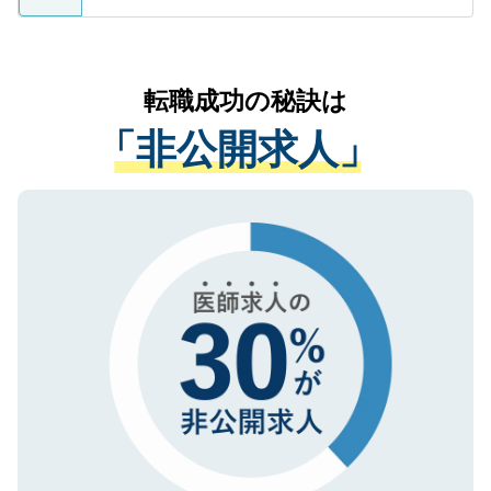
ているすべての個人データはご本人の許可
お気軽にご相談ください。先生専任のキャ
なく、医療機関側に開示したり、第三者に
リアパートナーが将来のご希望などをおう
提供することは一切ありません。また弊社
かがいして、現在の医療機関の状況や紹介
転職成功の秘訣は
は、個人情報の取り扱いについての厳密な
経験をまじえながら、適切なアドバイスを
管理基準を満たした事業者のみに付与され
「非公開求人」
させていただきます。すぐにご転職をされ
る、プライバシーマークを取得済みです。
ない方には、長期的なサポートが可能です
ご登録いただいた個人情報は、SSL（デー
ので、まずはご登録ください。
タ暗号化）によって保護されていますの
で、機密保持に関してもご安心ください。