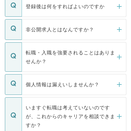
登録後は何をすればよいのですか
ご登録いただきましたら、弊社担当者がご
登録内容を確認し、その後メールもしくは
非公開求人とはなんですか？
お電話にて次のステップのご案内をいたし
ます。通常、5営業日以内にはご連絡をせて
マイナビDOCTORで取り扱っている求人の
いただきますので、しばらくお待ちくださ
うち約3割は、Webサイトからご覧いただ
転職・入職を強要されることはありま
い。
けない「非公開求人」です。非公開求人は
せんか？
下記の理由によって、一般には公開してい
ません。
転職・入職を強要することは一切ありませ
ん。また、仮に応募先から内定をいただい
個人情報は漏えいしませんか？
■応募殺到を避けるため 人気のある医療機
たとしても、ご本人が納得しない限り、内
関を公にしてしまうと、応募が殺到する場
定を承諾する必要はありません。内定先へ
個人情報が漏えいすることはありませんの
合があります。 選考を効率よく行うため
の辞退の連絡はキャリアパートナーが行い
で、ご安心ください。当サイトからの登録
いますぐ転職は考えていないのです
に、医療機関が求める条件に合った人材の
ますので、ご安心ください。
などで収集したご登録者様の個人情報は、
が、これからのキャリアを相談できま
みを人材紹介会社に依頼するケースが増え
ご本人のキャリアアップおよび転職活動の
ています。
すか？
支援を目的に使用いたします。お預かりし