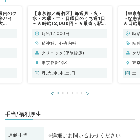
圏内のク
【東京都／新宿区】毎週月・火・
【東京
来バイ
水・木曜・土・日曜日のうち週1日
トな患
大
～★時給12,000円～★最寄り駅か
★日給
療内科／
ら徒歩圏内のクリニックにて外来、
のご勤
問診のお仕事です（心療内科・精神
時給12,000円
時給
科／非常勤）
精神科、心療内科
精
クリニック(保険診療)
ク
東京都新宿区
東
月,火,水,木,土,日
土
<
>
手当/福利厚生
※詳細はお問い合わせください
通勤手当