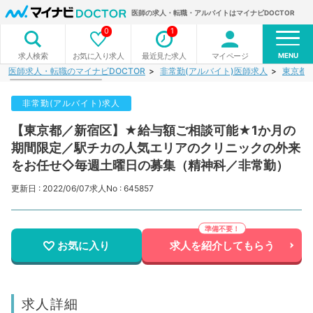
医師の求人・転職・アルバイトはマイナビDOCTOR
0
1
MENU
お気に入り求人
最近見た求人
マイページ
求人検索
医師求人・転職のマイナビDOCTOR
非常勤(アルバイト)医師求人
東京都
非常勤(アルバイト)求人
【東京都／新宿区】★給与額ご相談可能★1か月の
期間限定／駅チカの人気エリアのクリニックの外来
をお任せ◇毎週土曜日の募集（精神科／非常勤）
更新日 : 2022/06/07
求人No : 645857
お気に入り
求人を紹介してもらう
求人詳細