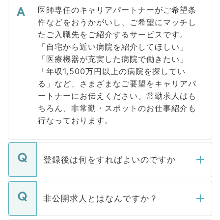
医師専任のキャリアパートナーがご希望条
件などをおうかがいし、ご希望にマッチし
たご入職先をご紹介するサービスです。
「自宅から近い病院を紹介してほしい」
「医療機器が充実した病院で働きたい」
「年収1,500万円以上の病院を探してい
る」など、さまざまなご要望をキャリアパ
ートナーにお伝えください。常勤求人はも
ちろん、非常勤・スポットのお仕事紹介も
行なっております。
登録後は何をすればよいのですか
ご登録いただきましたら、弊社担当者がご
登録内容を確認し、その後メールもしくは
非公開求人とはなんですか？
お電話にて次のステップのご案内をいたし