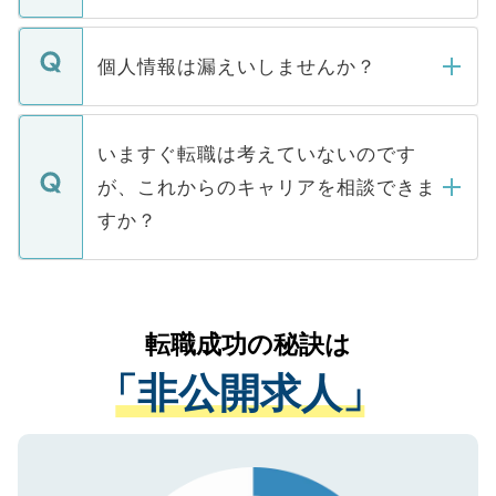
ません。
転職・入職を強要することは一切ありませ
ん。また、仮に応募先から内定をいただい
個人情報は漏えいしませんか？
■応募殺到を避けるため 人気のある医療機
たとしても、ご本人が納得しない限り、内
関を公にしてしまうと、応募が殺到する場
定を承諾する必要はありません。内定先へ
個人情報が漏えいすることはありませんの
合があります。 選考を効率よく行うため
の辞退の連絡はキャリアパートナーが行い
で、ご安心ください。当サイトからの登録
いますぐ転職は考えていないのです
に、医療機関が求める条件に合った人材の
ますので、ご安心ください。
などで収集したご登録者様の個人情報は、
が、これからのキャリアを相談できま
みを人材紹介会社に依頼するケースが増え
ご本人のキャリアアップおよび転職活動の
ています。
すか？
支援を目的に使用いたします。お預かりし
ているすべての個人データはご本人の許可
お気軽にご相談ください。先生専任のキャ
なく、医療機関側に開示したり、第三者に
リアパートナーが将来のご希望などをおう
提供することは一切ありません。また弊社
かがいして、現在の医療機関の状況や紹介
転職成功の秘訣は
は、個人情報の取り扱いについての厳密な
経験をまじえながら、適切なアドバイスを
管理基準を満たした事業者のみに付与され
「非公開求人」
させていただきます。すぐにご転職をされ
る、プライバシーマークを取得済みです。
ない方には、長期的なサポートが可能です
ご登録いただいた個人情報は、SSL（デー
ので、まずはご登録ください。
タ暗号化）によって保護されていますの
で、機密保持に関してもご安心ください。