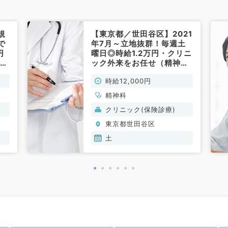
規
【東京都／世田谷区】2021
で
年7月～立地抜群！毎週土
円
曜日◎時給1.2万円・クリニ
ック外来をお任せ（精神科
～
／非常勤）
時給12,000円
談く
精神科
）
クリニック(保険診療)
東京都世田谷区
土