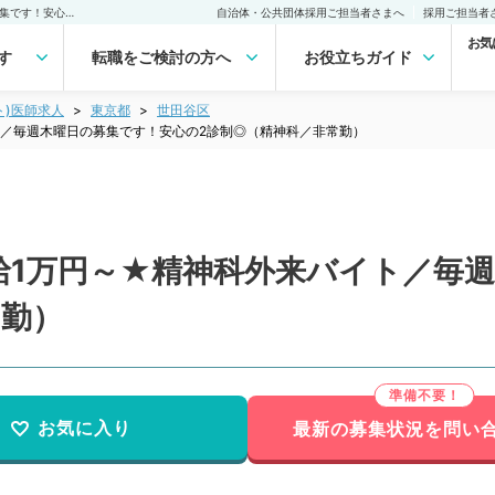
【東京都／世田谷区】時給1万円～★精神科外来バイト／毎週木曜日の募集です！安心の2診制◎（精神科／非常勤）非常勤(アルバイト)の求人｜医師の求人・転職・アルバイトは【マイナビDOCTOR】
自治体・公共団体採用ご担当者さまへ
採用ご担当者
お気
す
転職をご検討の方へ
お役立ちガイド
ト)医師求人
東京都
世田谷区
ト／毎週木曜日の募集です！安心の2診制◎（精神科／非常勤）
給1万円～★精神科外来バイト／毎
常勤）
お気に入り
最新の募集状況を問い