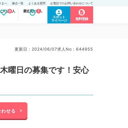
さまへ
拠点一覧
よくある質問
お電話でのお問い合わせについて
に入り求人
0
最近見た求人
1
スポット
無料登録
マイページ
更新日 : 2024/06/07
求人No : 644955
週木曜日の募集です！安心
合わせる