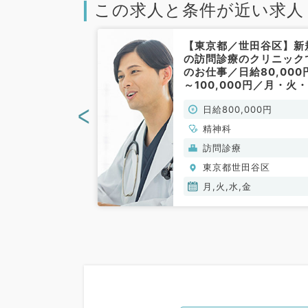
この求人と条件が近い求人
世田谷区】毎週
【東京都／世田谷区】新
相談可能駅◎駅
の訪問診療のクリニック
エリアの求人で
のお仕事／日給80,000
外来～（精神科
～100,000円／月・火・
水・金曜日のうち週１日
<
00円
日給800,000円
勤務可能／9：00～18：
00／時短勤務等もご相
心療内科
精神科
ださい（精神科・非常勤
神）
訪問診療
田谷区
東京都世田谷区
月,火,水,金