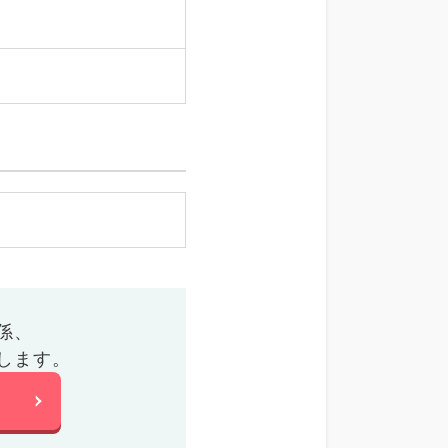
係、
します。