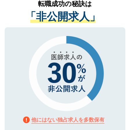
転職成功の秘訣は
は、個人情報の取り扱いについての厳密な
経験をまじえながら、適切なアドバイスを
管理基準を満たした事業者のみに付与され
「非公開求人」
させていただきます。すぐにご転職をされ
る、プライバシーマークを取得済みです。
ない方には、長期的なサポートが可能です
ご登録いただいた個人情報は、SSL（デー
ので、まずはご登録ください。
タ暗号化）によって保護されていますの
で、機密保持に関してもご安心ください。
他にはない独占求人を多数保有