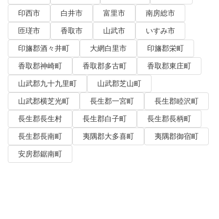
印西市
白井市
富里市
南房総市
匝瑳市
香取市
山武市
いすみ市
印旛郡酒々井町
大網白里市
印旛郡栄町
香取郡神崎町
香取郡多古町
香取郡東庄町
山武郡九十九里町
山武郡芝山町
山武郡横芝光町
長生郡一宮町
長生郡睦沢町
長生郡長生村
長生郡白子町
長生郡長柄町
長生郡長南町
夷隅郡大多喜町
夷隅郡御宿町
安房郡鋸南町