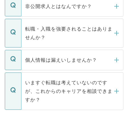
登録内容を確認し、その後メールもしくは
非公開求人とはなんですか？
お電話にて次のステップのご案内をいたし
ます。通常、5営業日以内にはご連絡をせて
マイナビDOCTORで取り扱っている求人の
いただきますので、しばらくお待ちくださ
うち約3割は、Webサイトからご覧いただ
転職・入職を強要されることはありま
い。
けない「非公開求人」です。非公開求人は
せんか？
下記の理由によって、一般には公開してい
ません。
転職・入職を強要することは一切ありませ
ん。また、仮に応募先から内定をいただい
個人情報は漏えいしませんか？
■応募殺到を避けるため 人気のある医療機
たとしても、ご本人が納得しない限り、内
関を公にしてしまうと、応募が殺到する場
定を承諾する必要はありません。内定先へ
個人情報が漏えいすることはありませんの
合があります。 選考を効率よく行うため
の辞退の連絡はキャリアパートナーが行い
で、ご安心ください。当サイトからの登録
いますぐ転職は考えていないのです
に、医療機関が求める条件に合った人材の
ますので、ご安心ください。
などで収集したご登録者様の個人情報は、
が、これからのキャリアを相談できま
みを人材紹介会社に依頼するケースが増え
ご本人のキャリアアップおよび転職活動の
ています。
すか？
支援を目的に使用いたします。お預かりし
ているすべての個人データはご本人の許可
お気軽にご相談ください。先生専任のキャ
なく、医療機関側に開示したり、第三者に
リアパートナーが将来のご希望などをおう
提供することは一切ありません。また弊社
かがいして、現在の医療機関の状況や紹介