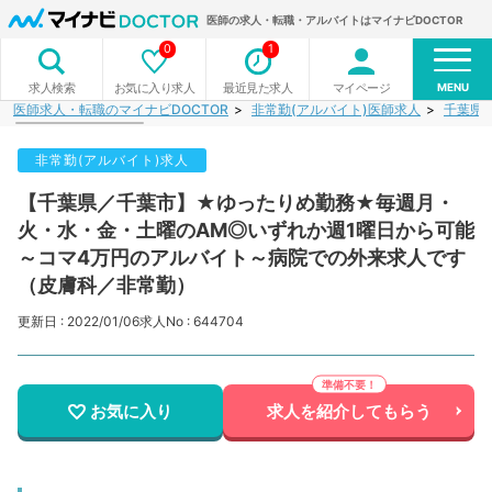
医師の求人・転職・アルバイトはマイナビDOCTOR
0
1
MENU
お気に入り求人
最近見た求人
マイページ
求人検索
医師求人・転職のマイナビDOCTOR
非常勤(アルバイト)医師求人
千葉県
非常勤(アルバイト)求人
【千葉県／千葉市】★ゆったりめ勤務★毎週月・
火・水・金・土曜のAM◎いずれか週1曜日から可能
～コマ4万円のアルバイト～病院での外来求人です
（皮膚科／非常勤）
更新日 : 2022/01/06
求人No : 644704
お気に入り
求人を紹介してもらう