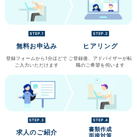
STEP.1
STEP.2
無料お申込み
ヒアリング
登録フォームから
1分ほどで
ご登録後、
アドバイザーが転
ご入力
いただけます
職の
ご希望を伺います
STEP.3
STEP.4
書類作成
求人のご紹介
面接対策