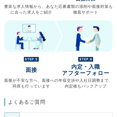
豊富な求人情報から、
あなた
応募書類の
添削や面接対策も
に合った求人を
ご紹介
徹底サポート
STEP.5
STEP.6
内定・入職
面接
アフターフォロー
面接が不安な方へ、
面接への
年収交渉や
入社日調整まで、
同席も
行っています
内定後もバックアップ
よくあるご質問