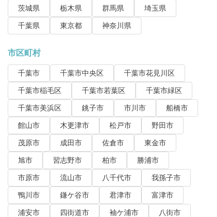
茨城県
栃木県
群馬県
埼玉県
千葉県
東京都
神奈川県
市区町村
千葉市
千葉市中央区
千葉市花見川区
千葉市稲毛区
千葉市若葉区
千葉市緑区
千葉市美浜区
銚子市
市川市
船橋市
館山市
木更津市
松戸市
野田市
茂原市
成田市
佐倉市
東金市
旭市
習志野市
柏市
勝浦市
市原市
流山市
八千代市
我孫子市
鴨川市
鎌ケ谷市
君津市
富津市
浦安市
四街道市
袖ケ浦市
八街市