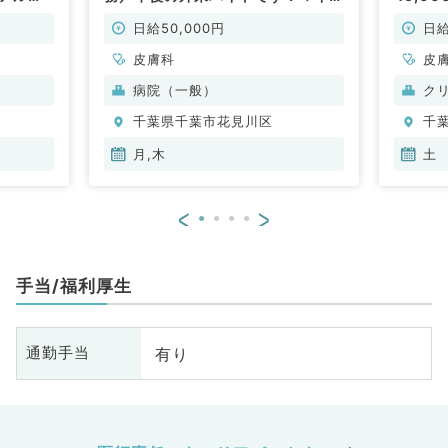
ー通勤OK◎（皮膚科／非常勤）
時のご
◎（皮
日給50,000円
日給
皮膚科
皮
病院（一般）
ク
千葉県千葉市花見川区
千
月,木
土
<
>
手当/福利厚生
有り
通勤手当