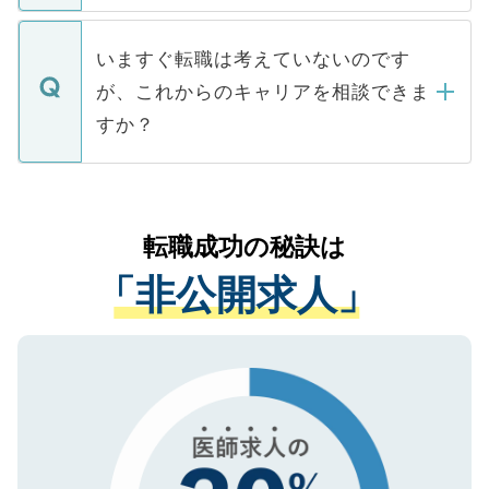
関を公にしてしまうと、応募が殺到する場
定を承諾する必要はありません。内定先へ
個人情報が漏えいすることはありませんの
合があります。 選考を効率よく行うため
の辞退の連絡はキャリアパートナーが行い
で、ご安心ください。当サイトからの登録
いますぐ転職は考えていないのです
に、医療機関が求める条件に合った人材の
ますので、ご安心ください。
などで収集したご登録者様の個人情報は、
が、これからのキャリアを相談できま
みを人材紹介会社に依頼するケースが増え
ご本人のキャリアアップおよび転職活動の
ています。
すか？
支援を目的に使用いたします。お預かりし
ているすべての個人データはご本人の許可
お気軽にご相談ください。先生専任のキャ
なく、医療機関側に開示したり、第三者に
リアパートナーが将来のご希望などをおう
提供することは一切ありません。また弊社
かがいして、現在の医療機関の状況や紹介
転職成功の秘訣は
は、個人情報の取り扱いについての厳密な
経験をまじえながら、適切なアドバイスを
管理基準を満たした事業者のみに付与され
「非公開求人」
させていただきます。すぐにご転職をされ
る、プライバシーマークを取得済みです。
ない方には、長期的なサポートが可能です
ご登録いただいた個人情報は、SSL（デー
ので、まずはご登録ください。
タ暗号化）によって保護されていますの
で、機密保持に関してもご安心ください。