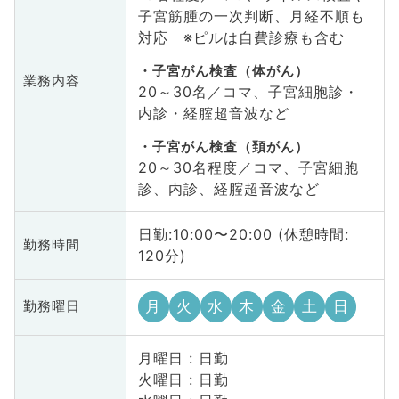
子宮筋腫の一次判断、月経不順も
対応 ※ピルは自費診療も含む
子宮がん検査（体がん）
業務内容
20～30名／コマ、子宮細胞診・
内診・経腟超音波など
子宮がん検査（頚がん）
20～30名程度／コマ、子宮細胞
診、内診、経腟超音波など
日勤:10:00〜20:00 (休憩時間:
勤務時間
120分)
月
火
水
木
金
土
日
勤務曜日
月曜日 : 日勤
火曜日 : 日勤