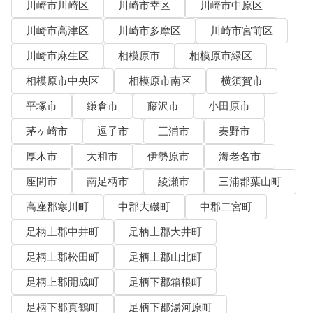
川崎市川崎区
川崎市幸区
川崎市中原区
川崎市高津区
川崎市多摩区
川崎市宮前区
川崎市麻生区
相模原市
相模原市緑区
相模原市中央区
相模原市南区
横須賀市
平塚市
鎌倉市
藤沢市
小田原市
茅ヶ崎市
逗子市
三浦市
秦野市
厚木市
大和市
伊勢原市
海老名市
座間市
南足柄市
綾瀬市
三浦郡葉山町
高座郡寒川町
中郡大磯町
中郡二宮町
足柄上郡中井町
足柄上郡大井町
足柄上郡松田町
足柄上郡山北町
足柄上郡開成町
足柄下郡箱根町
足柄下郡真鶴町
足柄下郡湯河原町