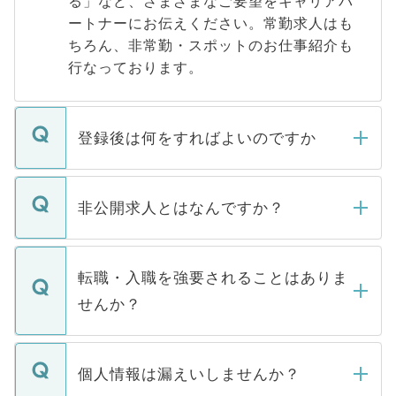
る」など、さまざまなご要望をキャリアパ
ートナーにお伝えください。常勤求人はも
ちろん、非常勤・スポットのお仕事紹介も
行なっております。
登録後は何をすればよいのですか
ご登録いただきましたら、弊社担当者がご
登録内容を確認し、その後メールもしくは
非公開求人とはなんですか？
お電話にて次のステップのご案内をいたし
ます。通常、5営業日以内にはご連絡をせて
マイナビDOCTORで取り扱っている求人の
いただきますので、しばらくお待ちくださ
うち約3割は、Webサイトからご覧いただ
転職・入職を強要されることはありま
い。
けない「非公開求人」です。非公開求人は
せんか？
下記の理由によって、一般には公開してい
ません。
転職・入職を強要することは一切ありませ
ん。また、仮に応募先から内定をいただい
個人情報は漏えいしませんか？
■応募殺到を避けるため 人気のある医療機
たとしても、ご本人が納得しない限り、内