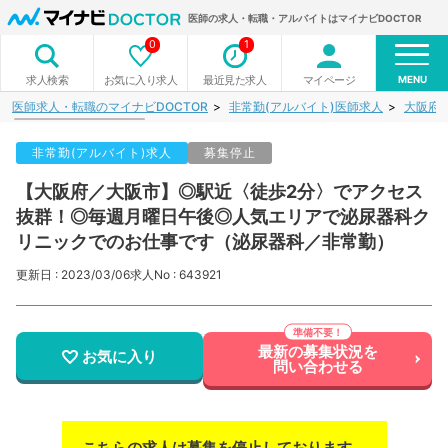
医師の求人・転職・アルバイトはマイナビDOCTOR
0
1
MENU
お気に入り求人
最近見た求人
マイページ
求人検索
医師求人・転職のマイナビDOCTOR
非常勤(アルバイト)医師求人
大阪府
非常勤(アルバイト)求人
募集停止
【大阪府／大阪市】◎駅近〈徒歩2分〉でアクセス
抜群！◎毎週月曜日午後◎人気エリアで泌尿器科ク
リニックでのお仕事です（泌尿器科／非常勤）
更新日 : 2023/03/06
求人No : 643921
最新の募集状況を
お気に入り
問い合わせる
こちらの求人は募集を停止しております。