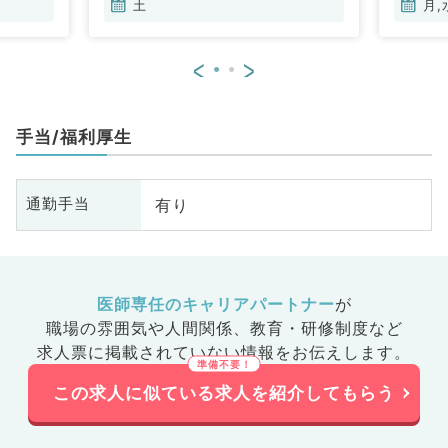
液内科、外科系全般、一般外科、
土
月,
消化器外科、救急科・ＩＣＵ
<
>
手当/福利厚生
有り
通勤手当
医師専任のキャリアパートナー
が
職場の雰囲気や人間関係、
教育・研修制度など
求人票に掲載されていない情報をお伝えします。
この求人に似ている求人を紹介してもらう