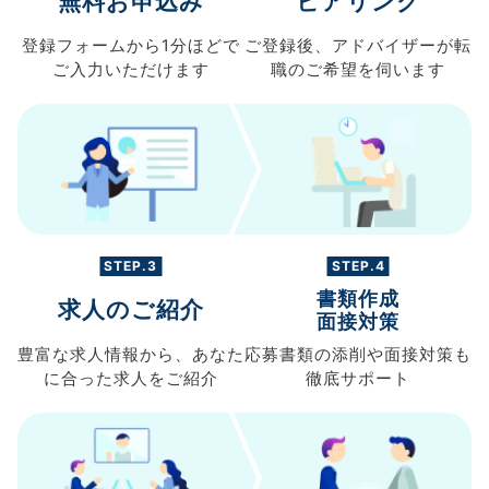
無料お申込み
ヒアリング
登録フォームから
1分ほどで
ご登録後、
アドバイザーが転
ご入力
いただけます
職の
ご希望を伺います
STEP.3
STEP.4
書類作成
求人のご紹介
面接対策
豊富な求人情報から、
あなた
応募書類の
添削や面接対策も
に合った求人を
ご紹介
徹底サポート