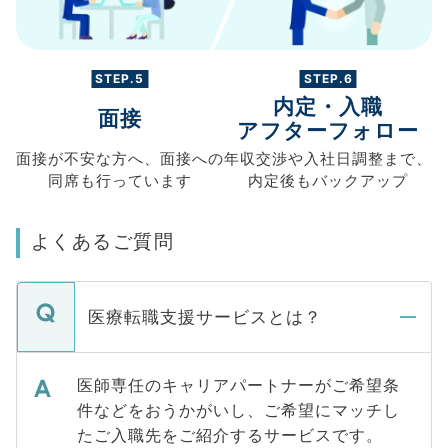
STEP.5
STEP.6
内定・入職
面接
アフターフォロー
面接が不安な方へ、
面接への
年収交渉や
入社日調整まで、
同席も
行っています
内定後もバックアップ
よくあるご質問
医療転職支援サービスとは？
医師専任のキャリアパートナーがご希望条
件などをおうかがいし、ご希望にマッチし
たご入職先をご紹介するサービスです。