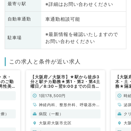
※詳細はお問い合わせください
最寄り駅
車通勤相談可能
自動車通勤
※最新情報を確認いたしますので
駐車場
お問い合わせください
この求人と条件が近い求人
・水・
【大阪府／大阪市】★駅から徒歩3
【大阪
らのご勤
分と駅チカ勤務★第1・第2・第4土
木・土
男性美
曜日／8:30～翌9:00までの日当直
務★隔
生歓迎
勤務◎救急外来のお仕事です（科目
容クリ
～
不問／非常勤）
★高給与
1回178,500円
時給
ブあり！
20,0
ング等の
神経内科、整形外科、呼吸器外
／オペ
泌
勤）
バイト
科、泌尿器科、一般内科、循環器
診療）
病院（一般）
ク
内科、呼吸器内科、消化器内科、
大阪府大阪市北区
大
内分泌・代謝内科、腎臓内科、血