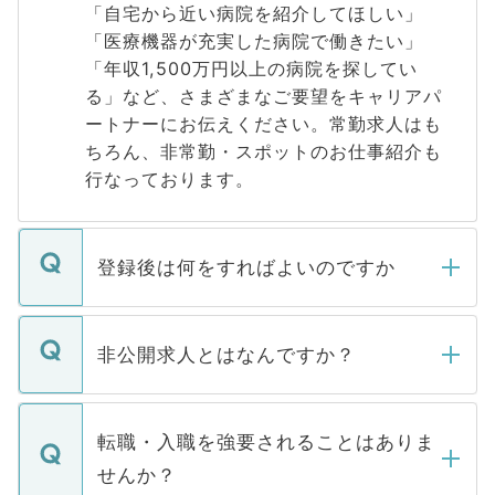
「自宅から近い病院を紹介してほしい」
「医療機器が充実した病院で働きたい」
「年収1,500万円以上の病院を探してい
る」など、さまざまなご要望をキャリアパ
ートナーにお伝えください。常勤求人はも
ちろん、非常勤・スポットのお仕事紹介も
行なっております。
登録後は何をすればよいのですか
ご登録いただきましたら、弊社担当者がご
登録内容を確認し、その後メールもしくは
非公開求人とはなんですか？
お電話にて次のステップのご案内をいたし
ます。通常、5営業日以内にはご連絡をせて
マイナビDOCTORで取り扱っている求人の
いただきますので、しばらくお待ちくださ
うち約3割は、Webサイトからご覧いただ
転職・入職を強要されることはありま
い。
けない「非公開求人」です。非公開求人は
せんか？
下記の理由によって、一般には公開してい