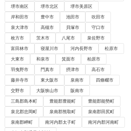
堺市南区
堺市北区
堺市美原区
岸和田市
豊中市
池田市
吹田市
泉大津市
高槻市
貝塚市
守口市
枚方市
茨木市
八尾市
泉佐野市
富田林市
寝屋川市
河内長野市
松原市
大東市
和泉市
箕面市
柏原市
羽曳野市
門真市
摂津市
高石市
藤井寺市
東大阪市
泉南市
四條畷市
交野市
大阪狭山市
阪南市
三島郡島本町
豊能郡豊能町
豊能郡能勢町
泉北郡忠岡町
泉南郡熊取町
泉南郡田尻町
泉南郡岬町
南河内郡太子町
南河内郡河南町