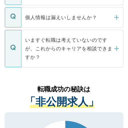
ません。
転職・入職を強要することは一切ありませ
ん。また、仮に応募先から内定をいただい
個人情報は漏えいしませんか？
■応募殺到を避けるため 人気のある医療機
たとしても、ご本人が納得しない限り、内
関を公にしてしまうと、応募が殺到する場
定を承諾する必要はありません。内定先へ
個人情報が漏えいすることはありませんの
合があります。 選考を効率よく行うため
の辞退の連絡はキャリアパートナーが行い
で、ご安心ください。当サイトからの登録
いますぐ転職は考えていないのです
に、医療機関が求める条件に合った人材の
ますので、ご安心ください。
などで収集したご登録者様の個人情報は、
が、これからのキャリアを相談できま
みを人材紹介会社に依頼するケースが増え
ご本人のキャリアアップおよび転職活動の
ています。
すか？
支援を目的に使用いたします。お預かりし
ているすべての個人データはご本人の許可
お気軽にご相談ください。先生専任のキャ
なく、医療機関側に開示したり、第三者に
リアパートナーが将来のご希望などをおう
提供することは一切ありません。また弊社
かがいして、現在の医療機関の状況や紹介
転職成功の秘訣は
は、個人情報の取り扱いについての厳密な
経験をまじえながら、適切なアドバイスを
管理基準を満たした事業者のみに付与され
「非公開求人」
させていただきます。すぐにご転職をされ
る、プライバシーマークを取得済みです。
ない方には、長期的なサポートが可能です
ご登録いただいた個人情報は、SSL（デー
ので、まずはご登録ください。
タ暗号化）によって保護されていますの
で、機密保持に関してもご安心ください。