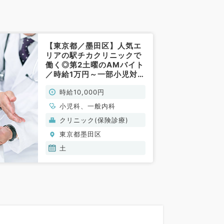
【東京都／墨田区】人気エ
リアの駅チカクリニックで
働く◎第2土曜のAMバイト
／時給1万円～一部小児対応
あり～（一般内科／非常
時給10,000円
勤）
小児科、一般内科
クリニック(保険診療)
東京都墨田区
土