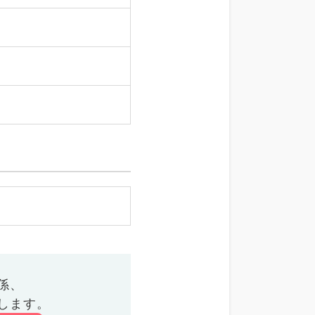
係、
します。