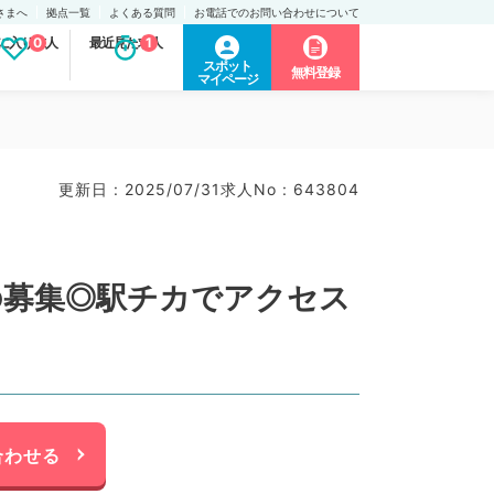
さまへ
拠点一覧
よくある質問
お電話でのお問い合わせについて
に入り求人
0
最近見た求人
1
スポット
無料登録
マイページ
更新日 : 2025/07/31
求人No : 643804
の募集◎駅チカでアクセス
合わせる