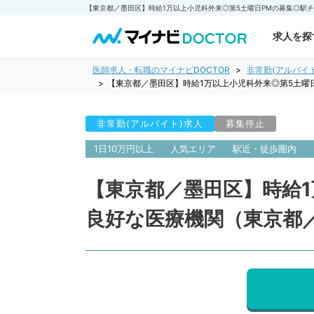
求人を探
医師求人・転職のマイナビDOCTOR
非常勤(アルバイ
【東京都／墨田区】時給1万以上小児科外来◎第5土曜
非常勤(アルバイト)求人
募集停止
1日10万円以上
人気エリア
駅近・徒歩圏内
【東京都／墨田区】時給
良好な医療機関（東京都