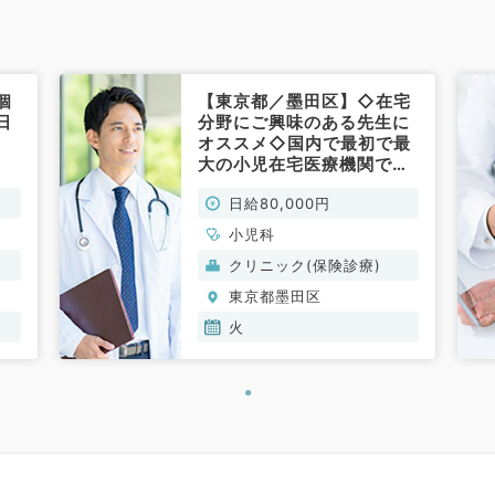
個
【東京都／墨田区】◇在宅
日
分野にご興味のある先生に
オススメ◇国内で最初で最
大の小児在宅医療機関でご
勤務しませんか？ガン末
日給80,000円
期・難病疾患の個人宅往診
をお任せします★日給8万
小児科
円★毎週火曜日でのご勤務
クリニック(保険診療)
（小児科／非常勤）
東京都墨田区
火