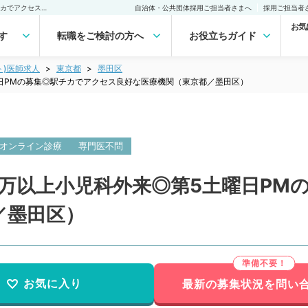
【東京都／墨田区】時給1万以上小児科外来◎第5土曜日PMの募集◎駅チカでアクセス良好な医療機関（東京都／墨田区）非常勤(アルバイト)の求人｜医師の求人・転職・アルバイトは【マイナビDOCTOR】
自治体・公共団体採用ご担当者さまへ
採用ご担当者
お気
す
転職をご検討の方へ
お役立ちガイド
ト)医師求人
東京都
墨田区
日PMの募集◎駅チカでアクセス良好な医療機関（東京都／墨田区）
オンライン診療
専門医不問
1万以上小児科外来◎第5土曜日PM
／墨田区）
お気に入り
最新の募集状況を問い