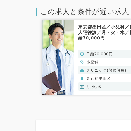
この求人と条件が近い求人
東京都墨田区／小児科／
人宅往診／月・火・水／
給70,000円
日給70,000円
小児科
クリニック(保険診療)
東京都墨田区
月,火,水