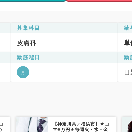
募集科目
給
皮膚科
単
勤務曜日
勤
日
月
コ
【神奈川県／横浜市】★コ
の
マ6万円★毎週火・水・金