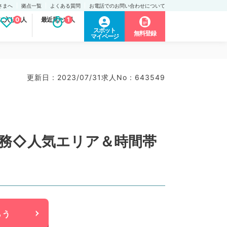
さまへ
拠点一覧
よくある質問
お電話でのお問い合わせについて
に入り求人
0
最近見た求人
1
スポット
無料登録
マイページ
更新日 : 2023/07/31
求人No : 643549
勤務◇人気エリア＆時間帯
らう