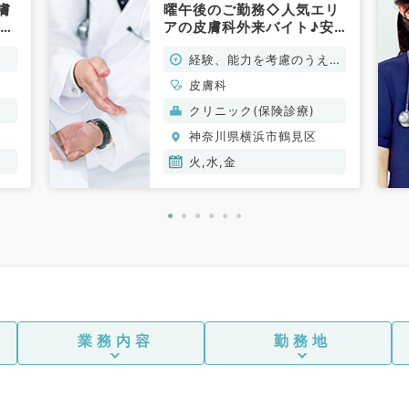
膚
曜午後のご勤務◇人気エリ
診体
アの皮膚科外来バイト♪安
心の2診体制（皮膚科／非
経験、能力を考慮のうえ、
常勤）
規定により決定
皮膚科
クリニック(保険診療)
神奈川県横浜市鶴見区
火,水,金
業務内容
勤務地