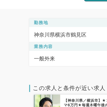
勤務地
神奈川県横浜市鶴見区
業務内容
一般外来
この求人と条件が近い求人
／横浜市】奇数
【神奈川県／横浜市】★
曜日のAM勤務
マ6万円★毎週木曜午後