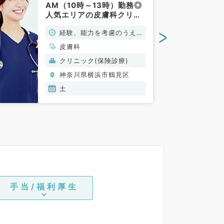
AM（10時～13時）勤務◎
人気エリアの皮膚科クリニ
ックで保険診療メインのお
>
経験、能力を考慮のうえ、
仕事（皮膚科／非常勤）
規定により決定
皮膚科
クリニック(保険診療)
神奈川県横浜市鶴見区
土
手当/福利厚生