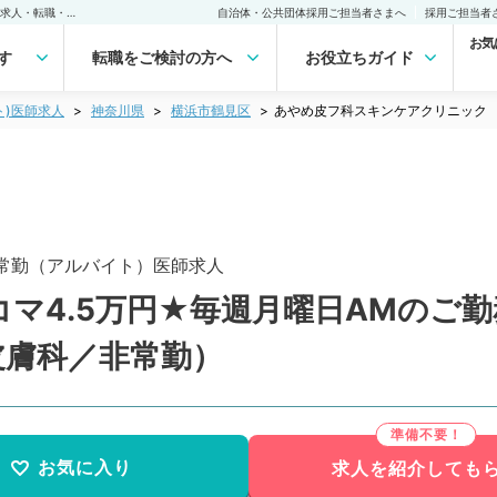
あやめ皮フ科スキンケアクリニック(非常勤(アルバイト))の求人｜医師の求人・転職・アルバイトは【マイナビDOCTOR】
自治体・公共団体採用ご担当者さまへ
採用ご担当者
お気
す
転職をご検討の方へ
お役立ちガイド
ト)医師求人
神奈川県
横浜市鶴見区
あやめ皮フ科スキンケアクリニック
常勤（アルバイト）医師求人
マ4.5万円★毎週月曜日AMのご
皮膚科／非常勤）
お気に入り
求人を紹介しても