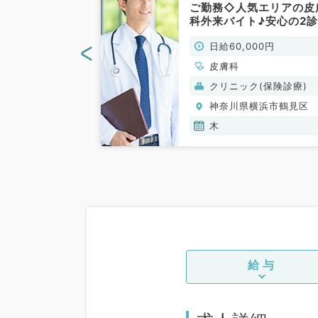
円の外来バイト
ご勤務◇人気エリアの皮
より徒歩圏内～
科外来バイト♪安心の2
非常勤）
制（皮膚科／非常勤）
<
00円
日給60,000円
皮膚科
般）
クリニック(保険診療)
横浜市鶴見区
神奈川県横浜市鶴見区
木
給与