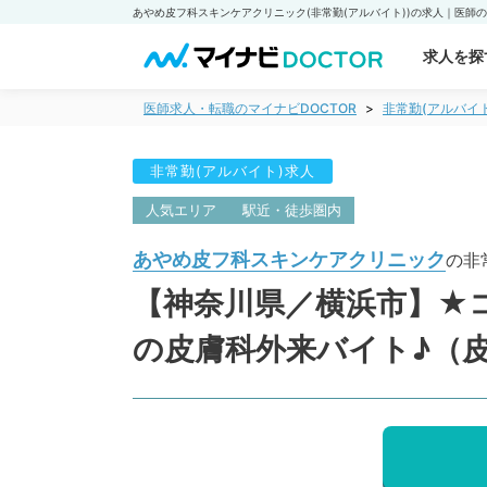
求人を探
医師求人・転職のマイナビDOCTOR
非常勤(アルバイ
非常勤(アルバイト)求人
人気エリア
駅近・徒歩圏内
あやめ皮フ科スキンケアクリニック
の非
【神奈川県／横浜市】★コ
の皮膚科外来バイト♪（