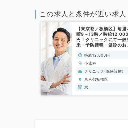
この求人と条件が近い求人
【東京都／板橋区】毎週
曜9～13時／時給12,00
円！クリニックにて一般
来・予防接種・健診のお
事です（小児科／非常勤
時給12,000円
小児科
クリニック(保険診療)
東京都板橋区
水