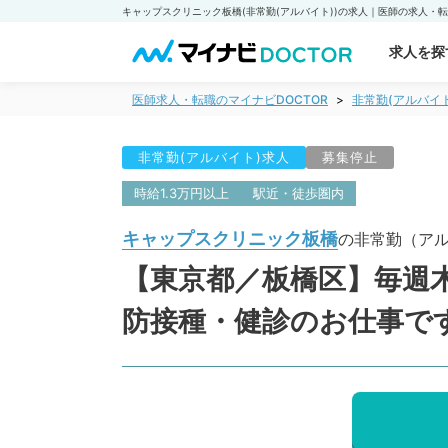
求人を探
医師求人・転職のマイナビDOCTOR
非常勤(アルバイ
非常勤(アルバイト)求人
募集停止
時給1.3万円以上
駅近・徒歩圏内
キャップスクリニック板橋
の非常勤（ア
【東京都／板橋区】毎週木
防接種・健診のお仕事で