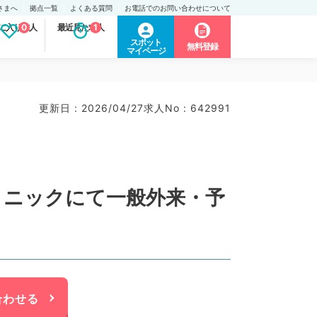
さまへ
拠点一覧
よくある質問
お電話でのお問い合わせについて
に入り求人
0
最近見た求人
1
スポット
無料登録
マイページ
更新日 : 2026/04/27
求人No : 642991
クリニックにて一般外来・予
合わせる