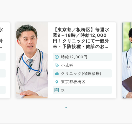
水
【東京都／板橋区】毎週水
0
曜9～18時／時給12,000
外
円！クリニックにて一般外
仕
来・予防接種・健診のお仕
）
事です（小児科／非常勤）
時給12,000円
小児科
クリニック(保険診療)
東京都板橋区
水