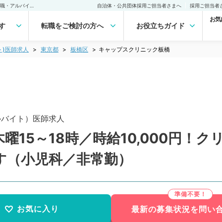
キャップスクリニック板橋(非常勤(アルバイト))の求人｜医師の求人・転職・アルバイトは【マイナビDOCTOR】
自治体・公共団体採用ご担当者さまへ
採用ご担当者
お気
す
転職をご検討の方へ
お役立ちガイド
ト)医師求人
東京都
板橋区
キャップスクリニック板橋
ルバイト）医師求人
曜15～18時／時給10,000円！
す（小児科／非常勤）
お気に入り
最新の募集状況を問い