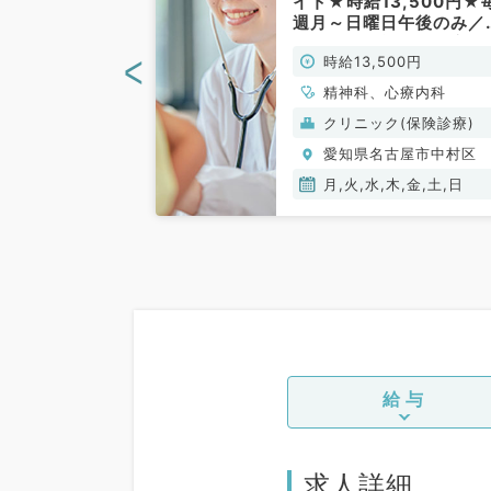
より相談可・午
イト★時給13,500円★
4,000円◎
週月～日曜日午後のみ／
徒歩1分のクリ
曜日から可能～非指定医
<
00円
時給13,500円
外来のお仕事で
先生も歓迎～（精神科／
／非常勤）
常勤）
精神科、心療内科
(保険診療)
クリニック(保険診療)
古屋市中村区
愛知県名古屋市中村区
金,土
月,火,水,木,金,土,日
給与
求人詳細