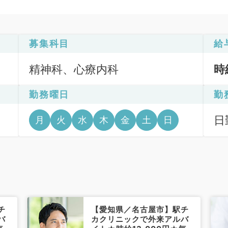
募集科目
給
精神科、心療内科
時
勤務曜日
勤
日
月
火
水
木
金
土
日
6
チ
【愛知県／名古屋市】駅チ
バ
カクリニックで外来アルバ