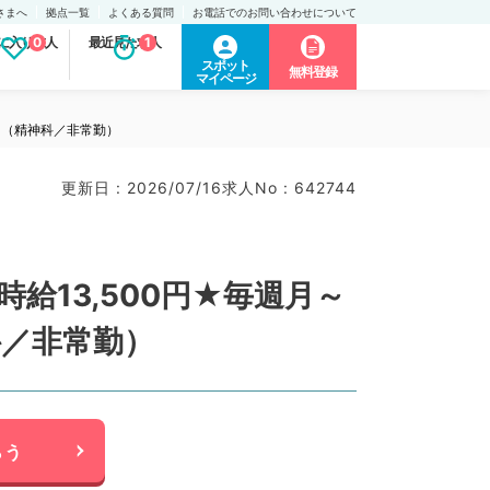
さまへ
拠点一覧
よくある質問
お電話でのお問い合わせについて
に入り求人
0
最近見た求人
1
スポット
無料登録
マイページ
～（精神科／非常勤）
更新日 : 2026/07/16
求人No : 642744
13,500円★毎週月～
科／非常勤）
らう