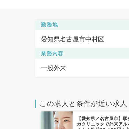
勤務地
愛知県名古屋市中村区
業務内容
一般外来
この求人と条件が近い求人
名古屋市】毎週
【愛知県／名古屋市】駅
・金・土曜日の
カクリニックで外来アル