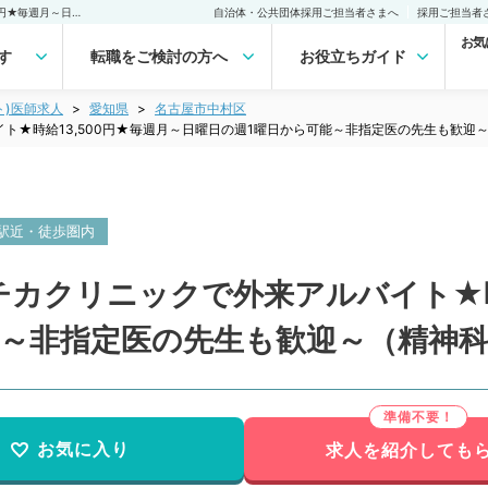
【愛知県／名古屋市】駅チカクリニックで外来アルバイト★時給13,500円★毎週月～日曜日の週1曜日から可能～非指定医の先生も歓迎～（精神科／非常勤）非常勤(アルバイト)の求人｜医師の求人・転職・アルバイトは【マイナビDOCTOR】
自治体・公共団体採用ご担当者さまへ
採用ご担当者
お気
す
転職をご検討の方へ
お役立ちガイド
ト)医師求人
愛知県
名古屋市中村区
ト★時給13,500円★毎週月～日曜日の週1曜日から可能～非指定医の先生も歓迎
駅近・徒歩圏内
カクリニックで外来アルバイト★時給
能～非指定医の先生も歓迎～（精神
お気に入り
求人を紹介しても