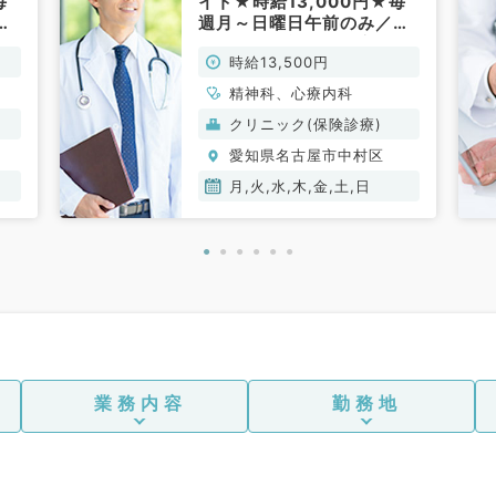
毎
イト★時給13,000円★毎
週1
週月～日曜日午前のみ／週1
の
曜日から可能～非指定医の
時給13,500円
非
先生も歓迎～（精神科／非
常勤）
精神科、心療内科
クリニック(保険診療)
愛知県名古屋市中村区
月,火,水,木,金,土,日
業務内容
勤務地