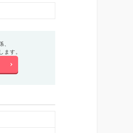
係、
します。