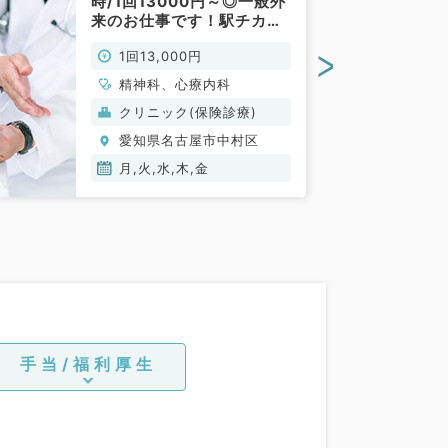
時/1回13000円～◎一般外
来のお仕事です！駅チカで
通勤便利☆（心療内科・精
>
1回13,000円
神科／非常勤）
精神科、心療内科
クリニック(保険診療)
愛知県名古屋市中村区
月,火,水,木,金
手当/福利厚生