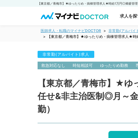
求人を探
医師求人・転職のマイナビDOCTOR
非常勤(アルバイ
【東京都／青梅市】★ゆったりめ・病棟管理求人★時
非常勤(アルバイト)求人
救急対応なし
時短相談可
ゆったりめ勤務
【東京都／青梅市】★ゆ
任せ&非主治医制◎月～
勤）