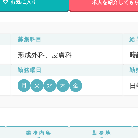
お気に入り
求人を紹介しても
募集科目
給
形成外科、皮膚科
時
勤務曜日
勤
日
月
火
水
木
金
6
業務内容
勤務地