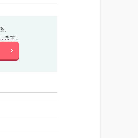
係、
します。