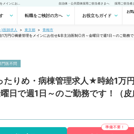
【東京都／青梅市】★ゆったりめ・病棟管理求人★時給1万円◎褥瘡管理をメインにお任せ&非主治医制◎月～金曜日で週1日～のご勤務です！（皮膚科、形成外科／非常勤）非常勤(アルバイト)の求人｜医師の求人・転職・アルバイトは【マイナビDOCTOR】
自治体・公共団体採用ご担当者さまへ
採用ご担当者
お気
す
転職をご検討の方へ
お役立ちガイド
ト)医師求人
東京都
青梅市
給1万円◎褥瘡管理をメインにお任せ&非主治医制◎月～金曜日で週1日～のご勤務
専門医不問
ったりめ・病棟管理求人★時給1万
金曜日で週1日～のご勤務です！（皮