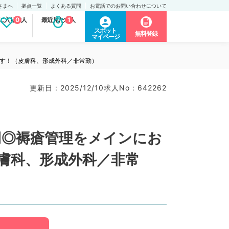
さまへ
拠点一覧
よくある質問
お電話でのお問い合わせについて
に入り求人
0
最近見た求人
1
スポット
無料登録
マイページ
です！（皮膚科、形成外科／非常勤）
更新日 : 2025/12/10
求人No : 642262
円◎褥瘡管理をメインにお
膚科、形成外科／非常