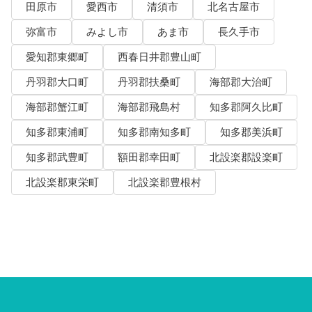
田原市
愛西市
清須市
北名古屋市
弥富市
みよし市
あま市
長久手市
愛知郡東郷町
西春日井郡豊山町
丹羽郡大口町
丹羽郡扶桑町
海部郡大治町
海部郡蟹江町
海部郡飛島村
知多郡阿久比町
知多郡東浦町
知多郡南知多町
知多郡美浜町
知多郡武豊町
額田郡幸田町
北設楽郡設楽町
北設楽郡東栄町
北設楽郡豊根村