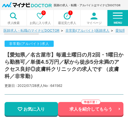
医師の求人・転職・アルバイトはマイナビDOCTOR
0
1
MENU
お気に入り求人
最近見た求人
マイページ
求人検索
医師求人・転職のマイナビDOCTOR
非常勤(アルバイト)医師求人
愛知県
非常勤(アルバイト)求人
【愛知県／名古屋市】毎週土曜日の月2回・1曜日か
ら勤務可／単価4.5万円／駅から徒歩5分未満のア
クセス良好◎皮膚科クリニックの求人です （皮膚
科／非常勤）
更新日 : 2022/07/28
求人No : 641562
お気に入り
求人を紹介してもらう