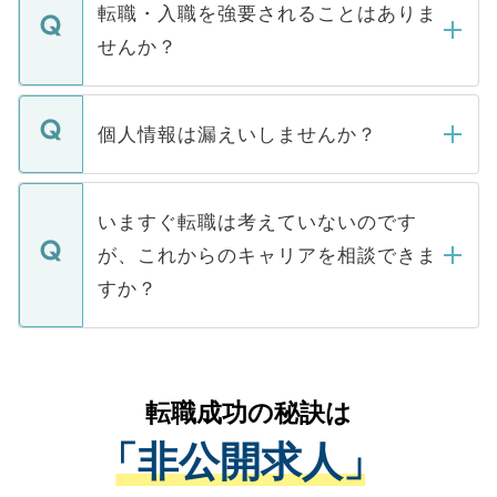
いただきますので、しばらくお待ちくださ
うち約3割は、Webサイトからご覧いただ
転職・入職を強要されることはありま
い。
けない「非公開求人」です。非公開求人は
せんか？
下記の理由によって、一般には公開してい
ません。
転職・入職を強要することは一切ありませ
ん。また、仮に応募先から内定をいただい
個人情報は漏えいしませんか？
■応募殺到を避けるため 人気のある医療機
たとしても、ご本人が納得しない限り、内
関を公にしてしまうと、応募が殺到する場
定を承諾する必要はありません。内定先へ
個人情報が漏えいすることはありませんの
合があります。 選考を効率よく行うため
の辞退の連絡はキャリアパートナーが行い
で、ご安心ください。当サイトからの登録
いますぐ転職は考えていないのです
に、医療機関が求める条件に合った人材の
ますので、ご安心ください。
などで収集したご登録者様の個人情報は、
が、これからのキャリアを相談できま
みを人材紹介会社に依頼するケースが増え
ご本人のキャリアアップおよび転職活動の
ています。
すか？
支援を目的に使用いたします。お預かりし
ているすべての個人データはご本人の許可
お気軽にご相談ください。先生専任のキャ
なく、医療機関側に開示したり、第三者に
リアパートナーが将来のご希望などをおう
提供することは一切ありません。また弊社
かがいして、現在の医療機関の状況や紹介
転職成功の秘訣は
は、個人情報の取り扱いについての厳密な
経験をまじえながら、適切なアドバイスを
管理基準を満たした事業者のみに付与され
「非公開求人」
させていただきます。すぐにご転職をされ
る、プライバシーマークを取得済みです。
ない方には、長期的なサポートが可能です
ご登録いただいた個人情報は、SSL（デー