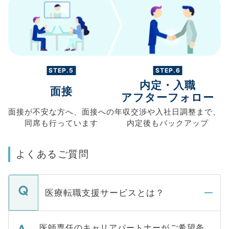
STEP.5
STEP.6
内定・入職
面接
アフターフォロー
面接が不安な方へ、
面接への
年収交渉や
入社日調整まで、
同席も
行っています
内定後もバックアップ
よくあるご質問
医療転職支援サービスとは？
医師専任のキャリアパートナーがご希望条