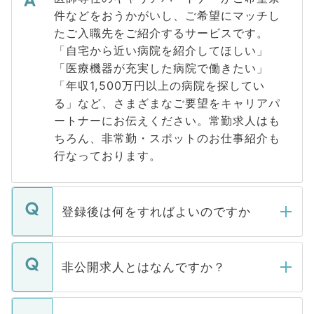
件などをおうかがいし、ご希望にマッチし
たご入職先をご紹介するサービスです。
「自宅から近い病院を紹介してほしい」
「医療機器が充実した病院で働きたい」
「年収1,500万円以上の病院を探してい
る」など、さまざまなご要望をキャリアパ
ートナーにお伝えください。常勤求人はも
ちろん、非常勤・スポットのお仕事紹介も
行なっております。
登録後は何をすればよいのですか
ご登録いただきましたら、弊社担当者がご
登録内容を確認し、その後メールもしくは
非公開求人とはなんですか？
お電話にて次のステップのご案内をいたし
ます。通常、5営業日以内にはご連絡をせて
マイナビDOCTORで取り扱っている求人の