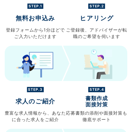
STEP.1
STEP.2
無料お申込み
ヒアリング
登録フォームから
1分ほどで
ご登録後、
アドバイザーが転
ご入力
いただけます
職の
ご希望を伺います
STEP.3
STEP.4
書類作成
求人のご紹介
面接対策
豊富な求人情報から、
あなた
応募書類の
添削や面接対策も
に合った求人を
ご紹介
徹底サポート