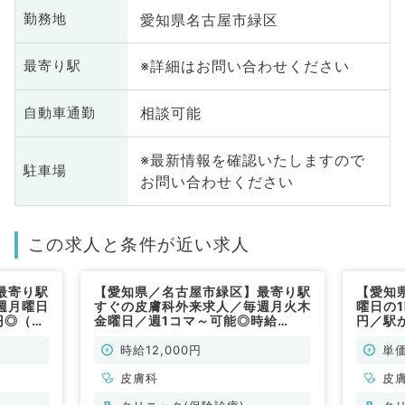
愛知県名古屋市緑区
勤務地
※詳細はお問い合わせください
最寄り駅
相談可能
自動車通勤
※最新情報を確認いたしますので
駐車場
お問い合わせください
この求人と条件が近い求人
最寄り駅
【愛知県／名古屋市緑区】最寄り駅
【愛知
週月曜日
すぐの皮膚科外来求人／毎週月火木
曜日の
円◎（皮
金曜日／週1コマ～可能◎時給
円／駅
12,000円（皮膚科／非常勤）
良好◎
（皮膚
時給12,000円
単価
皮膚科
皮