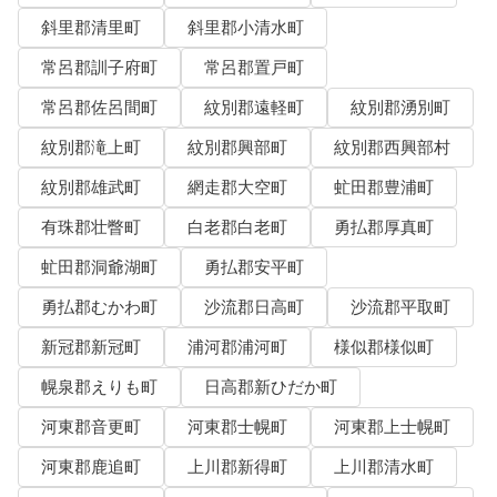
斜里郡清里町
斜里郡小清水町
常呂郡訓子府町
常呂郡置戸町
常呂郡佐呂間町
紋別郡遠軽町
紋別郡湧別町
紋別郡滝上町
紋別郡興部町
紋別郡西興部村
紋別郡雄武町
網走郡大空町
虻田郡豊浦町
有珠郡壮瞥町
白老郡白老町
勇払郡厚真町
虻田郡洞爺湖町
勇払郡安平町
勇払郡むかわ町
沙流郡日高町
沙流郡平取町
新冠郡新冠町
浦河郡浦河町
様似郡様似町
幌泉郡えりも町
日高郡新ひだか町
河東郡音更町
河東郡士幌町
河東郡上士幌町
河東郡鹿追町
上川郡新得町
上川郡清水町