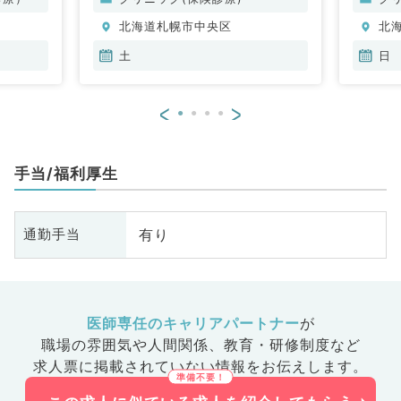
整
北海道札幌市中央区
北
脳
管
土
日
器
眼
<
>
放
科
人
手当/福利厚生
科
化
臓
有り
通勤手当
科
科
皮
科
系
医師専任のキャリアパートナー
が
科
職場の雰囲気や人間関係、
教育・研修制度など
髄
求人票に掲載されていない情報をお伝えします。