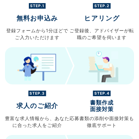
STEP.1
STEP.2
無料お申込み
ヒアリング
登録フォームから
1分ほどで
ご登録後、
アドバイザーが転
ご入力
いただけます
職の
ご希望を伺います
STEP.3
STEP.4
書類作成
求人のご紹介
面接対策
豊富な求人情報から、
あなた
応募書類の
添削や面接対策も
に合った求人を
ご紹介
徹底サポート