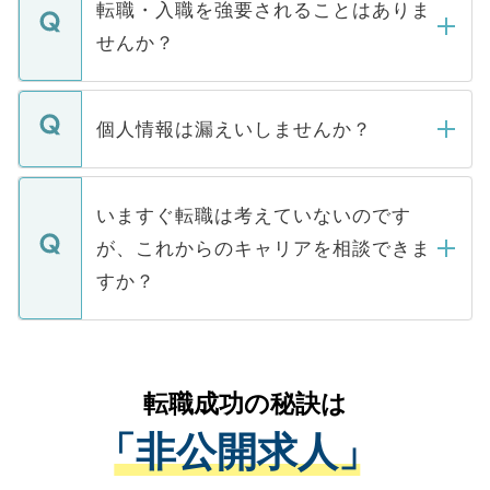
いただきますので、しばらくお待ちくださ
うち約3割は、Webサイトからご覧いただ
転職・入職を強要されることはありま
い。
けない「非公開求人」です。非公開求人は
せんか？
下記の理由によって、一般には公開してい
ません。
転職・入職を強要することは一切ありませ
ん。また、仮に応募先から内定をいただい
個人情報は漏えいしませんか？
■応募殺到を避けるため 人気のある医療機
たとしても、ご本人が納得しない限り、内
関を公にしてしまうと、応募が殺到する場
定を承諾する必要はありません。内定先へ
個人情報が漏えいすることはありませんの
合があります。 選考を効率よく行うため
の辞退の連絡はキャリアパートナーが行い
で、ご安心ください。当サイトからの登録
いますぐ転職は考えていないのです
に、医療機関が求める条件に合った人材の
ますので、ご安心ください。
などで収集したご登録者様の個人情報は、
が、これからのキャリアを相談できま
みを人材紹介会社に依頼するケースが増え
ご本人のキャリアアップおよび転職活動の
ています。
すか？
支援を目的に使用いたします。お預かりし
ているすべての個人データはご本人の許可
お気軽にご相談ください。先生専任のキャ
なく、医療機関側に開示したり、第三者に
リアパートナーが将来のご希望などをおう
提供することは一切ありません。また弊社
かがいして、現在の医療機関の状況や紹介
転職成功の秘訣は
は、個人情報の取り扱いについての厳密な
経験をまじえながら、適切なアドバイスを
管理基準を満たした事業者のみに付与され
「非公開求人」
させていただきます。すぐにご転職をされ
る、プライバシーマークを取得済みです。
ない方には、長期的なサポートが可能です
ご登録いただいた個人情報は、SSL（デー