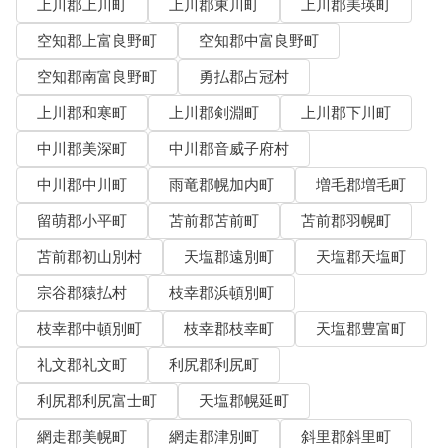
上川郡上川町
上川郡東川町
上川郡美瑛町
空知郡上富良野町
空知郡中富良野町
空知郡南富良野町
勇払郡占冠村
上川郡和寒町
上川郡剣淵町
上川郡下川町
中川郡美深町
中川郡音威子府村
中川郡中川町
雨竜郡幌加内町
増毛郡増毛町
留萌郡小平町
苫前郡苫前町
苫前郡羽幌町
苫前郡初山別村
天塩郡遠別町
天塩郡天塩町
宗谷郡猿払村
枝幸郡浜頓別町
枝幸郡中頓別町
枝幸郡枝幸町
天塩郡豊富町
礼文郡礼文町
利尻郡利尻町
利尻郡利尻富士町
天塩郡幌延町
網走郡美幌町
網走郡津別町
斜里郡斜里町