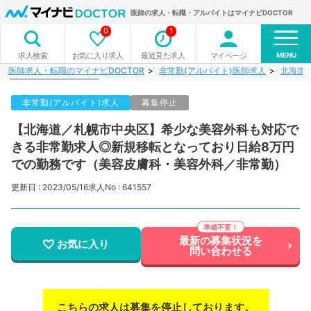
医師の求人・転職・アルバイトはマイナビDOCTOR
0
1
MENU
お気に入り求人
最近見た求人
マイページ
求人検索
医師求人・転職のマイナビDOCTOR
非常勤(アルバイト)医師求人
北海道
非常勤(アルバイト)求人
募集停止
【北海道／札幌市中央区】希少な美容外科も対応で
きる非常勤求人◎新規移転となっており日給8万円
での勤務です（美容皮膚科・美容外科／非常勤）
更新日 : 2023/05/16
求人No : 641557
最新の募集状況を
お気に入り
問い合わせる
こちらの求人は募集を停止しております。