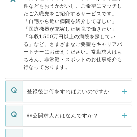
件などをおうかがいし、ご希望にマッチし
たご入職先をご紹介するサービスです。
「自宅から近い病院を紹介してほしい」
「医療機器が充実した病院で働きたい」
「年収1,500万円以上の病院を探してい
る」など、さまざまなご要望をキャリアパ
ートナーにお伝えください。常勤求人はも
ちろん、非常勤・スポットのお仕事紹介も
行なっております。
登録後は何をすればよいのですか
ご登録いただきましたら、弊社担当者がご
登録内容を確認し、その後メールもしくは
非公開求人とはなんですか？
お電話にて次のステップのご案内をいたし
ます。通常、5営業日以内にはご連絡をせて
マイナビDOCTORで取り扱っている求人の