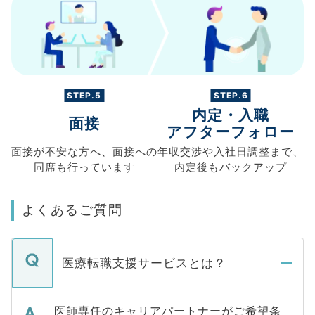
STEP.5
STEP.6
内定・入職
面接
アフターフォロー
面接が不安な方へ、
面接への
年収交渉や
入社日調整まで、
同席も
行っています
内定後もバックアップ
よくあるご質問
医療転職支援サービスとは？
医師専任のキャリアパートナーがご希望条