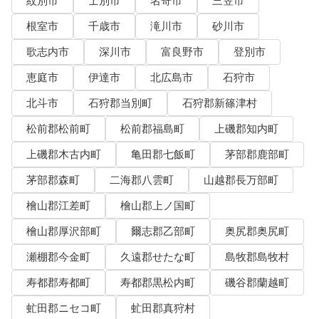
紋別市
士別市
名寄市
三笠市
根室市
千歳市
滝川市
砂川市
歌志内市
深川市
富良野市
登別市
恵庭市
伊達市
北広島市
石狩市
北斗市
石狩郡当別町
石狩郡新篠津村
松前郡松前町
松前郡福島町
上磯郡知内町
上磯郡木古内町
亀田郡七飯町
茅部郡鹿部町
茅部郡森町
二海郡八雲町
山越郡長万部町
檜山郡江差町
檜山郡上ノ国町
檜山郡厚沢部町
爾志郡乙部町
奥尻郡奥尻町
瀬棚郡今金町
久遠郡せたな町
島牧郡島牧村
寿都郡寿都町
寿都郡黒松内町
磯谷郡蘭越町
虻田郡ニセコ町
虻田郡真狩村