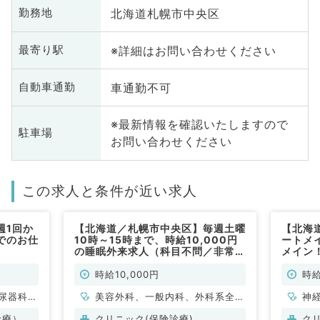
北海道札幌市中央区
勤務地
※詳細はお問い合わせください
最寄り駅
車通勤不可
自動車通勤
※最新情報を確認いたしますので
駐車場
お問い合わせください
この求人と条件が近い求人
週1回か
【北海道／札幌市中央区】毎週土曜
【北海
でのお仕
10時～15時まで、時給10,000円
ートメ
の睡眠外来求人（科目不問／非常
メイン
勤）
◎（科
時給10,000円
時給
尿器科、
美容外科、一般内科、外科系全
神
般、一般外科
ル
診療）
クリニック(保険診療)
ク