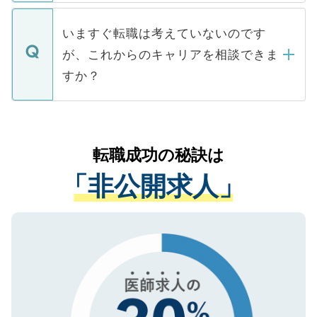
関を公にしてしまうと、応募が殺到する場
定を承諾する必要はありません。内定先へ
個人情報が漏えいすることはありませんの
合があります。 選考を効率よく行うため
の辞退の連絡はキャリアパートナーが行い
で、ご安心ください。当サイトからの登録
いますぐ転職は考えていないのです
に、医療機関が求める条件に合った人材の
ますので、ご安心ください。
などで収集したご登録者様の個人情報は、
が、これからのキャリアを相談できま
みを人材紹介会社に依頼するケースが増え
ご本人のキャリアアップおよび転職活動の
ています。
すか？
支援を目的に使用いたします。お預かりし
ているすべての個人データはご本人の許可
お気軽にご相談ください。先生専任のキャ
なく、医療機関側に開示したり、第三者に
リアパートナーが将来のご希望などをおう
提供することは一切ありません。また弊社
かがいして、現在の医療機関の状況や紹介
転職成功の秘訣は
は、個人情報の取り扱いについての厳密な
経験をまじえながら、適切なアドバイスを
管理基準を満たした事業者のみに付与され
「非公開求人」
させていただきます。すぐにご転職をされ
る、プライバシーマークを取得済みです。
ない方には、長期的なサポートが可能です
ご登録いただいた個人情報は、SSL（デー
ので、まずはご登録ください。
タ暗号化）によって保護されていますの
で、機密保持に関してもご安心ください。