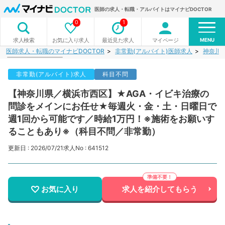
医師の求人・転職・アルバイトはマイナビDOCTOR
0
1
MENU
お気に入り求人
最近見た求人
マイページ
求人検索
医師求人・転職のマイナビDOCTOR
非常勤(アルバイト)医師求人
神奈川
非常勤(アルバイト)求人
科目不問
【神奈川県／横浜市西区】★AGA・イビキ治療の
問診をメインにお任せ★毎週火・金・土・日曜日で
週1回から可能です／時給1万円！※施術をお願いす
ることもあり※（科目不問／非常勤）
更新日 : 2026/07/21
求人No : 641512
お気に入り
求人を紹介してもらう