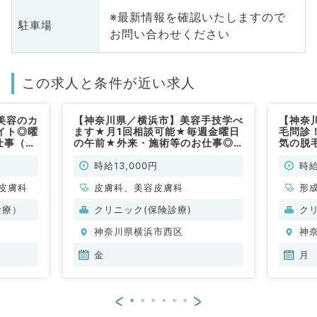
※最新情報を確認いたしますので
駐車場
お問い合わせください
この求人と条件が近い求人
美容のカ
【神奈川県／横浜市】美容手技学べ
【神奈
イト◎曜
ます★月1回相談可能★毎週金曜日
毛問診
仕事（形
の午前★外来・施術等のお仕事◎
気の脱
科／非常
時給1.4万◎皮膚科の保険診療経験
のある
がある方を募集！（皮膚科・美容皮
非常勤
時給13,000円
時給
膚科／非常勤）
皮膚科
皮膚科、美容皮膚科
形
般
診療）
クリニック(保険診療)
ク
美
神奈川県横浜市西区
神
金
月
<
>