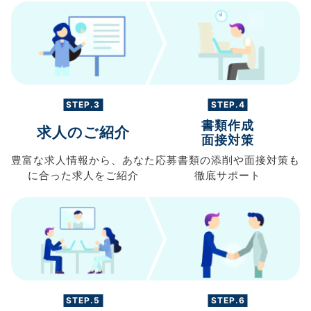
STEP.3
STEP.4
書類作成
求人のご紹介
面接対策
豊富な求人情報から、
あなた
応募書類の
添削や面接対策も
に合った求人を
ご紹介
徹底サポート
STEP.5
STEP.6