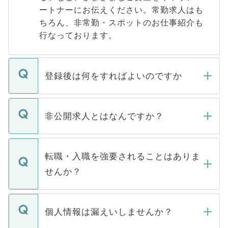
ートナーにお伝えください。常勤求人はも
ちろん、非常勤・スポットのお仕事紹介も
行なっております。
登録後は何をすればよいのですか
ご登録いただきましたら、弊社担当者がご
登録内容を確認し、その後メールもしくは
非公開求人とはなんですか？
お電話にて次のステップのご案内をいたし
ます。通常、5営業日以内にはご連絡をせて
マイナビDOCTORで取り扱っている求人の
いただきますので、しばらくお待ちくださ
うち約3割は、Webサイトからご覧いただ
転職・入職を強要されることはありま
い。
けない「非公開求人」です。非公開求人は
せんか？
下記の理由によって、一般には公開してい
ません。
転職・入職を強要することは一切ありませ
ん。また、仮に応募先から内定をいただい
個人情報は漏えいしませんか？
■応募殺到を避けるため 人気のある医療機
たとしても、ご本人が納得しない限り、内