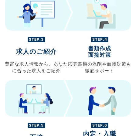
STEP.3
STEP.4
書類作成
求人のご紹介
面接対策
豊富な求人情報から、
あなた
応募書類の
添削や面接対策も
に合った求人を
ご紹介
徹底サポート
STEP.5
STEP.6
内定・入職