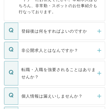
ちろん、非常勤・スポットのお仕事紹介も
行なっております。
登録後は何をすればよいのですか
ご登録いただきましたら、弊社担当者がご
登録内容を確認し、その後メールもしくは
非公開求人とはなんですか？
お電話にて次のステップのご案内をいたし
ます。通常、5営業日以内にはご連絡をせて
マイナビDOCTORで取り扱っている求人の
いただきますので、しばらくお待ちくださ
うち約3割は、Webサイトからご覧いただ
転職・入職を強要されることはありま
い。
けない「非公開求人」です。非公開求人は
せんか？
下記の理由によって、一般には公開してい
ません。
転職・入職を強要することは一切ありませ
ん。また、仮に応募先から内定をいただい
個人情報は漏えいしませんか？
■応募殺到を避けるため 人気のある医療機
たとしても、ご本人が納得しない限り、内
関を公にしてしまうと、応募が殺到する場
定を承諾する必要はありません。内定先へ
個人情報が漏えいすることはありませんの