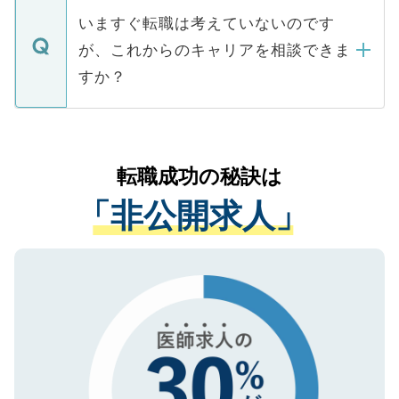
合があります。 選考を効率よく行うため
の辞退の連絡はキャリアパートナーが行い
で、ご安心ください。当サイトからの登録
いますぐ転職は考えていないのです
に、医療機関が求める条件に合った人材の
ますので、ご安心ください。
などで収集したご登録者様の個人情報は、
が、これからのキャリアを相談できま
みを人材紹介会社に依頼するケースが増え
ご本人のキャリアアップおよび転職活動の
ています。
すか？
支援を目的に使用いたします。お預かりし
ているすべての個人データはご本人の許可
お気軽にご相談ください。先生専任のキャ
なく、医療機関側に開示したり、第三者に
リアパートナーが将来のご希望などをおう
提供することは一切ありません。また弊社
かがいして、現在の医療機関の状況や紹介
転職成功の秘訣は
は、個人情報の取り扱いについての厳密な
経験をまじえながら、適切なアドバイスを
管理基準を満たした事業者のみに付与され
「非公開求人」
させていただきます。すぐにご転職をされ
る、プライバシーマークを取得済みです。
ない方には、長期的なサポートが可能です
ご登録いただいた個人情報は、SSL（デー
ので、まずはご登録ください。
タ暗号化）によって保護されていますの
で、機密保持に関してもご安心ください。