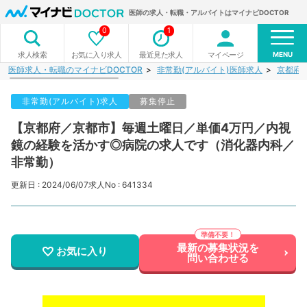
医師の求人・転職・アルバイトはマイナビDOCTOR
0
1
MENU
お気に入り求人
最近見た求人
マイページ
求人検索
医師求人・転職のマイナビDOCTOR
非常勤(アルバイト)医師求人
京都府
非常勤(アルバイト)求人
募集停止
【京都府／京都市】毎週土曜日／単価4万円／内視
鏡の経験を活かす◎病院の求人です（消化器内科／
非常勤）
更新日 : 2024/06/07
求人No : 641334
最新の募集状況を
お気に入り
問い合わせる