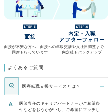
STEP.5
STEP.6
内定・入職
面接
アフターフォロー
面接が不安な方へ、
面接への
年収交渉や
入社日調整まで、
同席も
行っています
内定後もバックアップ
よくあるご質問
医療転職支援サービスとは？
医師専任のキャリアパートナーがご希望条
件などをおうかがいし、ご希望にマッチし