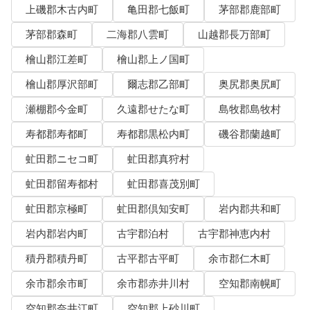
上磯郡木古内町
亀田郡七飯町
茅部郡鹿部町
茅部郡森町
二海郡八雲町
山越郡長万部町
檜山郡江差町
檜山郡上ノ国町
檜山郡厚沢部町
爾志郡乙部町
奥尻郡奥尻町
瀬棚郡今金町
久遠郡せたな町
島牧郡島牧村
寿都郡寿都町
寿都郡黒松内町
磯谷郡蘭越町
虻田郡ニセコ町
虻田郡真狩村
虻田郡留寿都村
虻田郡喜茂別町
虻田郡京極町
虻田郡倶知安町
岩内郡共和町
岩内郡岩内町
古宇郡泊村
古宇郡神恵内村
積丹郡積丹町
古平郡古平町
余市郡仁木町
余市郡余市町
余市郡赤井川村
空知郡南幌町
空知郡奈井江町
空知郡上砂川町