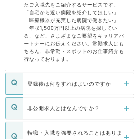
たご入職先をご紹介するサービスです。
「自宅から近い病院を紹介してほしい」
「医療機器が充実した病院で働きたい」
「年収1,500万円以上の病院を探してい
る」など、さまざまなご要望をキャリアパ
ートナーにお伝えください。常勤求人はも
ちろん、非常勤・スポットのお仕事紹介も
行なっております。
登録後は何をすればよいのですか
ご登録いただきましたら、弊社担当者がご
登録内容を確認し、その後メールもしくは
非公開求人とはなんですか？
お電話にて次のステップのご案内をいたし
ます。通常、5営業日以内にはご連絡をせて
マイナビDOCTORで取り扱っている求人の
いただきますので、しばらくお待ちくださ
うち約3割は、Webサイトからご覧いただ
転職・入職を強要されることはありま
い。