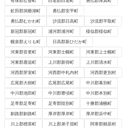
有珠郡壮瞥町
白老郡白老町
勇払郡厚真町
虻田郡洞爺湖町
勇払郡安平町
勇払郡むかわ町
沙流郡日高町
沙流郡平取町
新冠郡新冠町
浦河郡浦河町
様似郡様似町
幌泉郡えりも町
日高郡新ひだか町
河東郡音更町
河東郡士幌町
河東郡上士幌町
河東郡鹿追町
上川郡新得町
上川郡清水町
河西郡芽室町
河西郡中札内村
河西郡更別村
広尾郡大樹町
広尾郡広尾町
中川郡幕別町
中川郡池田町
中川郡豊頃町
中川郡本別町
足寄郡足寄町
足寄郡陸別町
十勝郡浦幌町
釧路郡釧路町
厚岸郡厚岸町
厚岸郡浜中町
川上郡標茶町
川上郡弟子屈町
阿寒郡鶴居村