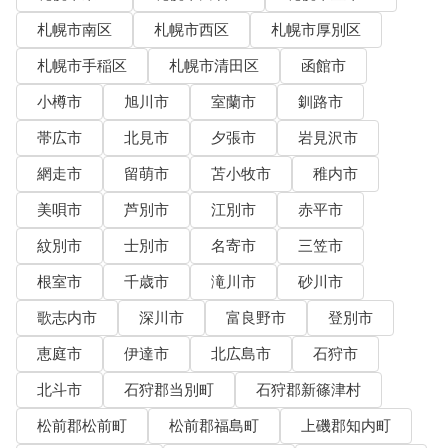
札幌市南区
札幌市西区
札幌市厚別区
札幌市手稲区
札幌市清田区
函館市
小樽市
旭川市
室蘭市
釧路市
帯広市
北見市
夕張市
岩見沢市
網走市
留萌市
苫小牧市
稚内市
美唄市
芦別市
江別市
赤平市
紋別市
士別市
名寄市
三笠市
根室市
千歳市
滝川市
砂川市
歌志内市
深川市
富良野市
登別市
恵庭市
伊達市
北広島市
石狩市
北斗市
石狩郡当別町
石狩郡新篠津村
松前郡松前町
松前郡福島町
上磯郡知内町