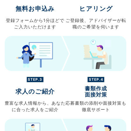
無料お申込み
ヒアリング
登録フォームから
1分ほどで
ご登録後、
アドバイザーが転
ご入力
いただけます
職の
ご希望を伺います
STEP.3
STEP.4
書類作成
求人のご紹介
面接対策
豊富な求人情報から、
あなた
応募書類の
添削や面接対策も
に合った求人を
ご紹介
徹底サポート