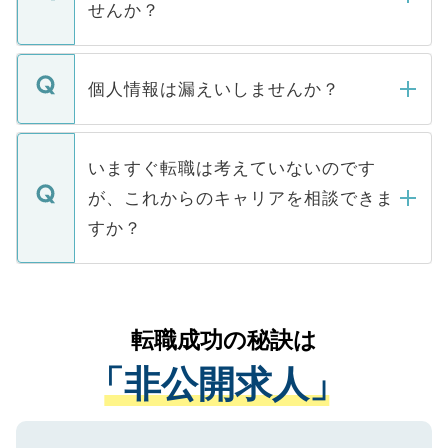
けない「非公開求人」です。非公開求人は
せんか？
下記の理由によって、一般には公開してい
ません。
転職・入職を強要することは一切ありませ
ん。また、仮に応募先から内定をいただい
個人情報は漏えいしませんか？
■応募殺到を避けるため 人気のある医療機
たとしても、ご本人が納得しない限り、内
関を公にしてしまうと、応募が殺到する場
定を承諾する必要はありません。内定先へ
個人情報が漏えいすることはありませんの
合があります。 選考を効率よく行うため
の辞退の連絡はキャリアパートナーが行い
で、ご安心ください。当サイトからの登録
いますぐ転職は考えていないのです
に、医療機関が求める条件に合った人材の
ますので、ご安心ください。
などで収集したご登録者様の個人情報は、
が、これからのキャリアを相談できま
みを人材紹介会社に依頼するケースが増え
ご本人のキャリアアップおよび転職活動の
ています。
すか？
支援を目的に使用いたします。お預かりし
ているすべての個人データはご本人の許可
お気軽にご相談ください。先生専任のキャ
なく、医療機関側に開示したり、第三者に
リアパートナーが将来のご希望などをおう
提供することは一切ありません。また弊社
かがいして、現在の医療機関の状況や紹介
転職成功の秘訣は
は、個人情報の取り扱いについての厳密な
経験をまじえながら、適切なアドバイスを
管理基準を満たした事業者のみに付与され
「非公開求人」
させていただきます。すぐにご転職をされ
る、プライバシーマークを取得済みです。
ない方には、長期的なサポートが可能です
ご登録いただいた個人情報は、SSL（デー
ので、まずはご登録ください。
タ暗号化）によって保護されていますの