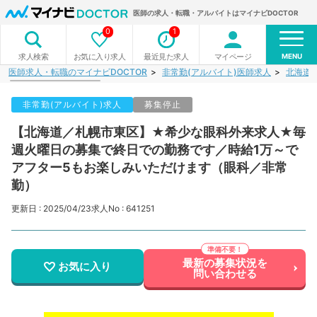
医師の求人・転職・アルバイトはマイナビDOCTOR
0
1
MENU
お気に入り求人
最近見た求人
マイページ
求人検索
医師求人・転職のマイナビDOCTOR
非常勤(アルバイト)医師求人
北海道
非常勤(アルバイト)求人
募集停止
【北海道／札幌市東区】★希少な眼科外来求人★毎
週火曜日の募集で終日での勤務です／時給1万～で
アフター5もお楽しみいただけます（眼科／非常
勤）
更新日 : 2025/04/23
求人No : 641251
最新の募集状況を
お気に入り
問い合わせる