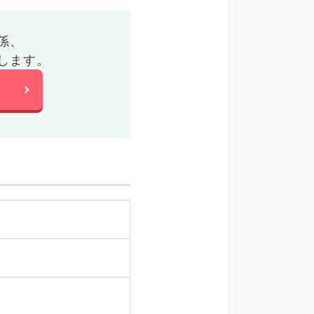
係、
します。