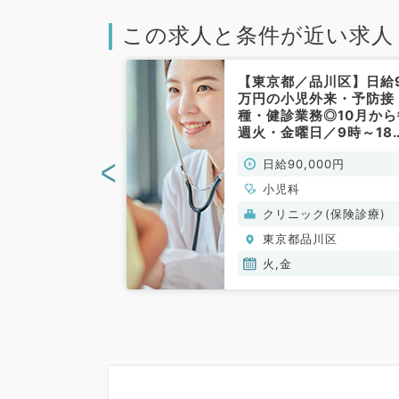
この求人と条件が近い求人
品川区】人気エ
【東京都／品川区】日給
カクリニック！
万円の小児外来・予防接
、金曜日の中か
種・健診業務◎10月から
可能◎小児科外
週火・金曜日／9時～18
日給8万円！
半☆最寄り駅から徒歩5
<
00円
日給90,000円
非常勤）
のクリニックです！（小
科／非常勤）
小児科
(保険診療)
クリニック(保険診療)
川区
東京都品川区
火,金