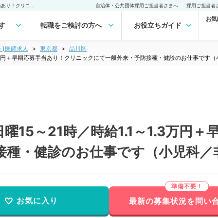
【東京都／品川区】毎週日曜15～21時／時給1.1～1.3万円＋早期応募手当あり！クリニックにて一般外来・予防接種・健診のお仕事です（小児科／非常勤）非常勤(アルバイト)の求人｜医師の求人・転職・アルバイトは【マイナビDOCTOR】
自治体・公共団体採用ご担当者さまへ
採用ご担当者
お気
す
転職をご検討の方へ
お役立ちガイド
ト)医師求人
東京都
品川区
1.3万円＋早期応募手当あり！クリニックにて一般外来・予防接種・健診のお仕事です
15～21時／時給1.1～1.3万円
接種・健診のお仕事です（小児科／
お気に入り
最新の募集状況を問い