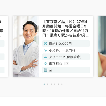
9
【東京都／品川区】27年4
月勤務開始！毎週金曜日9
毎
時～19時の外来／日給11万
時
円！最寄り駅から徒歩1分の
分
アクセスです！（内科・小
日給110,000円
児
児科／非常勤）
小児科、一般内科
クリニック(保険診療)
東京都品川区
金