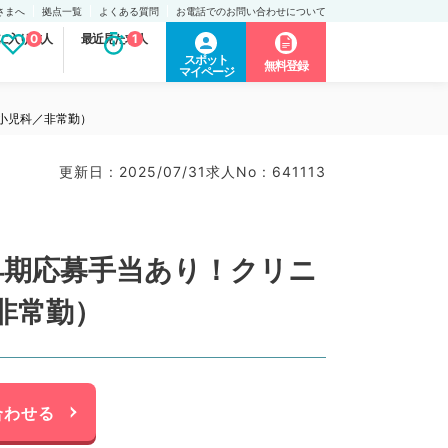
さまへ
拠点一覧
よくある質問
お電話でのお問い合わせについて
に入り求人
0
最近見た求人
1
スポット
無料登録
マイページ
（小児科／非常勤）
更新日 : 2025/07/31
求人No : 641113
＋早期応募手当あり！クリニ
非常勤）
合わせる