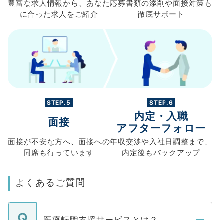
豊富な求人情報から、
あなた
応募書類の
添削や面接対策も
に合った求人を
ご紹介
徹底サポート
STEP.5
STEP.6
内定・入職
面接
アフターフォロー
面接が不安な方へ、
面接への
年収交渉や
入社日調整まで、
同席も
行っています
内定後もバックアップ
よくあるご質問
医療転職支援サービスとは？