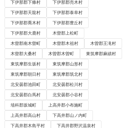
下伊那郡下條村
下伊那郡売木村
下伊那郡天龍村
下伊那郡泰阜村
下伊那郡喬木村
下伊那郡豊丘村
下伊那郡大鹿村
木曽郡上松町
木曽郡南木曽町
木曽郡木祖村
木曽郡王滝村
木曽郡大桑村
木曽郡木曽町
東筑摩郡麻績村
東筑摩郡生坂村
東筑摩郡山形村
東筑摩郡朝日村
東筑摩郡筑北村
北安曇郡池田町
北安曇郡松川村
北安曇郡白馬村
北安曇郡小谷村
埴科郡坂城町
上高井郡小布施町
上高井郡高山村
下高井郡山ノ内町
下高井郡木島平村
下高井郡野沢温泉村