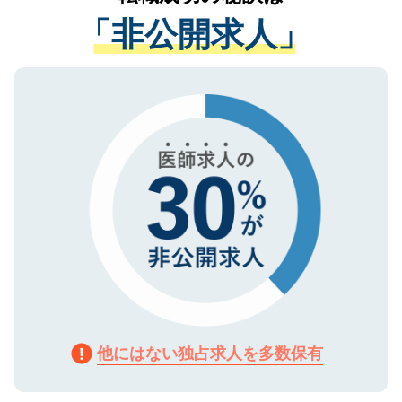
経験をまじえながら、適切なアドバイスを
管理基準を満たした事業者のみに付与され
「非公開求人」
させていただきます。すぐにご転職をされ
る、プライバシーマークを取得済みです。
ない方には、長期的なサポートが可能です
ご登録いただいた個人情報は、SSL（デー
ので、まずはご登録ください。
タ暗号化）によって保護されていますの
で、機密保持に関してもご安心ください。
他にはない独占求人を多数保有