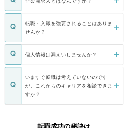
非公開求人とはなんですか？
お電話にて次のステップのご案内をいたし
ます。通常、5営業日以内にはご連絡をせて
マイナビDOCTORで取り扱っている求人の
いただきますので、しばらくお待ちくださ
うち約3割は、Webサイトからご覧いただ
転職・入職を強要されることはありま
い。
けない「非公開求人」です。非公開求人は
せんか？
下記の理由によって、一般には公開してい
ません。
転職・入職を強要することは一切ありませ
ん。また、仮に応募先から内定をいただい
個人情報は漏えいしませんか？
■応募殺到を避けるため 人気のある医療機
たとしても、ご本人が納得しない限り、内
関を公にしてしまうと、応募が殺到する場
定を承諾する必要はありません。内定先へ
個人情報が漏えいすることはありませんの
合があります。 選考を効率よく行うため
の辞退の連絡はキャリアパートナーが行い
で、ご安心ください。当サイトからの登録
いますぐ転職は考えていないのです
に、医療機関が求める条件に合った人材の
ますので、ご安心ください。
などで収集したご登録者様の個人情報は、
が、これからのキャリアを相談できま
みを人材紹介会社に依頼するケースが増え
ご本人のキャリアアップおよび転職活動の
ています。
すか？
支援を目的に使用いたします。お預かりし
ているすべての個人データはご本人の許可
お気軽にご相談ください。先生専任のキャ
なく、医療機関側に開示したり、第三者に
リアパートナーが将来のご希望などをおう
提供することは一切ありません。また弊社
かがいして、現在の医療機関の状況や紹介
転職成功の秘訣は
は、個人情報の取り扱いについての厳密な