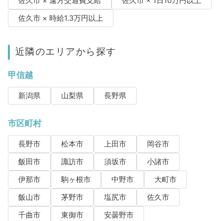
佐久市 × 遠方交通費支給
佐久市 × 1日10万円以上
佐久市 × 時給1.3万円以上
近隣のエリアから探す
甲信越
新潟県
山梨県
長野県
市区町村
長野市
松本市
上田市
岡谷市
飯田市
諏訪市
須坂市
小諸市
伊那市
駒ヶ根市
中野市
大町市
飯山市
茅野市
塩尻市
佐久市
千曲市
東御市
安曇野市