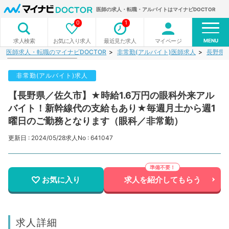
医師の求人・転職・アルバイトはマイナビDOCTOR
0
1
MENU
お気に入り求人
最近見た求人
マイページ
求人検索
医師求人・転職のマイナビDOCTOR
非常勤(アルバイト)医師求人
長野県
非常勤(アルバイト)求人
【長野県／佐久市】★時給1.6万円の眼科外来アル
バイト！新幹線代の支給もあり★毎週月土から週1
曜日のご勤務となります（眼科／非常勤）
更新日 : 2024/05/28
求人No : 641047
お気に入り
求人を紹介してもらう
求人詳細