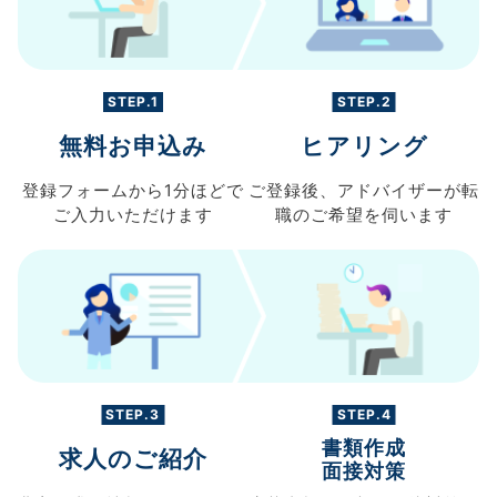
STEP.1
STEP.2
無料お申込み
ヒアリング
登録フォームから
1分ほどで
ご登録後、
アドバイザーが転
ご入力
いただけます
職の
ご希望を伺います
STEP.3
STEP.4
書類作成
求人のご紹介
面接対策