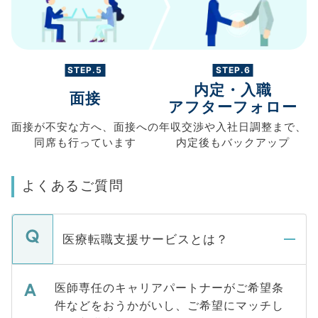
STEP.5
STEP.6
内定・入職
面接
アフターフォロー
面接が不安な方へ、
面接への
年収交渉や
入社日調整まで、
同席も
行っています
内定後もバックアップ
よくあるご質問
医療転職支援サービスとは？
医師専任のキャリアパートナーがご希望条
件などをおうかがいし、ご希望にマッチし