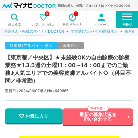
医師の求人・転職・アルバイトはマイナビDOCTOR
0
1
MENU
お気に入り求人
最近見た求人
マイページ
求人検索
医師求人・転職のマイナビDOCTOR
非常勤(アルバイト)医師求人
東京都
非常勤(アルバイト)求人
募集停止
【東京都／中央区】★未経験OKの自由診療の診察
業務★1.3.5週の土曜11：00～14：00までのご勤
務♪人気エリアでの美容皮膚アルバイト◇（科目不
問／非常勤）
更新日 : 2024/06/07
求人No : 640865
最新の募集状況を
お気に入り
問い合わせる