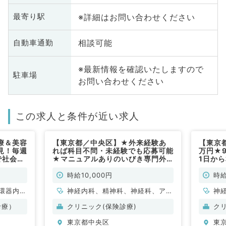
※詳細はお問い合わせください
最寄り駅
相談可能
自動車通勤
※最新情報を確認いたしますので
駐車場
お問い合わせください
この求人と条件が近い求人
療＆美容
【東京都／中央区】★外来経験あ
【東京
見！毎週
れば科目不問・未経験でも応募可能
万円★
で社会保
★マニュアルありのいびき専門外
1日か
円～・人
来案件！毎週土・日曜日のご勤務◎
専門の
皮膚科・
時給1万円（科目不問／非常勤）
／非常
時給10,000円
時給
環器内
神経内科、精神科、神経科、アレ
神
内科、内
ルギー科、リウマチ科、小児科、
一
診療）
クリニック(保険診療)
ク
科、老年
整形外科、形成外科、美容外科、
東京都中央区
東
全般、一
脳神経外科、呼吸器外科、心臓血