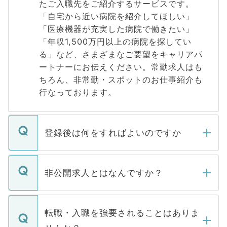
たご入職先をご紹介するサービスです。
「自宅から近い病院を紹介してほしい」
「医療機器が充実した病院で働きたい」
「年収1,500万円以上の病院を探してい
る」など、さまざまなご要望をキャリアパ
ートナーにお伝えください。常勤求人はも
ちろん、非常勤・スポットのお仕事紹介も
行なっております。
登録後は何をすればよいのですか
ご登録いただきましたら、弊社担当者がご
登録内容を確認し、その後メールもしくは
非公開求人とはなんですか？
お電話にて次のステップのご案内をいたし
ます。通常、5営業日以内にはご連絡をせて
マイナビDOCTORで取り扱っている求人の
いただきますので、しばらくお待ちくださ
うち約3割は、Webサイトからご覧いただ
転職・入職を強要されることはありま
い。
けない「非公開求人」です。非公開求人は