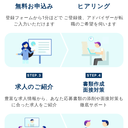
無料お申込み
ヒアリング
登録フォームから
1分ほどで
ご登録後、
アドバイザーが転
ご入力
いただけます
職の
ご希望を伺います
STEP.3
STEP.4
書類作成
求人のご紹介
面接対策
豊富な求人情報から、
あなた
応募書類の
添削や面接対策も
に合った求人を
ご紹介
徹底サポート