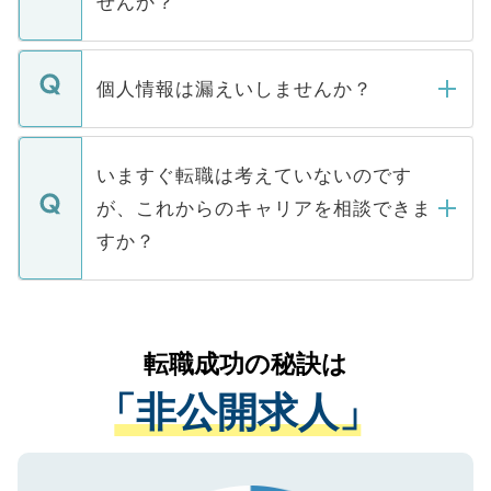
せんか？
下記の理由によって、一般には公開してい
ません。
転職・入職を強要することは一切ありませ
ん。また、仮に応募先から内定をいただい
個人情報は漏えいしませんか？
■応募殺到を避けるため 人気のある医療機
たとしても、ご本人が納得しない限り、内
関を公にしてしまうと、応募が殺到する場
定を承諾する必要はありません。内定先へ
個人情報が漏えいすることはありませんの
合があります。 選考を効率よく行うため
の辞退の連絡はキャリアパートナーが行い
で、ご安心ください。当サイトからの登録
いますぐ転職は考えていないのです
に、医療機関が求める条件に合った人材の
ますので、ご安心ください。
などで収集したご登録者様の個人情報は、
が、これからのキャリアを相談できま
みを人材紹介会社に依頼するケースが増え
ご本人のキャリアアップおよび転職活動の
ています。
すか？
支援を目的に使用いたします。お預かりし
ているすべての個人データはご本人の許可
お気軽にご相談ください。先生専任のキャ
なく、医療機関側に開示したり、第三者に
リアパートナーが将来のご希望などをおう
提供することは一切ありません。また弊社
かがいして、現在の医療機関の状況や紹介
転職成功の秘訣は
は、個人情報の取り扱いについての厳密な
経験をまじえながら、適切なアドバイスを
管理基準を満たした事業者のみに付与され
「非公開求人」
させていただきます。すぐにご転職をされ
る、プライバシーマークを取得済みです。
ない方には、長期的なサポートが可能です
ご登録いただいた個人情報は、SSL（デー
ので、まずはご登録ください。
タ暗号化）によって保護されていますの