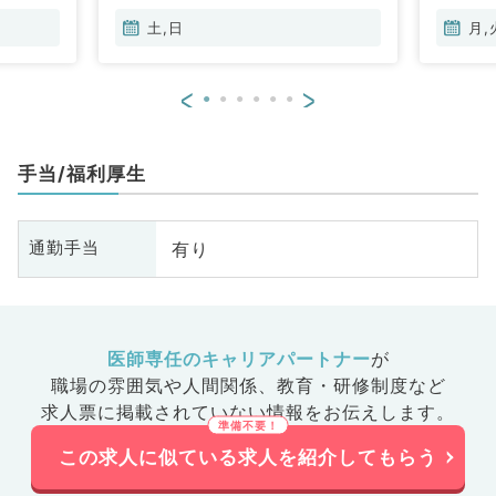
原病科、
管外科、小児外科、皮膚科、泌尿
土,日
月,
器科、産婦人科、産科、婦人科、
眼科、耳鼻咽喉科、気管食道科、
<
>
放射線科、リハビリテーション
科、麻酔科、ペインクリニック、
人工透析科、緩和ケア科、一般内
手当/福利厚生
科、循環器内科、呼吸器内科、消
化器内科、内分泌・代謝内科、腎
臓内科、老年内科、血液内科、外
有り
通勤手当
科系全般、一般外科、消化器外
科、乳腺外科、総合診療科、美容
皮膚科、健診・人間ドック、救急
科・ＩＣＵ、病理科、基礎医学
系、膠原病科、スポーツ整形外
医師専任のキャリアパートナー
が
科、大腸・肛門外科、産業医、脊
職場の雰囲気や人間関係、
教育・研修制度など
髄・脊椎外科、科目不問
求人票に掲載されていない情報をお伝えします。
この求人に似ている求人を紹介してもらう