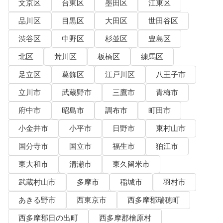
文京区
台東区
墨田区
江東区
品川区
目黒区
大田区
世田谷区
渋谷区
中野区
杉並区
豊島区
北区
荒川区
板橋区
練馬区
足立区
葛飾区
江戸川区
八王子市
立川市
武蔵野市
三鷹市
青梅市
府中市
昭島市
調布市
町田市
小金井市
小平市
日野市
東村山市
国分寺市
国立市
福生市
狛江市
東大和市
清瀬市
東久留米市
武蔵村山市
多摩市
稲城市
羽村市
あきる野市
西東京市
西多摩郡瑞穂町
西多摩郡日の出町
西多摩郡檜原村