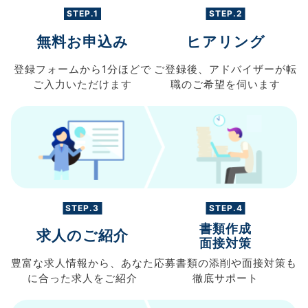
STEP.1
STEP.2
無料お申込み
ヒアリング
登録フォームから
1分ほどで
ご登録後、
アドバイザーが転
ご入力
いただけます
職の
ご希望を伺います
STEP.3
STEP.4
書類作成
求人のご紹介
面接対策
豊富な求人情報から、
あなた
応募書類の
添削や面接対策も
に合った求人を
ご紹介
徹底サポート