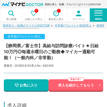
医師の求人・転職・アルバイトはマイナビDOCTOR
0
1
MENU
お気に入り求人
最近見た求人
マイページ
求人検索
医師求人・転職のマイナビDOCTOR
非常勤(アルバイト)医師求人
静岡県
非常勤(アルバイト)求人
【静岡県／富士市】高給与訪問診療バイト★日給
10万円◎毎週水曜日のご勤務◆マイカー通勤可
能！（一般内科／非常勤）
更新日 : 2026/03/30
求人No : 640450
お気に入り
求人を紹介してもらう
求人詳細