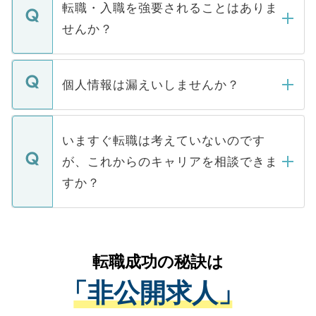
いただきますので、しばらくお待ちくださ
うち約3割は、Webサイトからご覧いただ
転職・入職を強要されることはありま
い。
けない「非公開求人」です。非公開求人は
せんか？
下記の理由によって、一般には公開してい
ません。
転職・入職を強要することは一切ありませ
ん。また、仮に応募先から内定をいただい
個人情報は漏えいしませんか？
■応募殺到を避けるため 人気のある医療機
たとしても、ご本人が納得しない限り、内
関を公にしてしまうと、応募が殺到する場
定を承諾する必要はありません。内定先へ
個人情報が漏えいすることはありませんの
合があります。 選考を効率よく行うため
の辞退の連絡はキャリアパートナーが行い
で、ご安心ください。当サイトからの登録
いますぐ転職は考えていないのです
に、医療機関が求める条件に合った人材の
ますので、ご安心ください。
などで収集したご登録者様の個人情報は、
が、これからのキャリアを相談できま
みを人材紹介会社に依頼するケースが増え
ご本人のキャリアアップおよび転職活動の
ています。
すか？
支援を目的に使用いたします。お預かりし
ているすべての個人データはご本人の許可
お気軽にご相談ください。先生専任のキャ
なく、医療機関側に開示したり、第三者に
リアパートナーが将来のご希望などをおう
提供することは一切ありません。また弊社
かがいして、現在の医療機関の状況や紹介
転職成功の秘訣は
は、個人情報の取り扱いについての厳密な
経験をまじえながら、適切なアドバイスを
管理基準を満たした事業者のみに付与され
「非公開求人」
させていただきます。すぐにご転職をされ
る、プライバシーマークを取得済みです。
ない方には、長期的なサポートが可能です
ご登録いただいた個人情報は、SSL（デー