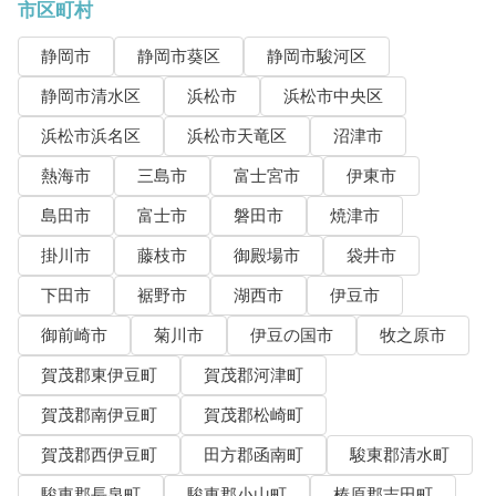
市区町村
静岡市
静岡市葵区
静岡市駿河区
静岡市清水区
浜松市
浜松市中央区
浜松市浜名区
浜松市天竜区
沼津市
熱海市
三島市
富士宮市
伊東市
島田市
富士市
磐田市
焼津市
掛川市
藤枝市
御殿場市
袋井市
下田市
裾野市
湖西市
伊豆市
御前崎市
菊川市
伊豆の国市
牧之原市
賀茂郡東伊豆町
賀茂郡河津町
賀茂郡南伊豆町
賀茂郡松崎町
賀茂郡西伊豆町
田方郡函南町
駿東郡清水町
駿東郡長泉町
駿東郡小山町
榛原郡吉田町