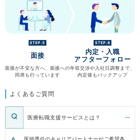
STEP.5
STEP.6
内定・入職
面接
アフターフォロー
面接が不安な方へ、
面接への
年収交渉や
入社日調整まで、
同席も
行っています
内定後もバックアップ
よくあるご質問
医療転職支援サービスとは？
医師専任のキャリアパートナーがご希望条