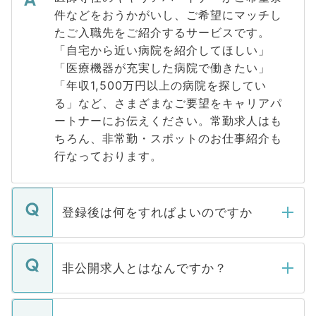
件などをおうかがいし、ご希望にマッチし
たご入職先をご紹介するサービスです。
「自宅から近い病院を紹介してほしい」
「医療機器が充実した病院で働きたい」
「年収1,500万円以上の病院を探してい
る」など、さまざまなご要望をキャリアパ
ートナーにお伝えください。常勤求人はも
ちろん、非常勤・スポットのお仕事紹介も
行なっております。
登録後は何をすればよいのですか
ご登録いただきましたら、弊社担当者がご
登録内容を確認し、その後メールもしくは
非公開求人とはなんですか？
お電話にて次のステップのご案内をいたし
ます。通常、5営業日以内にはご連絡をせて
マイナビDOCTORで取り扱っている求人の