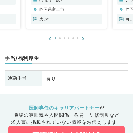
静岡県富士市
静
火,木
月,
<
>
手当/福利厚生
有り
通勤手当
医師専任のキャリアパートナー
が
職場の雰囲気や人間関係、
教育・研修制度など
求人票に掲載されていない情報をお伝えします。