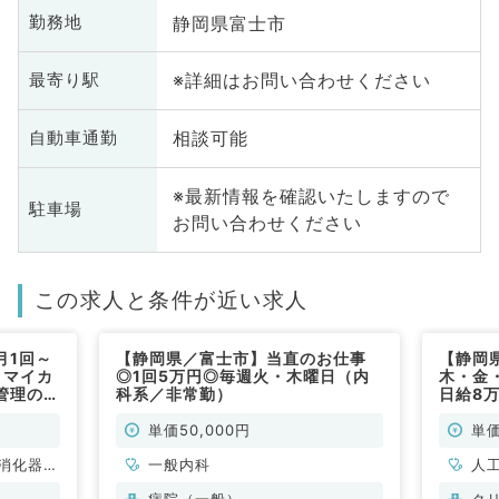
静岡県富士市
勤務地
※詳細はお問い合わせください
最寄り駅
相談可能
自動車通勤
※最新情報を確認いたしますので
駐車場
お問い合わせください
この求人と条件が近い求人
月1回～
【静岡県／富士市】当直のお仕事
【静岡
☆マイカ
◎1回5万円◎毎週火・木曜日（内
木・金・
管理のお
科系／非常勤）
日給8
常勤）
験でも
／非常
単価50,000円
単価
消化器内
一般内科
人
科、消化
病院（一般）
ク